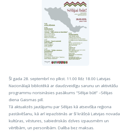
Šī gada 28. septembrī no plkst. 11.00 līdz 18.00 Latvijas
Nacionālajā bibliotēkā ar daudzveidīgu sarunu un aktivitāšu
programmu norisināsies pasākums “Sēlijai būt!” –Sēlijas
diena Gaismas pilī.
Tā aktualizēs jautājumu par Sēlijas kā atsevišķa reģiona
pastāvēšanu, kā arī iepazīstinās ar šī krāšņā Latvijas novada
kultūras, vēstures, sabiedriskās dzīves izpausmēm un
vērtībām, un personībām. Dalība bez maksas.