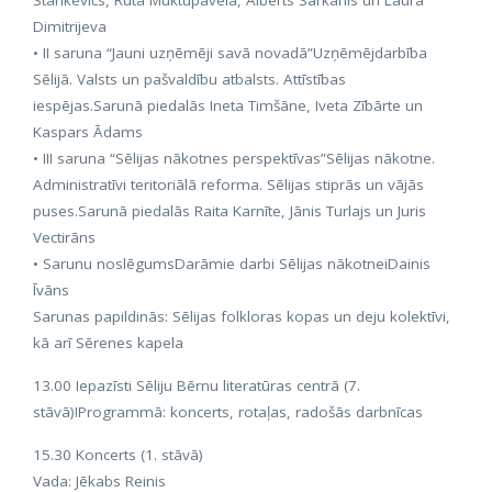
Stankevičs, Rūta Muktupāvela, Alberts Sarkanis un Laura
Dimitrijeva
• II saruna “Jauni uzņēmēji savā novadā”Uzņēmējdarbība
Sēlijā. Valsts un pašvaldību atbalsts. Attīstības
iespējas.Sarunā piedalās Ineta Timšāne, Iveta Zībārte un
Kaspars Ādams
• III saruna “Sēlijas nākotnes perspektīvas”Sēlijas nākotne.
Administratīvi teritoriālā reforma. Sēlijas stiprās un vājās
puses.Sarunā piedalās Raita Karnīte, Jānis Turlajs un Juris
Vectirāns
• Sarunu noslēgumsDarāmie darbi Sēlijas nākotneiDainis
Īvāns
Sarunas papildinās: Sēlijas folkloras kopas un deju kolektīvi,
kā arī Sērenes kapela
13.00 Iepazīsti Sēliju Bērnu literatūras centrā (7.
stāvā)!Programmā: koncerts, rotaļas, radošās darbnīcas
15.30 Koncerts (1. stāvā)
Vada: Jēkabs Reinis