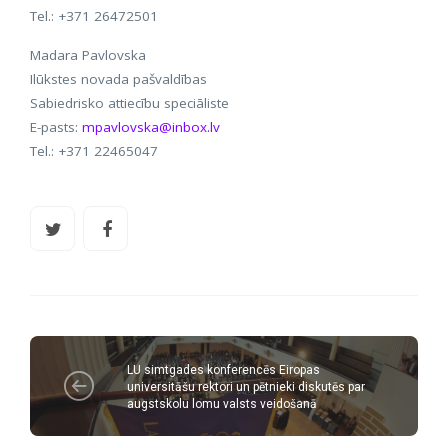
Tel.: +371 26472501
Madara Pavlovska
Ilūkstes novada pašvaldības
Sabiedrisko attiecību speciāliste
E-pasts:
mpavlovska@inbox.lv
Tel.: +371 22465047
LU simtgades konferencēs Eiropas
universitāšu rektori un pētnieki diskutēs par
augstskolu lomu valsts veidošanā