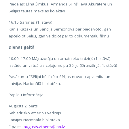
Piedalās: Elīna Šimkus, Armands Siliņš, Ieva Akuratere un
Sēlijas tautas mākslas kolektīvi
16.15 Sarunas (1. stāvā)
Kārlis Kazāks un Sandijs Semjonovs par piedzīvoto, gan
apceļojot Sēliju, gan veidojot par to dokumentālu filmu
Dienas gaitā
10.00–17.00 Mājražotāju un amatnieku tirdziņš (1. stāvā)
Izstāde un virtuālais ceļojums pa Sēliju (Oranžērijā, 1. stāvā)
Pasākumu “Sēlijai būt!” rīko Sēlijas novadu apvienība un
Latvijas Nacionālā bibliotēka.
Papildu informācija:
Augusts Zilberts
Sabiedrisko attiecību vadītājs
Latvijas Nacionālā bibliotēka
E-pasts:
augusts.zilberts@lnb.lv