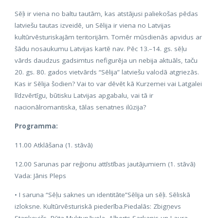
Sēļi ir viena no baltu tautām, kas atstājusi paliekošas pēdas
latviešu tautas izveidē, un Sēlija ir viena no Latvijas
kultūrvēsturiskajām teritorijām. Tomēr mūsdienās apvidus ar
šādu nosaukumu Latvijas kartē nav. Pēc 13.–14. gs. sēļu
vārds daudzus gadsimtus nefigurēja un nebija aktuāls, taču
20. gs. 80. gados vietvārds “Sēlija” latviešu valodā atgriezās.
Kas ir Sēlija šodien? Vai to var dēvēt kā Kurzemei vai Latgalei
līdzvērtīgu, būtisku Latvijas apgabalu, vai tā ir
nacionālromantiska, tālas senatnes ilūzija?
Programma:
11.00 Atklāšana (1. stāvā)
12.00 Sarunas par reģionu attīstības jautājumiem (1. stāvā)
Vada: Jānis Pleps
• I saruna “Sēļu saknes un identitāte”Sēlija un sēļi. Sēliskā
izloksne. Kultūrvēsturiskā piederība.Piedalās: Zbigņevs