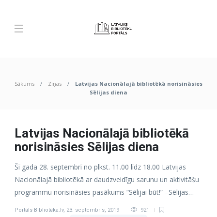
Sākums
Ziņas
Latvijas Nacionālajā bibliotēkā norisināsies
Sēlijas diena
Latvijas Nacionālajā bibliotēkā
norisināsies Sēlijas diena
Šī gada 28. septembrī no plkst. 11.00 līdz 18.00 Latvijas
Nacionālajā bibliotēkā ar daudzveidīgu sarunu un aktivitāšu
programmu norisināsies pasākums “Sēlijai būt!” –Sēlijas…
Portāls Bibliotēka.lv
,
23. septembris, 2019
921