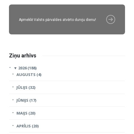
Apmeklē Valsts pārvaldes atvērto durvju dienu!
Ziņu arhīvs
▼
2026 (188)
AUGUSTS (4)
JŪLIJS (32)
JŪNIJS (17)
MAIJS (20)
APRĪLIS (20)