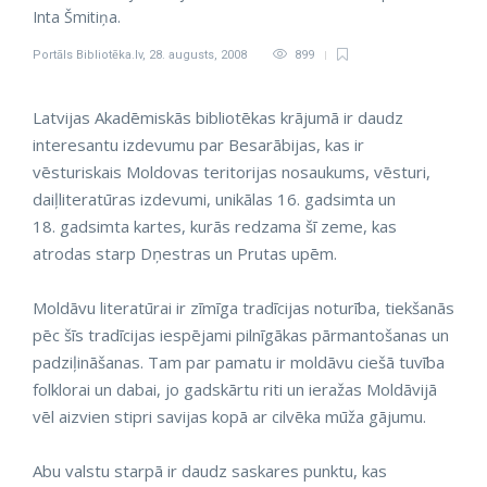
Inta Šmitiņa.
Portāls Bibliotēka.lv
,
28. augusts, 2008
899
Latvijas Akadēmiskās bibliotēkas krājumā ir daudz
interesantu izdevumu par Besarābijas, kas ir
vēsturiskais Moldovas teritorijas nosaukums, vēsturi,
daiļliteratūras izdevumi, unikālas 16. gadsimta un
18. gadsimta kartes, kurās redzama šī zeme, kas
atrodas starp Dņestras un Prutas upēm.
Moldāvu literatūrai ir zīmīga tradīcijas noturība, tiekšanās
pēc šīs tradīcijas iespējami pilnīgākas pārmantošanas un
padziļināšanas. Tam par pamatu ir moldāvu ciešā tuvība
folklorai un dabai, jo gadskārtu riti un ieražas Moldāvijā
vēl aizvien stipri savijas kopā ar cilvēka mūža gājumu.
Abu valstu starpā ir daudz saskares punktu, kas