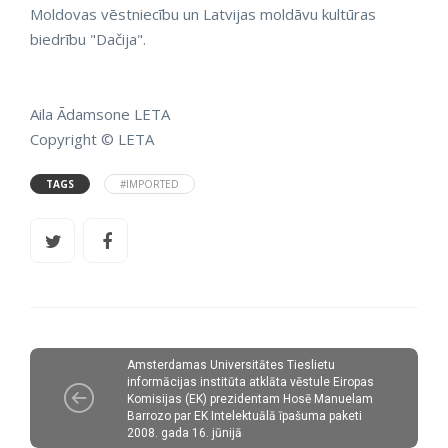
Moldovas vēstniecību un Latvijas moldāvu kultūras
biedrību "Dačija".
Aila Ādamsone LETA
Copyright © LETA
TAGS
#IMPORTED
Amsterdamas Universitātes Tieslietu
informācijas institūta atklāta vēstule Eiropas
Komisijas (EK) prezidentam Hosē Manuelam
Barrozo par EK Intelektuālā īpašuma paketi
2008. gada 16. jūnijā