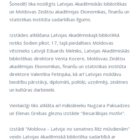
Šonedēļ tika noslēgts Latvijas Akadēmiskās bibliotēkas
un Moldovas Zinātņu akadēmijas Ekonomikas, finanšu un
statistikas institūta sadarbības līgums.
Izstādes atklāšana Latvijas Akadēmiskajā bibliotēkā
notiks šodien plkst. 17, tajā piedalīsies Moldovas
vēstnieks Latvijā Eduards Melniks, Latvijas Akadēmiskās
bibliotēkas direktore Venta Kocere, Moldovas Zinātņu
akadēmijas Ekonomikas, finanšu un statistikas institūta
direktore Valentīna Fetinjuka, kā arī Latvijas moldāvu
biedrību pārstāvji, diplomāti, politiķi, uzņēmēji, zinātnes
un kultūras darbinieki.
Vienlaicīgi tiks atklāta arī mākslinieku Nugzara Paksadzes
un Elenas Grebas gleznu izstāde "Besarābijas motīvi".
Izstādi "Moldova – Latvija: no senatnes līdz mūsdienām"
veido Latvijas Akadēmiskā bibliotēka sadarbībā ar