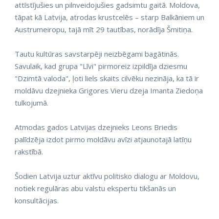
attīstījušies un pilnveidojušies gadsimtu gaitā. Moldova,
tāpat kā Latvija, atrodas krustcelēs – starp Balkāniem un
Austrumeiropu, tajā mīt 29 tautības, norādīja Šmitiņa.
Tautu kultūras savstarpēji neizbēgami bagātinās.
Savulaik, kad grupa "Līvi" pirmoreiz izpildīja dziesmu
"Dzimtā valoda", ļoti liels skaits cilvēku nezināja, ka tā ir
moldāvu dzejnieka Grigores Vieru dzeja Imanta Ziedoņa
tulkojumā.
Atmodas gados Latvijas dzejnieks Leons Briedis
palīdzēja izdot pirmo moldāvu avīzi atjaunotajā latīņu
rakstībā.
Šodien Latvija uztur aktīvu politisko dialogu ar Moldovu,
notiek regulāras abu valstu ekspertu tikšanās un
konsultācijas.