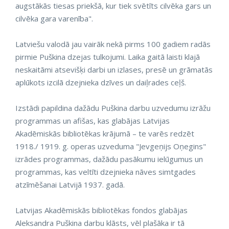
augstākās tiesas priekšā, kur tiek svētīts cilvēka gars un
cilvēka gara varenība".
Latviešu valodā jau vairāk nekā pirms 100 gadiem radās
pirmie Puškina dzejas tulkojumi. Laika gaitā laisti klajā
neskaitāmi atsevišķi darbi un izlases, presē un grāmatās
aplūkots izcilā dzejnieka dzīves un daiļrades ceļš.
Izstādi papildina dažādu Puškina darbu uzvedumu izrāžu
programmas un afišas, kas glabājas Latvijas
Akadēmiskās bibliotēkas krājumā – te varēs redzēt
1918./ 1919. g. operas uzveduma "Jevgeņijs Oņegins"
izrādes programmas, dažādu pasākumu ielūgumus un
programmas, kas veltīti dzejnieka nāves simtgades
atzīmēšanai Latvijā 1937. gadā.
Latvijas Akadēmiskās bibliotēkas fondos glabājas
Aleksandra Puškina darbu klāsts, vēl plašāka ir tā