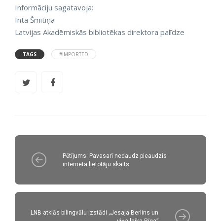
Informāciju sagatavoja:
Inta Šmitiņa
Latvijas Akadēmiskās bibliotēkas direktora palīdze
TAGS
#IMPORTED
Pētījums: Pavasarī nedaudz pieaudzis
interneta lietotāju skaits
LNB atklās bilingvālu izstādi „Jesaja Berlins un