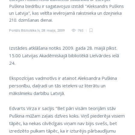
Puškina biedrību ir sagatavojusi izstādi "Aleksandrs Puškins
un Latvija", kas veltīta ievērojamā rakstnieka un dzejnieka
210. dzimšanas dienai.
Portāls Bibliotēka.lv
,
28. maijs, 2009
765
Izstādes atklāšana notiks 2009. gada 28. maijā plkst.
15.00 Latvijas Akadēmiskajā bibliotēkā Lielvārdes ielā
24.
Ekspozīcijas vadmotīvs ir atainot Aleksandra Puškina
personību, daiļradi un tās ietekmi uz literātu un
mākslinieku darbību Latvijā.
Edvarts Virza ir sacījis "Bet pāri visām teorijām stāv
Puškina mūžam zaļais dzīves koks. Viņš piederēja visiem
tāpēc, ka nekas cilvēcīgais viņam nav bijis svešs, bet
izredzēto pulkam tāpēc, ka ir izturējis pārbaudījumu