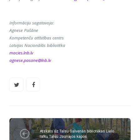
Informāciju sagatavoja:
Agnese Pašāne
Kompetenču attīstības centrs
Latvijas Nacionālās bibliotēka
macies.lnb.lv
agnese.pasane@lnb.lv
Atskats uz Talsu Galvenās bibliotēkas Lielo
talku Talsu Jaunajos kapos