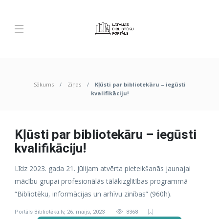
Sākums
Ziņas
Kļūsti par bibliotekāru – iegūsti
kvalifikāciju!
Kļūsti par bibliotekāru – iegūsti
kvalifikāciju!
Līdz 2023. gada 21. jūlijam atvērta pieteikšanās jaunajai
mācību grupai profesionālās tālākizglītības programmā
“Bibliotēku, informācijas un arhīvu zinības” (960h).
Portāls Bibliotēka.lv
,
26. maijs, 2023
8368