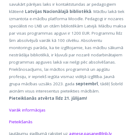
savukārt pārējais laiks ir kontaktstundas ar pedagogiem
klātienē
Latvijas Nacionālajā bibliotēkā
. Mācību laikā tiek
izmantota e-mācību platforma Moodle. Pedagogi ir nozares
speciālisti no LNB un citām bibliotēkām Latvijā. Mācību maksa
par visas programmas apguvi ir 1200 EUR. Programmu līdz
šim absolvējuši vairāk kā 100 cilvēku. Absolventu
monitorings parāda, ka tie izglītojamie, kas mācību sākumā
nestrādāja bibliotēkā, ir kļuvuši par nozarē nodarbinātajiem
programmas apguves laikā vai neilgi pēc absolvēšanas.
Priekšnosacījums, lai mācītos programmā un apgūtu
profesiju, ir iepriekš iegūta vismaz vidējā izglītība. Jaunā
grupa mācības uzsāks 2023. gada
septembrī
, tādēļ šobrīd
aicinām visus interesentus pieteikties mācībām.
Pieteikšanās atvērta līdz 21. jūlijam!
Vairāk informācijas
Pieteikšanās
Jautājumu gadījumā rakstiet uz
agnese.pasane@lnb.lv