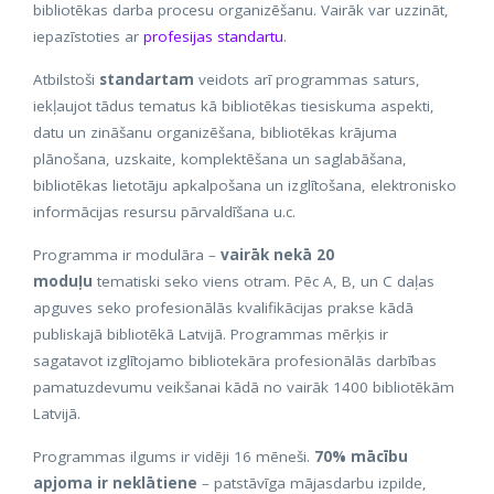
bibliotēkas darba procesu organizēšanu. Vairāk var uzzināt,
iepazīstoties ar
profesijas standartu
.
Atbilstoši
standartam
veidots arī programmas saturs,
iekļaujot tādus tematus kā bibliotēkas tiesiskuma aspekti,
datu un zināšanu organizēšana, bibliotēkas krājuma
plānošana, uzskaite, komplektēšana un saglabāšana,
bibliotēkas lietotāju apkalpošana un izglītošana, elektronisko
informācijas resursu pārvaldīšana u.c.
Programma ir modulāra –
vairāk nekā 20
moduļu
tematiski seko viens otram. Pēc A, B, un C daļas
apguves seko profesionālās kvalifikācijas prakse kādā
publiskajā bibliotēkā Latvijā. Programmas mērķis ir
sagatavot izglītojamo bibliotekāra profesionālās darbības
pamatuzdevumu veikšanai kādā no vairāk 1400 bibliotēkām
Latvijā.
Programmas ilgums ir vidēji 16 mēneši.
70% mācību
apjoma ir neklātiene
– patstāvīga mājasdarbu izpilde,