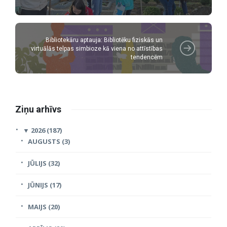
Bibliotekāru aptauja: Bibliotēku fiziskās un
virtuālās telpas simbioze kā viena no attīstības
tendencēm
Ziņu arhīvs
▼
2026 (187)
AUGUSTS (3)
JŪLIJS (32)
JŪNIJS (17)
MAIJS (20)