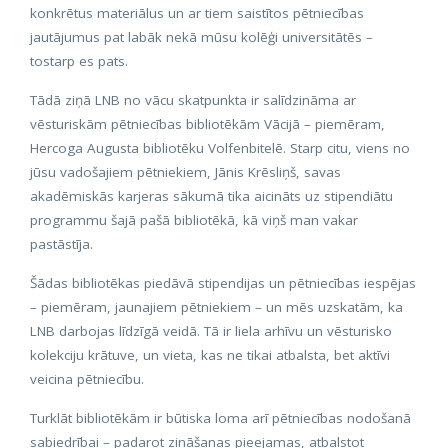
konkrētus materiālus un ar tiem saistītos pētniecības
jautājumus pat labāk nekā mūsu kolēģi universitātēs –
tostarp es pats.
Tādā ziņā LNB no vācu skatpunkta ir salīdzināma ar
vēsturiskām pētniecības bibliotēkām Vācijā – piemēram,
Hercoga Augusta bibliotēku Volfenbitelē. Starp citu, viens no
jūsu vadošajiem pētniekiem, Jānis Krēsliņš, savas
akadēmiskās karjeras sākumā tika aicināts uz stipendiātu
programmu šajā pašā bibliotēkā, kā viņš man vakar
pastāstīja.
Šādas bibliotēkas piedāvā stipendijas un pētniecības iespējas
– piemēram, jaunajiem pētniekiem – un mēs uzskatām, ka
LNB darbojas līdzīgā veidā. Tā ir liela arhīvu un vēsturisko
kolekciju krātuve, un vieta, kas ne tikai atbalsta, bet aktīvi
veicina pētniecību.
Turklāt bibliotēkām ir būtiska loma arī pētniecības nodošanā
sabiedrībai – padarot zināšanas pieejamas, atbalstot