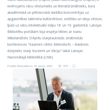
ievērojams vācu vēsturnieks un literatūrzinātnieks, kura
akadēmiskā un pētnieciskā darbība koncentrējas uz
apgaismības laikmeta kultūrvēsturi, estētiku un ideju vēsturi,
īpaši uz vācu intelektuālo telpu 18. un 19. gadsimtā. Latvijas
Bibliotēku portālam bija iespēja tikties ar Ivanu
Mikelandželo D’Aprilu starptautiskās zinātniskās
konferences “Kazimirs Ulrihs Bēlendorfs – klaidonis
dzejnieks starp Kurzemi un Vāciju” laikā Latvijas
Nacionālajā bibliotēkā (LNB).
Portāls Bibliotēka.lv
,
18. jūnijs, 2025
970