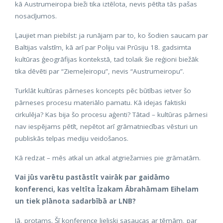
kā Austrumeiropa bieži tika iztēlota, nevis pētīta tās pašas
nosacījumos.
Ļaujiet man piebilst: ja runājam par to, ko šodien saucam par
Baltijas valstīm, kā arī par Poliju vai Prūsiju 18. gadsimta
kultūras ģeogrāfijas kontekstā, tad tolaik šie reģioni biežāk
tika dēvēti par “Ziemeļeiropu”, nevis “Austrumeiropu”.
Turklāt kultūras pārneses koncepts pēc būtības ietver šo
pārneses procesu materiālo pamatu. Kā idejas faktiski
cirkulēja? Kas bija šo procesu aģenti? Tātad – kultūras pārnesi
nav iespējams pētīt, nepētot arī grāmatniecības vēsturi un
publiskās telpas mediju veidošanos.
Kā redzat – mēs atkal un atkal atgriežamies pie grāmatām.
Vai jūs varētu pastāstīt vairāk par gaidāmo
konferenci, kas veltīta Īzakam Ābrahāmam Eihelam
un tiek plānota sadarbībā ar LNB?
Jā, protams. Šī konference lieliski sasaucas ar tēmām, par