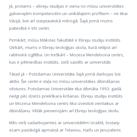
Jā, protams – ebreju studijas ir viena no mūsu universitātes
galvenajām kompetencēm un unikālajiem profiliem – ne tikai
Vācijā, bet arī starptautiskā mērogā. Šajā jomā mums
patiesībā ir trīs centri.
Pirmkārt, mūsu Mākslas fakultātē ir Ebreju studiju institūts.
Otrkārt, mums ir Ebreju teoloģijas skola, kurā ietilpst arī
rabīniskā izglītība. Un treškārt – Mozesa Mendelsona centrs,
kas ir pētniecības institūts, cieši saistīts ar universitāti.
Tātad jā – Potsdamas Universitāte šajā jomā darbojas ļoti
aktīvi. Šie centri ir daļa no mūsu universitātes dibināšanas
vēstures. Potsdamas Universitāte tika dibināta 1993. gadā,
neilgi pēc dzelzs priekškara krišanas. Ebreju studiju institūts
un Mozesa Mendelsona centrs tika izveidoti vienlaikus ar
dibināšanu. Vēlāk pievienojām arī Ebreju teoloģijas skolu.
Mēs cieši sadarbojamies ar universitātēm Izraēlā, tostarp
esam pastāvīgā apmaiņā ar Telavivu, Haifu un Jeruzalemi.