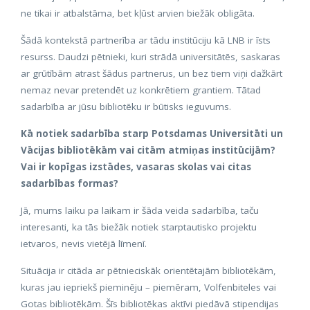
ne tikai ir atbalstāma, bet kļūst arvien biežāk obligāta.
Šādā kontekstā partnerība ar tādu institūciju kā LNB ir īsts
resurss. Daudzi pētnieki, kuri strādā universitātēs, saskaras
ar grūtībām atrast šādus partnerus, un bez tiem viņi dažkārt
nemaz nevar pretendēt uz konkrētiem grantiem. Tātad
sadarbība ar jūsu bibliotēku ir būtisks ieguvums.
Kā notiek sadarbība starp Potsdamas Universitāti un
Vācijas bibliotēkām vai citām atmiņas institūcijām?
Vai ir kopīgas izstādes, vasaras skolas vai citas
sadarbības formas?
Jā, mums laiku pa laikam ir šāda veida sadarbība, taču
interesanti, ka tās biežāk notiek starptautisko projektu
ietvaros, nevis vietējā līmenī.
Situācija ir citāda ar pētnieciskāk orientētajām bibliotēkām,
kuras jau iepriekš pieminēju – piemēram, Volfenbiteles vai
Gotas bibliotēkām. Šīs bibliotēkas aktīvi piedāvā stipendijas