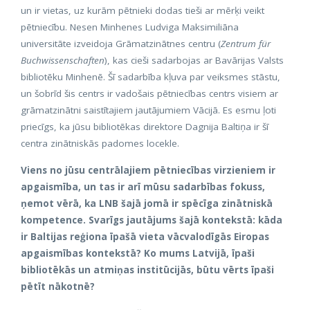
un ir vietas, uz kurām pētnieki dodas tieši ar mērķi veikt
pētniecību. Nesen Minhenes Ludviga Maksimiliāna
universitāte izveidoja Grāmatzinātnes centru (
Zentrum für
Buchwissenschaften
), kas cieši sadarbojas ar Bavārijas Valsts
bibliotēku Minhenē. Šī sadarbība kļuva par veiksmes stāstu,
un šobrīd šis centrs ir vadošais pētniecības centrs visiem ar
grāmatzinātni saistītajiem jautājumiem Vācijā. Es esmu ļoti
priecīgs, ka jūsu bibliotēkas direktore Dagnija Baltiņa ir šī
centra zinātniskās padomes locekle.
Viens no jūsu centrālajiem pētniecības virzieniem ir
apgaismība, un tas ir arī mūsu sadarbības fokuss,
ņemot vērā, ka LNB šajā jomā ir spēcīga zinātniskā
kompetence. Svarīgs jautājums šajā kontekstā: kāda
ir Baltijas reģiona īpašā vieta vācvalodīgās Eiropas
apgaismības kontekstā? Ko mums Latvijā, īpaši
bibliotēkās un atmiņas institūcijās, būtu vērts īpaši
pētīt nākotnē?