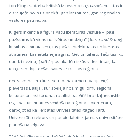
fon Klingera darbu kritiskā izdevuma sagatavošanu – tas ir
aizraujošs solis uz priekšu gan literatūras, gan reģionālās
vēstures pētniecībā.
Kligers ir centrāla figūra vācu literatūras vēsturē – īpaši
pazīstams kā viens no “vētras un dziņu” (
Sturm und Drang
)
kustības dibinātājiem, tās pašas intelektuālās un literārās
straumes, kas ietekmēja agrīno Gēti un Šilleru. Taču tas, ko
daudzi nezina, īpaši ārpus akadēmiskās vides, ir tas, ka
Klingeram bija ciešas saites ar Baltijas reģionu.
Pēc sākotnējiem literāriem panākumiem Vācijā viņš
pievērsās Baltijai, kur spēlēja nozīmīgu lomu reģiona
kultūras un institucionālajā attīstībā. Viņš bija dziļi iesaistīts
izglītības un zinātnes veidošanā reģionā – piemēram,
darbojoties kā Tērbatas Universitātes (tagad Tartu
Universitāte) rektors un pat piedaloties jaunas universitātes
plānošanā Jelgavā.
Tādējādi Klingers daudzējādā ziņā ir kā tilts starp vācu