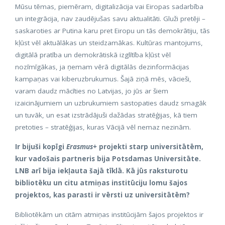
Mūsu tēmas, piemēram, digitalizācija vai Eiropas sadarbība
un integrācija, nav zaudējušas savu aktualitāti. Gluži pretēji –
saskaroties ar Putina karu pret Eiropu un tās demokrātiju, tās
kļūst vēl aktuālākas un steidzamākas. Kultūras mantojums,
digitālā pratība un demokrātiskā izglītība kļūst vēl
nozīmīgākas, ja ņemam vērā digitālās dezinformācijas
kampaņas vai kiberuzbrukumus. Šajā ziņā mēs, vācieši,
varam daudz mācīties no Latvijas, jo jūs ar šiem
izaicinājumiem un uzbrukumiem sastopaties daudz smagāk
un tuvāk, un esat izstrādājuši dažādas stratēģijas, kā tiem
pretoties – stratēģijas, kuras Vācijā vēl nemaz nezinām.
Ir bijuši kopīgi
Erasmus+
projekti starp universitātēm,
kur vadošais partneris bija Potsdamas Universitāte.
LNB arī bija iekļauta šajā tīklā. Kā jūs raksturotu
bibliotēku un citu atmiņas institūciju lomu šajos
projektos, kas parasti ir vērsti uz universitātēm?
Bibliotēkām un citām atmiņas institūcijām šajos projektos ir