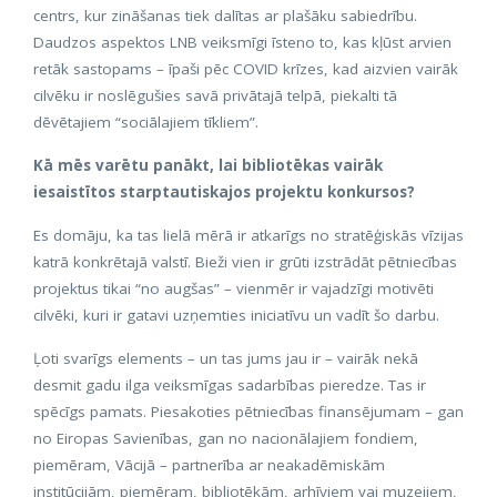
centrs, kur zināšanas tiek dalītas ar plašāku sabiedrību.
Daudzos aspektos LNB veiksmīgi īsteno to, kas kļūst arvien
retāk sastopams – īpaši pēc COVID krīzes, kad aizvien vairāk
cilvēku ir noslēgušies savā privātajā telpā, piekalti tā
dēvētajiem “sociālajiem tīkliem”.
Kā mēs varētu panākt, lai bibliotēkas vairāk
iesaistītos starptautiskajos projektu konkursos?
Es domāju, ka tas lielā mērā ir atkarīgs no stratēģiskās vīzijas
katrā konkrētajā valstī. Bieži vien ir grūti izstrādāt pētniecības
projektus tikai “no augšas” – vienmēr ir vajadzīgi motivēti
cilvēki, kuri ir gatavi uzņemties iniciatīvu un vadīt šo darbu.
Ļoti svarīgs elements – un tas jums jau ir – vairāk nekā
desmit gadu ilga veiksmīgas sadarbības pieredze. Tas ir
spēcīgs pamats. Piesakoties pētniecības finansējumam – gan
no Eiropas Savienības, gan no nacionālajiem fondiem,
piemēram, Vācijā – partnerība ar neakadēmiskām
institūcijām, piemēram, bibliotēkām, arhīviem vai muzejiem,