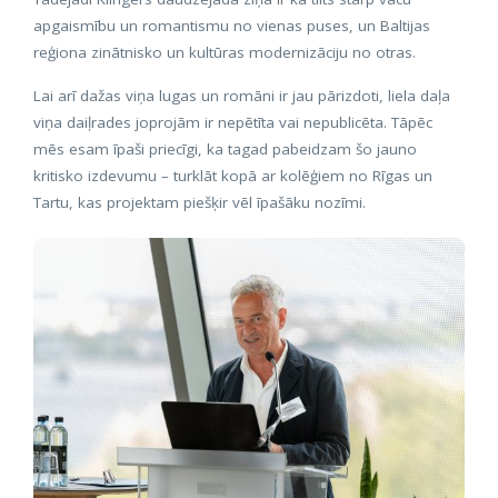
apgaismību un romantismu no vienas puses, un Baltijas
reģiona zinātnisko un kultūras modernizāciju no otras.
Lai arī dažas viņa lugas un romāni ir jau pārizdoti, liela daļa
viņa daiļrades joprojām ir nepētīta vai nepublicēta. Tāpēc
mēs esam īpaši priecīgi, ka tagad pabeidzam šo jauno
kritisko izdevumu – turklāt kopā ar kolēģiem no Rīgas un
Tartu, kas projektam piešķir vēl īpašāku nozīmi.