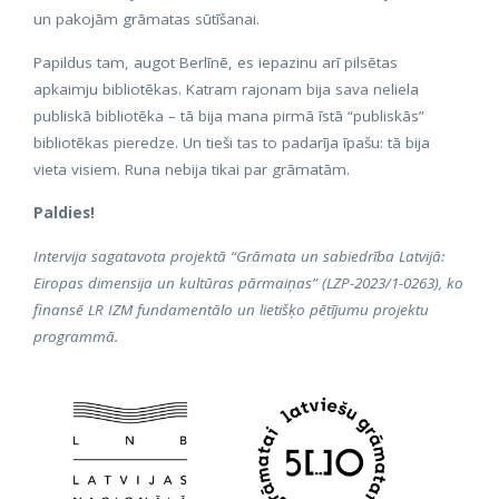
un pakojām grāmatas sūtīšanai.
Papildus tam, augot Berlīnē, es iepazinu arī pilsētas
apkaimju bibliotēkas. Katram rajonam bija sava neliela
publiskā bibliotēka – tā bija mana pirmā īstā “publiskās”
bibliotēkas pieredze. Un tieši tas to padarīja īpašu: tā bija
vieta visiem. Runa nebija tikai par grāmatām.
Paldies!
Intervija sagatavota projektā “Grāmata un sabiedrība Latvijā:
Eiropas dimensija un kultūras pārmaiņas” (LZP-2023/1-0263), ko
finansē LR IZM fundamentālo un lietišķo pētījumu projektu
programmā.