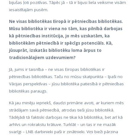
bijušas ļoti pozitīvas. Tāpēc jā – tā ir bijusi liela veiksme visām
iesaistītajām pusēm.
Ne visas bibliotēkas Eiropā ir pētniecības bibliotēkas.
Mūsu bibliotēka ir viena no tām, kas pilnībā darbojas
kā pētniecības institūcija, jo mēs uzskatām, ka
bibliotēkām pētniecībā ir spēcīgs potenciāls. Kā,
jūsuprāt, izskatās bibliotēku loma ārpus to
tradicionālajiem uzdevumiem?
Jā, jums ir taisnība – ne visas Eiropas bibliotēkas ir
pētniecības bibliotēkas. Taču no mūsu skatpunkta – īpaši no
Vācijas perspektīvas – jūsu bibliotēka patiesībā ir pētniecības
bibliotēkas paraugs.
Kā jau minēju iepriekš, daudzi primārie avoti, ar kuriem mēs
strādājam savā pētniecībā, atrodas tieši jūsu bibliotēkā.
Tādējādi tā faktiski darbojas ne tikai kā bibliotēka, bet arī kā
arhīvs un rokrakstu krātuve. Turklāt – un tas ir ne mazāk
svarīgi – LNB darbinieki paši ir zinātnieki. Viņi bieži pārzina