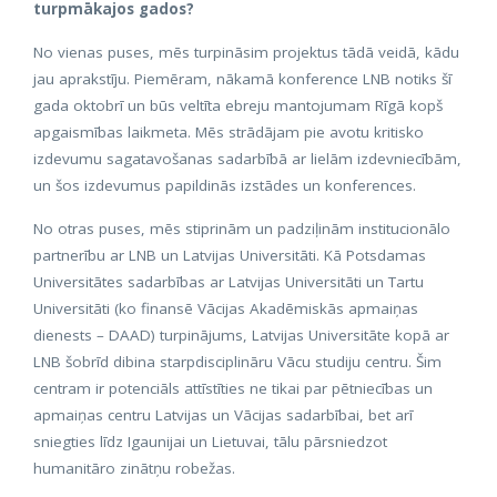
turpmākajos gados?
No vienas puses, mēs turpināsim projektus tādā veidā, kādu
jau aprakstīju. Piemēram, nākamā konference LNB notiks šī
gada oktobrī un būs veltīta ebreju mantojumam Rīgā kopš
apgaismības laikmeta. Mēs strādājam pie avotu kritisko
izdevumu sagatavošanas sadarbībā ar lielām izdevniecībām,
un šos izdevumus papildinās izstādes un konferences.
No otras puses, mēs stiprinām un padziļinām institucionālo
partnerību ar LNB un Latvijas Universitāti. Kā Potsdamas
Universitātes sadarbības ar Latvijas Universitāti un Tartu
Universitāti (ko finansē Vācijas Akadēmiskās apmaiņas
dienests – DAAD) turpinājums, Latvijas Universitāte kopā ar
LNB šobrīd dibina starpdisciplināru Vācu studiju centru. Šim
centram ir potenciāls attīstīties ne tikai par pētniecības un
apmaiņas centru Latvijas un Vācijas sadarbībai, bet arī
sniegties līdz Igaunijai un Lietuvai, tālu pārsniedzot
humanitāro zinātņu robežas.