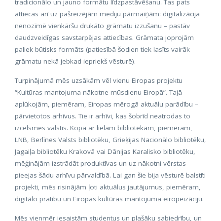
tradicionālo un jauno formātu līdzpastāvēšanu. Tas pats
attiecas arī uz pašreizējām mediju pārmaiņām: digitalizācija
nenozīmē vienkāršu drukāto grāmatu izzušanu – pastāv
daudzveidīgas savstarpējas attiecības. Grāmata joprojām
paliek būtisks formāts (patiesībā šodien tiek lasīts vairāk
grāmatu nekā jebkad iepriekš vēsturē).
Turpinājumā mēs uzsākām vēl vienu Eiropas projektu
“Kultūras mantojuma nākotne mūsdienu Eiropā”. Tajā
aplūkojām, piemēram, Eiropas mērogā aktuālu parādību –
pārvietotos arhīvus. Tie ir arhīvi, kas šobrīd neatrodas to
izcelsmes valstīs. Kopā ar lielām bibliotēkām, piemēram,
LNB, Berlīnes Valsts bibliotēku, Grieķijas Nacionālo bibliotēku,
Jagaiļa bibliotēku Krakovā vai Dānijas Karalisko bibliotēku,
mēģinājām izstrādāt produktīvas un uz nākotni vērstas
pieejas šādu arhīvu pārvaldībā. Lai gan šie bija vēsturē balstīti
projekti, mēs risinājām ļoti aktuālus jautājumus, piemēram,
digitālo pratību un Eiropas kultūras mantojuma eiropeizāciju.
Mēs vienmēr iesaistām studentus un plašāku sabiedrību, un