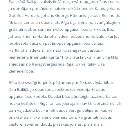
Patiesībā Baltijas valstis tiešām bija vācu apgaismības centrs,
ja domājam par tādiem autoriem kā Imanuels Kants, Johans
Gotfrīds Herders, Johans Georgs Hāmanis, Jakobs Reinholds
Mihaels Lencs un daudzi citi. Rīga bija viens no svarīgākajiem
grāmatniecības centriem vācu apgaismības laikmetā. Bez
Johana Frīdriha Hartknoha izdevniecības mums būtu tikai ļoti
ierobežota vācu un pat Eiropas apgaismības versija.
Hartknohs izdeva šī laikmeta nozīmīgākos darbus –
piemēram, Imanuela Kanta “Tīrā prāta kritiku” – un viņa tīkls
sniedzās no Kēnigsbergas līdz Rīgai un vēl tālāk visā
Ziemeļeiropā.
Būtu ļoti svarīgi turpināt pētījumus par šo izdevējdarbības
tīklu Baltijā, jo daudzos aspektos tas veidoja Eiropas
apgaismības kodolu. Daudzi būtu pārsteigti, uzzinot, ka tas
notika tieši šeit – Rīgā. Un tas joprojām nav tik labi zināms, cik
tam vajadzētu būt – ir ļoti daudz vērtīgu pētījumu, kas vēl
priekšā. Šis ir tikai viens piemērs tam, kā grāmatniecības
vēsture ietver arī daudz plašākas jomas, piemēram,