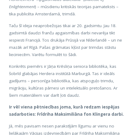
Enlightenment
) – mūsdienu kritiskās teorijas pamateksts –
tika publicēta Amsterdamā, trimdā.
Taču šī ideja neaprobežojas tikai ar 20. gadsimtu. Jau 18.
gadsimtā daudzi franču apgaismības darbi nevarēja tikt
iespiesti Francijā. Tos drukāja Prūsijā vai Nīderlandē – un ne
mazāk arī Rīgā. Pašas grāmatas kļūst par trimdas stāstu
lieciniecēm. Varētu formulēt to šādi.
Konkrēts piemērs ir Jāņa Krēsliņa seniora bibliotēka, kas
šobrīd glabājas Herdera institūtā Marburgā. Tas ir ideāls
gadījums – personīga bibliotēka, kas atspoguļo trimdu,
migrāciju, kultūras pārnesi un intelektuālo pretošanos. Ar
šiem materiāliem var darīt ļoti daudz.
Ir vēl viena pētniecības joma, kurā redzam iespējas
sadarboties: Frīdriha Maksimiliāna fon Klingera darbi.
Jā, mēs pavisam nesen parakstījām līgumu ar vienu no
lielākajām Vācijas izdevniecībām par Frīdriha Maksimiliāna