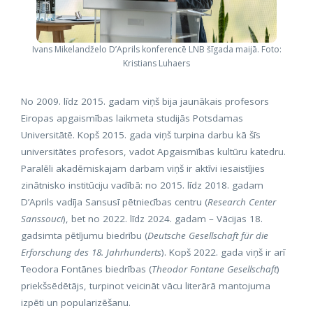
Ivans Mikelandželo D’Aprils konferencē LNB šīgada maijā. Foto:
Kristians Luhaers
No 2009. līdz 2015. gadam viņš bija jaunākais profesors
Eiropas apgaismības laikmeta studijās Potsdamas
Universitātē. Kopš 2015. gada viņš turpina darbu kā šīs
universitātes profesors, vadot Apgaismības kultūru katedru.
Paralēli akadēmiskajam darbam viņš ir aktīvi iesaistījies
zinātnisko institūciju vadībā: no 2015. līdz 2018. gadam
D’Aprils vadīja Sansusī pētniecības centru (
Research Center
Sanssouci
), bet no 2022. līdz 2024. gadam – Vācijas 18.
gadsimta pētījumu biedrību (
Deutsche Gesellschaft für die
Erforschung des 18. Jahrhunderts
). Kopš 2022. gada viņš ir arī
Teodora Fontānes biedrības (
Theodor Fontane Gesellschaft
)
priekšsēdētājs, turpinot veicināt vācu literārā mantojuma
izpēti un popularizēšanu.