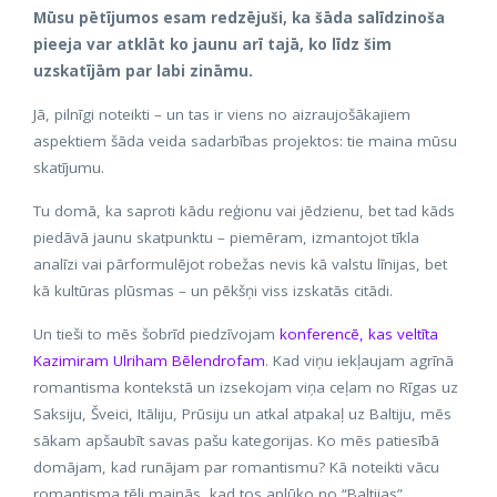
Mūsu pētījumos esam redzējuši, ka šāda salīdzinoša
pieeja var atklāt ko jaunu arī tajā, ko līdz šim
uzskatījām par labi zināmu.
Jā, pilnīgi noteikti – un tas ir viens no aizraujošākajiem
aspektiem šāda veida sadarbības projektos: tie maina mūsu
skatījumu.
Tu domā, ka saproti kādu reģionu vai jēdzienu, bet tad kāds
piedāvā jaunu skatpunktu – piemēram, izmantojot tīkla
analīzi vai pārformulējot robežas nevis kā valstu līnijas, bet
kā kultūras plūsmas – un pēkšņi viss izskatās citādi.
Un tieši to mēs šobrīd piedzīvojam
konferencē, kas veltīta
Kazimiram Ulriham Bēlendrofam
. Kad viņu iekļaujam agrīnā
romantisma kontekstā un izsekojam viņa ceļam no Rīgas uz
Saksiju, Šveici, Itāliju, Prūsiju un atkal atpakaļ uz Baltiju, mēs
sākam apšaubīt savas pašu kategorijas. Ko mēs patiesībā
domājam, kad runājam par romantismu? Kā noteikti vācu
romantisma tēli mainās, kad tos aplūko no “Baltijas”