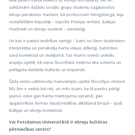
tikai pētām Kanta ietekmi uz ebreju domāšanu, bet arī
salīdzinām dažādu sociālo grupu studentu sagatavotos
lekciju pierakstus. Kantam, kā profesoram Kēnigsbergā, bija
visdažādākie klausītāji – topošie Prūsijas ierēdņi, Baltijas
muižnieki un ebreju studenti – vienlaicīgi.
Un kas ir patiesi ievērības cienīgs – katrs no šiem studentiem
interpretēja un pierakstīja Kanta idejas atšķirīgi, balstoties
savā kontekstā un skatījumā. Tas mums sniedz unikālu
iespēju izpētīt, kā viena filozofiskā sistēma tika uztverta un
pielāgota dažādās kultūrās un kopienās.
Šāda veida salīdzinoša manuskriptu izpēte filozofijas vēsturē
līdz šim ir veikta ļoti reti, un mēs ticam, ka tā pavērs pilnīgi
jaunus ceļus gan Kanta mantojuma izpratnē, gan
apgaismības domas daudzveidības atklāšanā Eiropā – īpaši
Baltijas un ebreju kontekstā.
Vai Potsdamas Universitātē ir ebreju kultūras
pētniecības centrs?