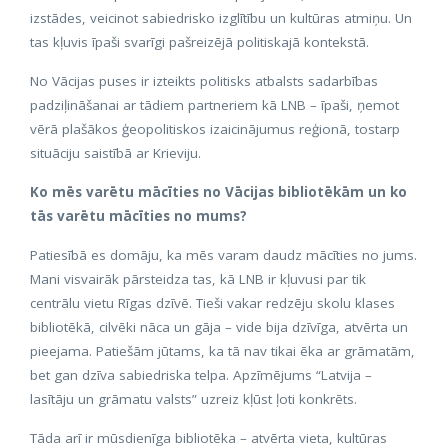
izstādes, veicinot sabiedrisko izglītību un kultūras atmiņu. Un
tas kļuvis īpaši svarīgi pašreizējā politiskajā kontekstā.
No Vācijas puses ir izteikts politisks atbalsts sadarbības
padziļināšanai ar tādiem partneriem kā LNB – īpaši, ņemot
vērā plašākos ģeopolitiskos izaicinājumus reģionā, tostarp
situāciju saistībā ar Krieviju.
Ko mēs varētu mācīties no Vācijas bibliotēkām un ko
tās varētu mācīties no mums?
Patiesībā es domāju, ka mēs varam daudz mācīties no jums.
Mani visvairāk pārsteidza tas, kā LNB ir kļuvusi par tik
centrālu vietu Rīgas dzīvē. Tieši vakar redzēju skolu klases
bibliotēkā, cilvēki nāca un gāja – vide bija dzīvīga, atvērta un
pieejama. Patiešām jūtams, ka tā nav tikai ēka ar grāmatām,
bet gan dzīva sabiedriska telpa. Apzīmējums “Latvija –
lasītāju un grāmatu valsts” uzreiz kļūst ļoti konkrēts.
Tāda arī ir mūsdienīga bibliotēka – atvērta vieta, kultūras