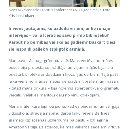
Ivans Mikelandželo D’Aprils konferencē LNB šīgada maijā. Foto:
Kristians Luhaers
Ir viens jautājums, ko uzdodu visiem, ar ko runāju
intervijās – vai atceraties savu pirmo bibliotēku?
Varbūt no bērnības vai skolas gadiem? Dažkārt tieši
šie iespaidi paliek visspilgtāk atmiņā.
Man paveicās augt grāmatu vidē. Mans vectēvs no mātes
puses bija protestantu mācītājs, un viņam mājās bija liela
privātā bibliotēka ar daudziem filozofijas darbiem. Tajā pašā
laikā viens no manas mātes vienpadsmit brāļiem un māsām
– tātad mans onkulis – bija nolēmis atvērt antikvāro grāmatu
veikalu. Vēlāk es mantoju daļu no viņu kolekcijām.
Mana māte, kura bija ļoti jauna, kad es piedzimu, un vēl gāja
vidusskolā, strādāja nepilnu darba laiku nelielā Berlīnes
grāmatu izplatīšanas uzņēmumā pa pastu – ļoti agrīnā
Amazon versijā. Es atceros, kā mēs vakaros sēdējām virtuvē