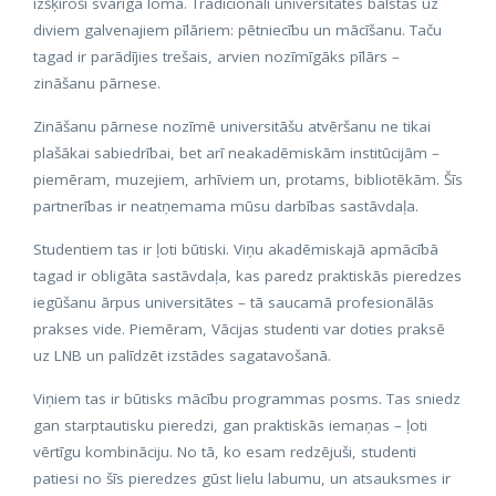
izšķiroši svarīga loma. Tradicionāli universitātes balstās uz
diviem galvenajiem pīlāriem: pētniecību un mācīšanu. Taču
tagad ir parādījies trešais, arvien nozīmīgāks pīlārs –
zināšanu pārnese.
Zināšanu pārnese nozīmē universitāšu atvēršanu ne tikai
plašākai sabiedrībai, bet arī neakadēmiskām institūcijām –
piemēram, muzejiem, arhīviem un, protams, bibliotēkām. Šīs
partnerības ir neatņemama mūsu darbības sastāvdaļa.
Studentiem tas ir ļoti būtiski. Viņu akadēmiskajā apmācībā
tagad ir obligāta sastāvdaļa, kas paredz praktiskās pieredzes
iegūšanu ārpus universitātes – tā saucamā profesionālās
prakses vide. Piemēram, Vācijas studenti var doties praksē
uz LNB un palīdzēt izstādes sagatavošanā.
Viņiem tas ir būtisks mācību programmas posms. Tas sniedz
gan starptautisku pieredzi, gan praktiskās iemaņas – ļoti
vērtīgu kombināciju. No tā, ko esam redzējuši, studenti
patiesi no šīs pieredzes gūst lielu labumu, un atsauksmes ir