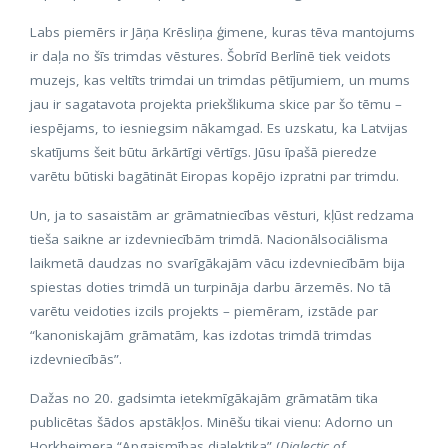
Labs piemērs ir Jāņa Krēsliņa ģimene, kuras tēva mantojums
ir daļa no šīs trimdas vēstures. Šobrīd Berlīnē tiek veidots
muzejs, kas veltīts trimdai un trimdas pētījumiem, un mums
jau ir sagatavota projekta priekšlikuma skice par šo tēmu –
iespējams, to iesniegsim nākamgad. Es uzskatu, ka Latvijas
skatījums šeit būtu ārkārtīgi vērtīgs. Jūsu īpašā pieredze
varētu būtiski bagātināt Eiropas kopējo izpratni par trimdu.
Un, ja to sasaistām ar grāmatniecības vēsturi, kļūst redzama
tieša saikne ar izdevniecībām trimdā. Nacionālsociālisma
laikmetā daudzas no svarīgākajām vācu izdevniecībām bija
spiestas doties trimdā un turpināja darbu ārzemēs. No tā
varētu veidoties izcils projekts – piemēram, izstāde par
“kanoniskajām grāmatām, kas izdotas trimdā trimdas
izdevniecībās”.
Dažas no 20. gadsimta ietekmīgākajām grāmatām tika
publicētas šādos apstākļos. Minēšu tikai vienu: Adorno un
Horkheimera “Apgaismības dialektika” (
Dialectic of