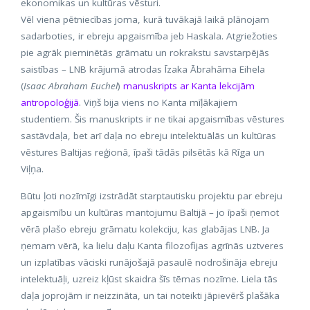
ekonomikas un kultūras vēsturi.
Vēl viena pētniecības joma, kurā tuvākajā laikā plānojam
sadarboties, ir ebreju apgaismība jeb Haskala. Atgriežoties
pie agrāk pieminētās grāmatu un rokrakstu savstarpējās
saistības – LNB krājumā atrodas Īzaka Ābrahāma Eihela
(
Isaac Abraham Euchel
)
manuskripts ar Kanta lekcijām
antropoloģijā
. Viņš bija viens no Kanta mīļākajiem
studentiem. Šis manuskripts ir ne tikai apgaismības vēstures
sastāvdaļa, bet arī daļa no ebreju intelektuālās un kultūras
vēstures Baltijas reģionā, īpaši tādās pilsētās kā Rīga un
Viļņa.
Būtu ļoti nozīmīgi izstrādāt starptautisku projektu par ebreju
apgaismību un kultūras mantojumu Baltijā – jo īpaši ņemot
vērā plašo ebreju grāmatu kolekciju, kas glabājas LNB. Ja
ņemam vērā, ka lielu daļu Kanta filozofijas agrīnās uztveres
un izplatības vāciski runājošajā pasaulē nodrošināja ebreju
intelektuāļi, uzreiz kļūst skaidra šīs tēmas nozīme. Liela tās
daļa joprojām ir neizzināta, un tai noteikti jāpievērš plašāka