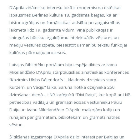
D’Aprila zinātnisko interešu lokā ir modernisma estētikas
izpausmes Berlīnes kultūrā 18. gadsimta beigās, kā arī
historiogrāfijas un žurnālistikas attīstība no apgaismības
laikmeta līdz 19. gadsimta vidum. Viņa publikācijas ir
sniegušas būtisku ieguldījumu intelektuālās vēstures un
mediju vēstures izpētē, piesaistot uzmanību tekstu funkcijai
kultūras pārmaiņu procesos.
Latvijas Bibliotēku portālam bija iespēja tikties ar Ivanu
Mikelandželo D’Aprilu starptautiskās zinātniskās konferences
“Kazimirs Ulrihs Bēlendorfs – klaidonis dzejnieks starp
Kurzemi un Vāciju” laikā. Saruna notika dzejnieka 250.
dzimšanas dienā – LNB kafejnīcā “Divi Raiņi”, kur kopā ar LNB
pētniecības vadītāju un grāmatniecības vēsturnieku Paulu
Daiju un Ivanu Mikelandželo D’Aprilu malkojām kafiju un
runājām par grāmatām, bibliotēkām un grāmatzinātnes
vēsturi.
Šī tikšanās izgaismoja D’Aprila dziļo interesi par Baltijas un