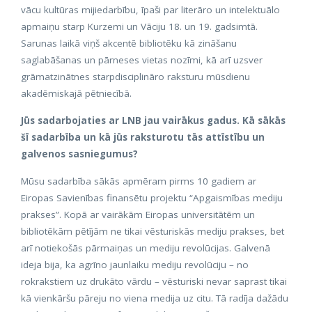
vācu kultūras mijiedarbību, īpaši par literāro un intelektuālo
apmaiņu starp Kurzemi un Vāciju 18. un 19. gadsimtā.
Sarunas laikā viņš akcentē bibliotēku kā zināšanu
saglabāšanas un pārneses vietas nozīmi, kā arī uzsver
grāmatzinātnes starpdisciplināro raksturu mūsdienu
akadēmiskajā pētniecībā.
Jūs sadarbojaties ar LNB jau vairākus gadus. Kā sākās
šī sadarbība un kā jūs raksturotu tās attīstību un
galvenos sasniegumus?
Mūsu sadarbība sākās apmēram pirms 10 gadiem ar
Eiropas Savienības finansētu projektu “Apgaismības mediju
prakses”. Kopā ar vairākām Eiropas universitātēm un
bibliotēkām pētījām ne tikai vēsturiskās mediju prakses, bet
arī notiekošās pārmaiņas un mediju revolūcijas. Galvenā
ideja bija, ka agrīno jaunlaiku mediju revolūciju – no
rokrakstiem uz drukāto vārdu – vēsturiski nevar saprast tikai
kā vienkāršu pāreju no viena medija uz citu. Tā radīja dažādu