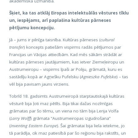
akadēmiska uzmanība.
Šķiet, ka tas atklāj Eiropas intelektuālās vēstures tīklu
un, iespējams, arī paplašina kultūras pārneses
pētījumu koncepciju.
Jā – jums ir pilnīga taisnība. Kultūras pārneses (
cultural
transfer
) koncepts patiešām vispirms radās pētījumos par
Francijas un Vācijas attiecībām. Kad mēs sākām strādāt ar
kultūras pārneses jautājumiem, kas ietver Ziemeļeiropu un
Austrumeiropu – vispirms īpaši ar Poliju, grāmatā, kuru es
sastādīju kopā ar Agņešku Pufelsku (
Agnieszka Pufelska
) – tas
vēl bija pavisam jauns virziens.
Tobrīd 18. gadsimts Austrumeiropā starptautiskajā kultūras
vēsturē bija ļoti maz pētīts. Bija tikai dažas nozīmīgas
grāmatas par šo tēmu, un viena no tām bija Lerija Volfa
(
Larry Wolff
) grāmata “Austrumeiropas izgudrošana”
(
Inventing Eastern Europe
). Šai grāmatai bija liela ietekme, jo
tā parādīja, cik maz patiesībā par šo reģionu bija rakstīts, un