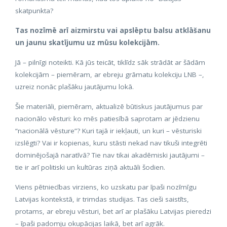
skatpunkta?
Tas nozīmē arī aizmirstu vai apslēptu balsu atklāšanu
un jaunu skatījumu uz mūsu kolekcijām.
Jā – pilnīgi noteikti. Kā jūs teicāt, tiklīdz sāk strādāt ar šādām
kolekcijām – piemēram, ar ebreju grāmatu kolekciju LNB –,
uzreiz nonāc plašāku jautājumu lokā.
Šie materiāli, piemēram, aktualizē būtiskus jautājumus par
nacionālo vēsturi: ko mēs patiesībā saprotam ar jēdzienu
“nacionālā vēsture”? Kuri tajā ir iekļauti, un kuri – vēsturiski
izslēgti? Vai ir kopienas, kuru stāsti nekad nav tikuši integrēti
dominējošajā naratīvā? Tie nav tikai akadēmiski jautājumi –
tie ir arī politiski un kultūras ziņā aktuāli šodien.
Viens pētniecības virziens, ko uzskatu par īpaši nozīmīgu
Latvijas kontekstā, ir trimdas studijas. Tas cieši saistīts,
protams, ar ebreju vēsturi, bet arī ar plašāku Latvijas pieredzi
– īpaši padomju okupācijas laikā, bet arī agrāk.