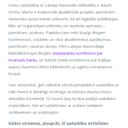
mūsu sadarbībai ar Latvijas Nacionālo bibliotēku ir daudz
formu. Mums ir tradicionāli akadēmiski projekti, piemēram,
vēsturisku avotu kritiski izdevumi, kā arī digitālās publikācijas.
Mēs arī organizējam pētnieku un studentu apmaiņu –
piemēram, prakses. Papildus tam mēs kopīgi rīkojam
konferences, izstādes un citus akadēmiskus pasākumus,
piemēram, vasaras skolas. Pērn Latvijas Nacionālajā
bibliotēkā kopā rīkojām
starptautisku konferenci par
Imanuelu Kantu
, un šobrīd notiek konference par Baltijas
autoru Kazimiru Ulrihu Bēlendorfu un agrīno romantismu
Eiropā.
Gan vēsturiskā, gan nākotnē vērstā perspektīvā sadarbība ar
LNB mums ir ārkārtīgi nozīmīga un būtiska daudzu mūsu
aktivitāšu kontekstā. Tā mums ļauj ne tikai piekļūt unikāliem
materiāliem, bet arī sadarboties ar izciliem vietējiem
zinātniekiem un institūcijām.
Kādos virzienos, jūsuprāt, šī sadarbība attīstīsies