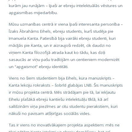
kurām jau runājām – īpaši ar ebreju intelektuālās vēstures un
apgaismības mijiedarbību.
Mūsu uzmanības centrā ir viena īpaši interesanta personība –
Īzaks Ābrahāms Eihels, ebreju students, kurš studēja pie
Imanuela Kanta. Patiesībā bija vairāki ebreju studenti, kuri
mācījās pie Kanta, un ir aizraujoši redzēt, cik daudzi no
viņiem Kanta filozofijā atrada kaut ko tādu, kas dziļi
sasaucās ar viņu pašu tradīcijām un centieniem modernizēt
un “apgaismot” ebreju identitāti.
Viens no šiem studentiem bija Eihels, kura manuskripts –
Kanta lekciju rokraksts – šobrīd glabājas LNB. Šis manuskripts
ir mūsu projekta centrā. Mēs strādājam pie tā, lai iekļautu
Eihelu plašākā ebreju kantiešu intelektuāļu tīklā, kā arī
salīdzinām viņa piezīmes ar citu studentu pierakstiem, kuri
nākuši no pavisam atšķirīgas sociālās vides.
Tas ir viens no inovatīvākajiem projekta aspektiem: mēs ne