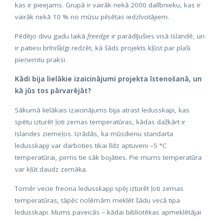
kas ir pieejams. Grupā ir vairāk nekā 2000 dalībnieku, kas ir
vairāk nekā 10 % no mūsu pilsētas iedzīvotājiem.
Pēdējo divu gadu laikā
freedge
ir parādījušies visā Islandē, un
ir patiesi brīnišķīgi redzēt, kā šāds projekts kļūst par plaši
pieņemtu praksi.
Kādi bija lielākie izaicinājumi projekta īstenošanā, un
kā jūs tos pārvarējāt?
Sākumā lielākais izaicinājums bija atrast ledusskapi, kas
spētu izturēt ļoti zemas temperatūras, kādas dažkārt ir
Islandes ziemeļos. Izrādās, ka mūsdienu standarta
ledusskapji var darboties tikai līdz aptuveni –5 °C
temperatūrai, pirms tie sāk bojāties. Pie mums temperatūra
var kļūt daudz zemāka.
Tomēr vecie freona ledusskapji spēj izturēt ļoti zemas
temperatūras, tāpēc nolēmām meklēt šādu vecā tipa
ledusskapi. Mums paveicās – kādai bibliotēkas apmeklētājai