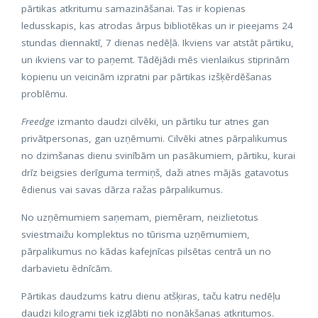
pārtikas atkritumu samazināšanai. Tas ir kopienas
ledusskapis, kas atrodas ārpus bibliotēkas un ir pieejams 24
stundas diennaktī, 7 dienas nedēļā. Ikviens var atstāt pārtiku,
un ikviens var to paņemt. Tādējādi mēs vienlaikus stiprinām
kopienu un veicinām izpratni par pārtikas izšķērdēšanas
problēmu.
Freedge
izmanto daudzi cilvēki, un pārtiku tur atnes gan
privātpersonas, gan uzņēmumi. Cilvēki atnes pārpalikumus
no dzimšanas dienu svinībām un pasākumiem, pārtiku, kurai
drīz beigsies derīguma termiņš, daži atnes mājās gatavotus
ēdienus vai savas dārza ražas pārpalikumus.
No uzņēmumiem saņemam, piemēram, neizlietotus
sviestmaižu komplektus no tūrisma uzņēmumiem,
pārpalikumus no kādas kafejnīcas pilsētas centrā un no
darbavietu ēdnīcām.
Pārtikas daudzums katru dienu atšķiras, taču katru nedēļu
daudzi kilogrami tiek izglābti no nonākšanas atkritumos.