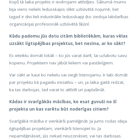
Kopš tā laika projekts ir ievērojami attīstījies. Sākumā mums
bija viens neliels ledusskapis slikti uzbūvētā nojumē, bet
tagad ir divi lieli industriālie ledusskapji (ko ziedoja labdarības
organizācija) profesionāli uzbūvētā šķūnī.
Kādu padomu jūs dotu citām bibliotēkām, kuras vēlas
uzsākt ilgtspējības projektus, bet nezina, ar ko sākt?
Es ieteiktu domāt lokāli – ko jūs varat darīt, lai uzlabotu savu
kopienu. Projektiem nav jābūt lieliem vai pastāvīgiem.
Var sākt ar kaut ko nelielu vai viegli īstenojamu. Ir labi domāt
par projektu kā pagaidu iniciatīvu – un, ja laika gaitā redzat,
ka tas darbojas, tad varat to attīstīt un paplašināt.
Kādas ir svarīgākās mācības, ko esat guvuši no šī
projekta un kas varētu būt noderīgas citiem?
Svarīgākā mācība ir vienkārši pamēģināt. Ja jums rodas ideja
ilgtspējības projektam, vienkārši īstenojiet to. Ja
nepamēģināsiet, jūs nekad neuzzināsiet, vai tas darbojas.