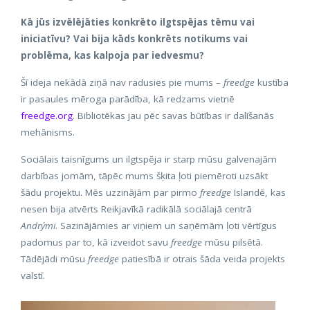
Kā jūs izvēlējāties konkrēto ilgtspējas tēmu vai
iniciatīvu? Vai bija kāds konkrēts notikums vai
problēma, kas kalpoja par iedvesmu?
Šī ideja nekādā ziņā nav radusies pie mums –
freedge
kustība
ir pasaules mēroga parādība, kā redzams vietnē
freedge.org
. Bibliotēkas jau pēc savas būtības ir dalīšanās
mehānisms.
Sociālais taisnīgums un ilgtspēja ir starp mūsu galvenajām
darbības jomām, tāpēc mums šķita ļoti piemēroti uzsākt
šādu projektu. Mēs uzzinājām par pirmo
freedge
Islandē, kas
nesen bija atvērts Reikjavīkā radikālā sociālajā centrā
Andrými
. Sazinājāmies ar viņiem un saņēmām ļoti vērtīgus
padomus par to, kā izveidot savu
freedge
mūsu pilsētā.
Tādējādi mūsu
freedge
patiesībā ir otrais šāda veida projekts
valstī.