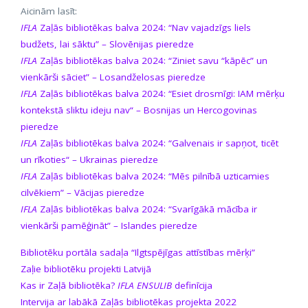
Aicinām lasīt:
IFLA
Zaļās bibliotēkas balva 2024: “Nav vajadzīgs liels
budžets, lai sāktu” – Slovēnijas pieredze
IFLA
Zaļās bibliotēkas balva 2024: “Ziniet savu “kāpēc” un
vienkārši sāciet” – Losandželosas pieredze
IFLA
Zaļās bibliotēkas balva 2024: “Esiet drosmīgi: IAM mērķu
kontekstā sliktu ideju nav“ – Bosnijas un Hercogovinas
pieredze
IFLA
Zaļās bibliotēkas balva 2024: “Galvenais ir sapņot, ticēt
un rīkoties“ – Ukrainas pieredze
IFLA
Zaļās bibliotēkas balva 2024: “Mēs pilnībā uzticamies
cilvēkiem” – Vācijas pieredze
IFLA
Zaļās bibliotēkas balva 2024: “Svarīgākā mācība ir
vienkārši pamēģināt” – Islandes pieredze
Bibliotēku portāla sadaļa “Ilgtspējīgas attīstības mērķi”
Zaļie bibliotēku projekti Latvijā
Kas ir Zaļā bibliotēka?
IFLA ENSULIB
definīcija
Intervija ar labākā Zaļās bibliotēkas projekta 2022