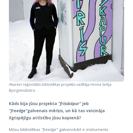
Akureiri reģionālās bibliotēkas projektu vadītāja Hrona Sofija
Bjorgvinsdotira
Kāds bija jūsu projekta
“frísskápur”
jeb
“freedge”
galvenais mērķis, un kā tas veicināja
ilgtspējīgu attīstību jūsu kopienā?
Mūsu bibliotēkas
“freedge”
galvenokārt ir instruments