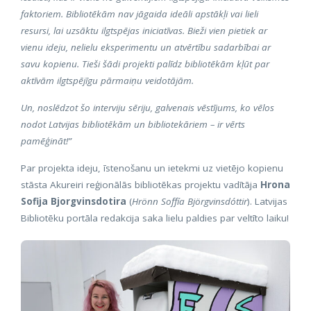
faktoriem. Bibliotēkām nav jāgaida ideāli apstākļi vai lieli
resursi, lai uzsāktu ilgtspējas iniciatīvas. Bieži vien pietiek ar
vienu ideju, nelielu eksperimentu un atvērtību sadarbībai ar
savu kopienu. Tieši šādi projekti palīdz bibliotēkām kļūt par
aktīvām ilgtspējīgu pārmaiņu veidotājām.
Un, noslēdzot šo interviju sēriju, galvenais vēstījums, ko vēlos
nodot Latvijas bibliotēkām un bibliotekāriem – ir vērts
pamēģināt!”
Par projekta ideju, īstenošanu un ietekmi uz vietējo kopienu
stāsta Akureiri reģionālās bibliotēkas projektu vadītāja
Hrona
Sofija Bjorgvinsdotira
(
Hrönn Soffía Björgvinsdóttir
). Latvijas
Bibliotēku portāla redakcija saka lielu paldies par veltīto laiku!