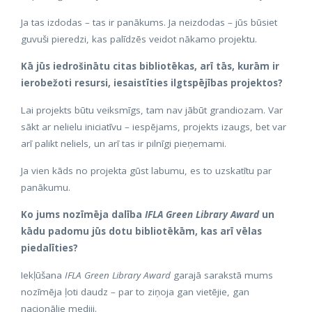
Ja tas izdodas – tas ir panākums. Ja neizdodas – jūs būsiet
guvuši pieredzi, kas palīdzēs veidot nākamo projektu.
Kā jūs iedrošinātu citas bibliotēkas, arī tās, kurām ir
ierobežoti resursi, iesaistīties ilgtspējības projektos?
Lai projekts būtu veiksmīgs, tam nav jābūt grandiozam. Var
sākt ar nelielu iniciatīvu – iespējams, projekts izaugs, bet var
arī palikt neliels, un arī tas ir pilnīgi pieņemami.
Ja vien kāds no projekta gūst labumu, es to uzskatītu par
panākumu.
Ko jums nozīmēja dalība
IFLA
Green Library Award
un
kādu padomu jūs dotu bibliotēkām, kas arī vēlas
piedalīties?
Iekļūšana
IFLA Green Library Award
garajā sarakstā mums
nozīmēja ļoti daudz – par to ziņoja gan vietējie, gan
nacionālie mediji.