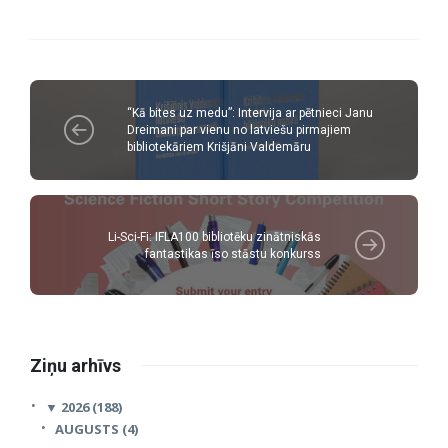
“Kā bites uz medu”: Intervija ar pētnieci Janu
Dreimani par vienu no latviešu pirmajiem
bibliotekāriem Krišjāni Valdemāru
Li-Sci-Fi: IFLA100 bibliotēku zinātniskās
fantastikas īso stāstu konkurss
Ziņu arhīvs
▼
2026 (188)
AUGUSTS (4)