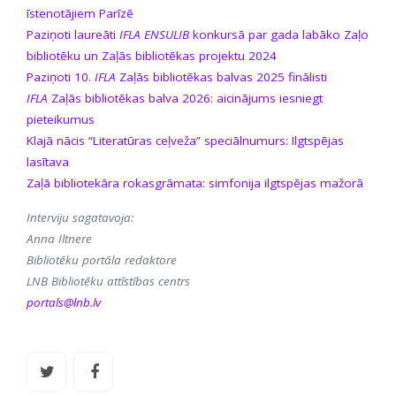
īstenotājiem Parīzē
Paziņoti laureāti
IFLA ENSULIB
konkursā par gada labāko Zaļo
bibliotēku un Zaļās bibliotēkas projektu 2024
Paziņoti 10.
IFLA
Zaļās bibliotēkas balvas 2025 finālisti
IFLA
Zaļās bibliotēkas balva 2026: aicinājums iesniegt
pieteikumus
Klajā nācis “Literatūras ceļveža” speciālnumurs: Ilgtspējas
lasītava
Zaļā bibliotekāra rokasgrāmata: simfonija ilgtspējas mažorā
Interviju sagatavoja:
Anna Iltnere
Bibliotēku portāla redaktore
LNB Bibliotēku attīstības centrs
portals@lnb.lv