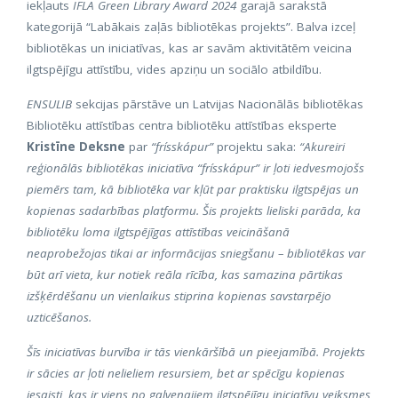
iekļauts
IFLA Green Library Award 2024
garajā sarakstā
kategorijā “Labākais zaļās bibliotēkas projekts”. Balva izceļ
bibliotēkas un iniciatīvas, kas ar savām aktivitātēm veicina
ilgtspējīgu attīstību, vides apziņu un sociālo atbildību.
ENSULIB
sekcijas pārstāve un Latvijas Nacionālās bibliotēkas
Bibliotēku attīstības centra bibliotēku attīstības eksperte
Kristīne Deksne
par
“frísskápur”
projektu saka:
“Akureiri
reģionālās bibliotēkas iniciatīva “frísskápur” ir ļoti iedvesmojošs
piemērs tam, kā bibliotēka var kļūt par praktisku ilgtspējas un
kopienas sadarbības platformu. Šis projekts lieliski parāda, ka
bibliotēku loma ilgtspējīgas attīstības veicināšanā
neaprobežojas tikai ar informācijas sniegšanu – bibliotēkas var
būt arī vieta, kur notiek reāla rīcība, kas samazina pārtikas
izšķērdēšanu un vienlaikus stiprina kopienas savstarpējo
uzticēšanos.
Šīs iniciatīvas burvība ir tās vienkāršībā un pieejamībā. Projekts
ir sācies ar ļoti nelieliem resursiem, bet ar spēcīgu kopienas
iesaisti, kas ir viens no galvenajiem ilgtspējīgu iniciatīvu veiksmes