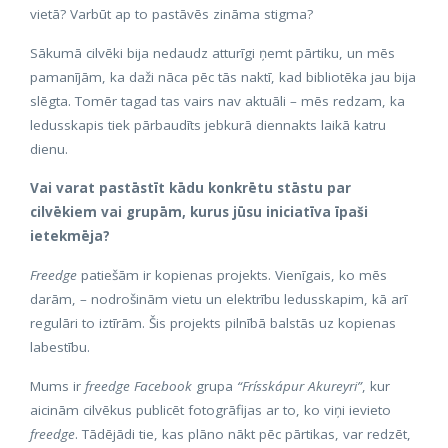
vietā? Varbūt ap to pastāvēs zināma stigma?
Sākumā cilvēki bija nedaudz atturīgi ņemt pārtiku, un mēs
pamanījām, ka daži nāca pēc tās naktī, kad bibliotēka jau bija
slēgta. Tomēr tagad tas vairs nav aktuāli – mēs redzam, ka
ledusskapis tiek pārbaudīts jebkurā diennakts laikā katru
dienu.
Vai varat pastāstīt kādu konkrētu stāstu par
cilvēkiem vai grupām, kurus jūsu iniciatīva īpaši
ietekmēja?
Freedge
patiešām ir kopienas projekts. Vienīgais, ko mēs
darām, – nodrošinām vietu un elektrību ledusskapim, kā arī
regulāri to iztīrām. Šis projekts pilnībā balstās uz kopienas
labestību.
Mums ir
freedge Facebook
grupa
“Frísskápur Akureyri”
, kur
aicinām cilvēkus publicēt fotogrāfijas ar to, ko viņi ievieto
freedge
. Tādējādi tie, kas plāno nākt pēc pārtikas, var redzēt,