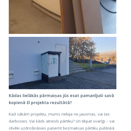
Kādas lielākās pārmaiņas jūs esat pamanījuši savā
kopienā šī projekta rezultātā?
Kad sākām projektu, mums nebija ne jausmas, vai tas
darbosies. Vai kāds atnesīs pārtiku? Un tikpat svarīgi – vai
cilvēki uzdrošināsies paņemt bezmaksas pārtiku publiskā