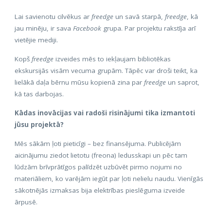
Lai savienotu cilvēkus ar
freedge
un savā starpā,
freedge
, kā
jau minēju, ir sava
Facebook
grupa. Par projektu rakstīja arī
vietējie mediji.
Kopš
freedge
izveides mēs to iekļaujam bibliotēkas
ekskursijās visām vecuma grupām. Tāpēc var droši teikt, ka
lielākā daļa bērnu mūsu kopienā zina par
freedge
un saprot,
kā tas darbojas.
Kādas inovācijas vai radoši risinājumi tika izmantoti
jūsu projektā?
Mēs sākām ļoti pieticīgi – bez finansējuma. Publicējām
aicinājumu ziedot lietotu (freona) ledusskapi un pēc tam
lūdzām brīvprātīgos palīdzēt uzbūvēt pirmo nojumi no
materiāliem, ko varējām iegūt par ļoti nelielu naudu. Vienīgās
sākotnējās izmaksas bija elektrības pieslēguma izveide
ārpusē.