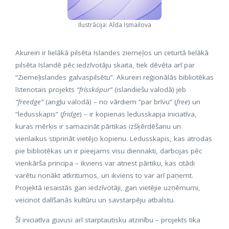
Ilustrācija: Aīda Ismailova
Akureiri ir lielākā pilsēta Islandes ziemeļos un ceturtā lielākā
pilsēta Islandē pēc iedzīvotāju skaita, tiek dēvēta arī par
“Ziemeļislandes galvaspilsētu”. Akureiri reģionālās bibliotēkas
īstenotais projekts
“frísskápur”
(islandiešu valodā) jeb
“freedge”
(angļu valodā) – no vārdiem “par brīvu” (
free
) un
“ledusskapis” (
fridge
) – ir kopienas ledusskapja iniciatīva,
kuras mērķis ir samazināt pārtikas izšķērdēšanu un
vienlaikus stiprināt vietējo kopienu. Ledusskapis, kas atrodas
pie bibliotēkas un ir pieejams visu diennakti, darbojas pēc
vienkārša principa – ikviens var atnest pārtiku, kas citādi
varētu nonākt atkritumos, un ikviens to var arī paņemt.
Projektā iesaistās gan iedzīvotāji, gan vietējie uzņēmumi,
veicinot dalīšanās kultūru un savstarpēju atbalstu.
Šī iniciatīva guvusi arī starptautisku atzinību – projekts tika