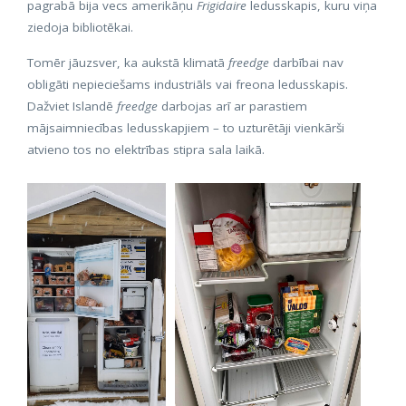
pagrabā bija vecs amerikāņu
Frigidaire
ledusskapis, kuru viņa
ziedoja bibliotēkai.
Tomēr jāuzsver, ka aukstā klimatā
freedge
darbībai nav
obligāti nepieciešams industriāls vai freona ledusskapis.
Dažviet Islandē
freedge
darbojas arī ar parastiem
mājsaimniecības ledusskapjiem – to uzturētāji vienkārši
atvieno tos no elektrības stipra sala laikā.