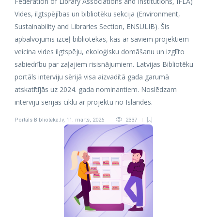
Federation of Library Associations and Institutions, IFLA)
Vides, ilgtspējības un bibliotēku sekcija (Environment,
Sustainability and Libraries Section, ENSULIB). Šis
apbalvojums izceļ bibliotēkas, kas ar saviem projektiem
veicina vides ilgtspēju, ekoloģisku domāšanu un izglīto
sabiedrību par zaļajiem risisnājumiem. Latvijas Bibliotēku
portāls interviju sērijā visa aizvadītā gada garumā
atskatītījās uz 2024. gada nominantiem. Noslēdzam
interviju sērijas ciklu ar projektu no Islandes.
Portāls Bibliotēka.lv
,
11. marts, 2026
2337