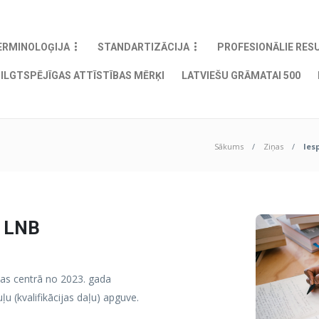
ERMINOLOĢIJA
STANDARTIZĀCIJA
PROFESIONĀLIE RES
ILGTSPĒJĪGAS ATTĪSTĪBAS MĒRĶI
LATVIEŠU GRĀMATAI 500
Sākums
Ziņas
Ies
u LNB
bas centrā no 2023. gada
 (kvalifikācijas daļu) apguve.