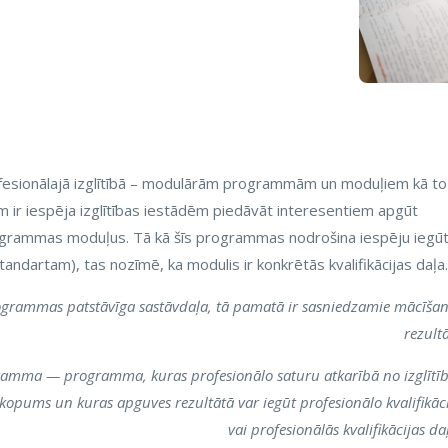
ofesionālajā izglītībā – modulārām programmām un moduļiem kā to
m ir iespēja izglītības iestādēm piedāvāt interesentiem apgūt
programmas moduļus. Tā kā šīs programmas nodrošina iespēju iegū
 standartam), tas nozīmē, ka modulis ir konkrētās kvalifikācijas daļa.
rogrammas patstāvīga sastāvdaļa, tā pamatā ir sasniedzamie mācīša
rezultā
gramma — programma, kuras profesionālo saturu atkarībā no izglītī
opums un kuras apguves rezultātā var iegūt profesionālo kvalifikāc
vai profesionālās kvalifikācijas da