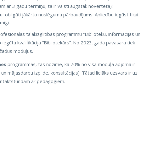
ām ar 3 gadu termiņu, tā ir valstī augstāk novērtēta);
u, obligāti jākārto noslēguma pārbaudījums. Apliecību iegūst tikai
mīgi.
rofesionālās tālākizglītības programmu “Bibliotēku, informācijas un
k iegūta kvalifikācija “Bibliotekārs”. No 2023. gada pavasara tiek
dažādus moduļus.
nes
programmas, tas nozīmē, ka 70% no visa moduļa apjoma ir
 un mājasdarbu izpilde, konsultācijas). Tātad lielāks uzsvars ir uz
ontaktstundām ar pedagogiem.