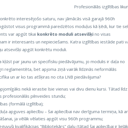
Profesionālās izglītības lik
 konkrēto interesējošo saturu, nav jāmācās visā garajā 960h
apgūstot visus programmā paredzētos moduļus kā ķēdi, kur tie se
sents var apgūt tikai
konkrēto moduli atsevišķi
no visas
m ir interesants un nepieciešams. Katra izglītības iestāde pati v
ju atsevišķi apgūt konkrētu moduli.
kļūst par jaunu un specifisku piedāvājumu, jo modulis ir daļa no
gri reglamentēta, bet apjoma ziņā vairāk līdzinās neformālās
cifika un ar ko tas atšķiras no cita LNB piedāvājuma?
apjomīgāks nekā ierastie īsie vienas vai divu dienu kursi. Tātad līdz
ts profesionālās pilnveides stundu;
bas (formālā izglītība);
ļa apguves apliecību – šai apliecībai nav derīguma termiņa, kā ar
āšanai, ja vēlāk vēlaties apgūt visu 960h programmu;
uvuši kvalifikācijas “Bibliotekārs” daļu (tātad šai apliecībai ir lielā