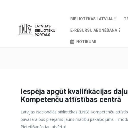
BIBLIOTĒKAS LATVIJĀ
T
E-RESURSU ABONĒŠANA
NOTIKUMI
Iespēja apgūt kvalifikācijas daļ
Kompetenču attīstības centrā
Latvijas Nacionālās bibliotēkas (LNB) Kompetenču attīstī
pavasara būs pieejams jauns mācību pakalpojums – moduļu
Pieteikšanās jau atvērta!