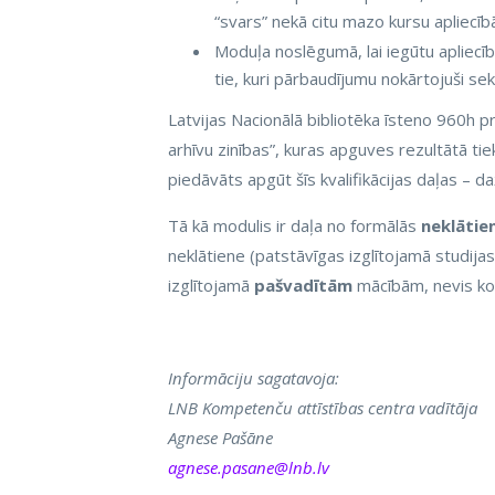
“svars” nekā citu mazo kursu apliecīb
Moduļa noslēgumā, lai iegūtu apliecīb
tie, kuri pārbaudījumu nokārtojuši sek
Latvijas Nacionālā bibliotēka īsteno 960h p
arhīvu zinības”, kuras apguves rezultātā tie
piedāvāts apgūt šīs kvalifikācijas daļas – 
Tā kā modulis ir daļa no formālās
neklātie
neklātiene (patstāvīgas izglītojamā studijas
izglītojamā
pašvadītām
mācībām, nevis k
Informāciju sagatavoja:
LNB Kompetenču attīstības centra vadītāja
Agnese Pašāne
agnese.pasane@lnb.lv