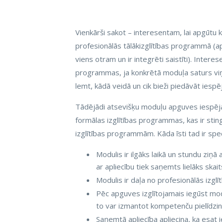
Vienkārši sakot – interesentam, lai apgūtu
profesionālās tālākizglītības programmā (
viens otram un ir integrēti saistīti). Intere
programmas, ja konkrētā moduļa saturs viņa
lemt, kādā veidā un cik bieži piedāvāt iespē
Tādējādi atsevišķu moduļu apguves iespēja 
formālas izglītības programmas, kas ir stin
izglītības programmām. Kāda īsti tad ir spe
Modulis ir ilgāks laikā un stundu ziņā 
ar apliecību tiek saņemts lielāks skai
Modulis ir daļa no profesionālās izglītī
Pēc apguves izglītojamais iegūst modu
to var izmantot kompetenču pielīdzin
Saņemtā apliecība apliecina, ka esat ieg