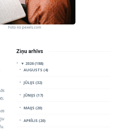
Foto no pexels.com
Ziņu arhīvs
▼
2026 (188)
t
AUGUSTS (4)
JŪLIJS (32)
nās
JŪNIJS (17)
ti.
MAIJS (20)
bas
iju
APRĪLIS (20)
ļu.