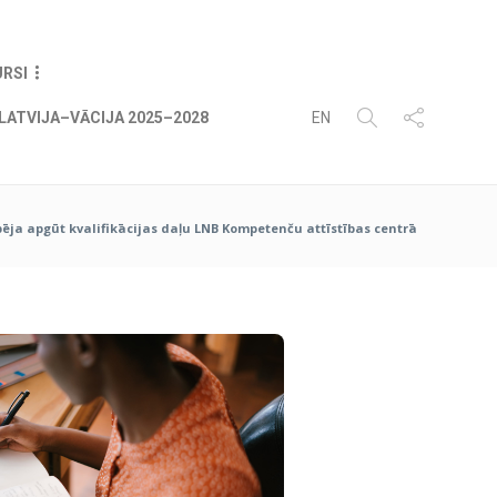
08
AUG
2026
URSI
LATVIJA–VĀCIJA 2025–2028
EN
pēja apgūt kvalifikācijas daļu LNB Kompetenču attīstības centrā