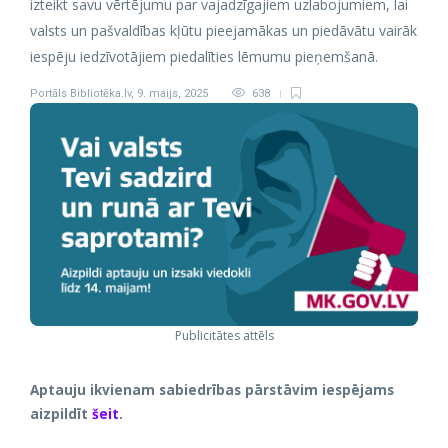
izteikt savu vērtējumu par vajadzīgajiem uzlabojumiem, lai
valsts un pašvaldības kļūtu pieejamākas un piedāvātu vairāk
iespēju iedzīvotājiem piedalīties lēmumu pieņemšanā.
Portāls Bibliotēka.lv
,
9. maijs, 2025
638
Publicitātes attēls
Aptauju ikvienam sabiedrības pārstāvim iespējams
aizpildīt
šeit
.