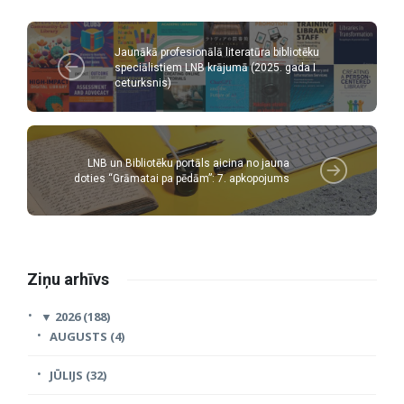
Jaunākā profesionālā literatūra bibliotēku
speciālistiem LNB krājumā (2025. gada I
ceturksnis)
LNB un Bibliotēku portāls aicina no jauna
doties “Grāmatai pa pēdām”: 7. apkopojums
Ziņu arhīvs
▼
2026 (188)
AUGUSTS (4)
JŪLIJS (32)