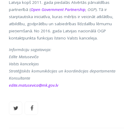
Latvija kopš 2011. gada piedalās Atvērtās pārvaldības
partnerībā (
Open Government Partnership
, OGP
). Tā ir
starptautiska iniciatīva, kuras mērķis ir veicināt atklātību,
atbildību, godprātību un sabiedrības līdzdalību lēmumu
pieņemšanā. No 2016. gada Latvijas nacionālā OGP
kontaktpunkta funkcijas īsteno Valsts kanceleja.
Informāciju sagatavoja:
Edīte Matuseviča
Valsts kancelejas
Stratēģiskās komunikācijas un koordinācijas departamenta
Konsultante
edite.matusevica@mk.gov.lv