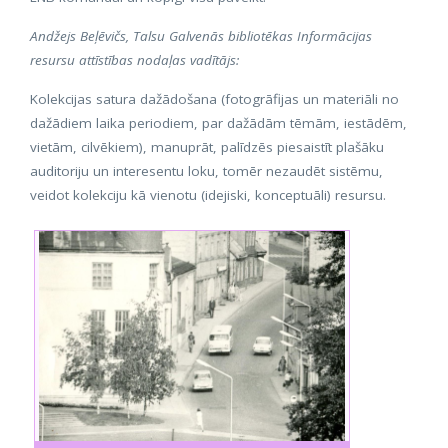
Andžejs Beļēvičs, Talsu Galvenās bibliotēkas Informācijas
resursu attīstības nodaļas vadītājs:
Kolekcijas satura dažādošana (fotogrāfijas un materiāli no
dažādiem laika periodiem, par dažādām tēmām, iestādēm,
vietām, cilvēkiem), manuprāt, palīdzēs piesaistīt plašāku
auditoriju un interesentu loku, tomēr nezaudēt sistēmu,
veidot kolekciju kā vienotu (idejiski, konceptuāli) resursu.