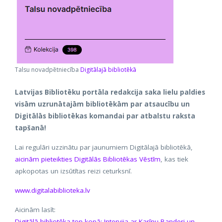
Talsu novadpētniecība
Digitālajā bibliotēkā
Latvijas Bibliotēku portāla redakcija saka lielu paldies
visām uzrunātajām bibliotēkām par atsaucību un
Digitālās bibliotēkas komandai par atbalstu raksta
tapšanā!
Lai regulāri uzzinātu par jaunumiem Digitālajā bibliotēkā,
aicinām pieteikties Digitālās Bibliotēkas Vēstīm
, kas tiek
apkopotas un izsūtītas reizi ceturksnī.
www.digitalabiblioteka.lv
Aicinām lasīt:
Digitālā bibliotēka top kopā: Intervija ar Karīnu Banderi un