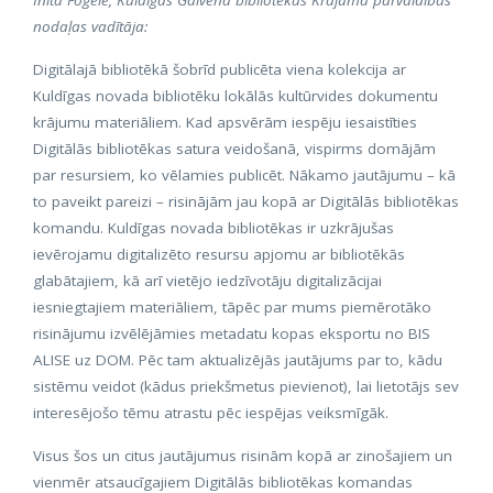
nodaļas vadītāja:
Digitālajā bibliotēkā šobrīd publicēta viena kolekcija ar
Kuldīgas novada bibliotēku lokālās kultūrvides dokumentu
krājumu materiāliem. Kad apsvērām iespēju iesaistīties
Digitālās bibliotēkas satura veidošanā, vispirms domājām
par resursiem, ko vēlamies publicēt. Nākamo jautājumu – kā
to paveikt pareizi – risinājām jau kopā ar Digitālās bibliotēkas
komandu. Kuldīgas novada bibliotēkas ir uzkrājušas
ievērojamu digitalizēto resursu apjomu ar bibliotēkās
glabātajiem, kā arī vietējo iedzīvotāju digitalizācijai
iesniegtajiem materiāliem, tāpēc par mums piemērotāko
risinājumu izvēlējāmies metadatu kopas eksportu no BIS
ALISE uz DOM. Pēc tam aktualizējās jautājums par to, kādu
sistēmu veidot (kādus priekšmetus pievienot), lai lietotājs sev
interesējošo tēmu atrastu pēc iespējas veiksmīgāk.
Visus šos un citus jautājumus risinām kopā ar zinošajiem un
vienmēr atsaucīgajiem Digitālās bibliotēkas komandas