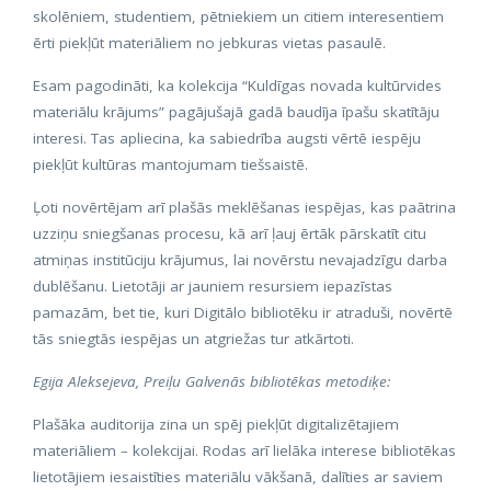
skolēniem, studentiem, pētniekiem un citiem interesentiem
ērti piekļūt materiāliem no jebkuras vietas pasaulē.
Esam pagodināti, ka kolekcija “Kuldīgas novada kultūrvides
materiālu krājums” pagājušajā gadā baudīja īpašu skatītāju
interesi. Tas apliecina, ka sabiedrība augsti vērtē iespēju
piekļūt kultūras mantojumam tiešsaistē.
Ļoti novērtējam arī plašās meklēšanas iespējas, kas paātrina
uzziņu sniegšanas procesu, kā arī ļauj ērtāk pārskatīt citu
atmiņas institūciju krājumus, lai novērstu nevajadzīgu darba
dublēšanu. Lietotāji ar jauniem resursiem iepazīstas
pamazām, bet tie, kuri Digitālo bibliotēku ir atraduši, novērtē
tās sniegtās iespējas un atgriežas tur atkārtoti.
Egija Aleksejeva, Preiļu Galvenās bibliotēkas metodiķe:
Plašāka auditorija zina un spēj piekļūt digitalizētajiem
materiāliem – kolekcijai. Rodas arī lielāka interese bibliotēkas
lietotājiem iesaistīties materiālu vākšanā, dalīties ar saviem