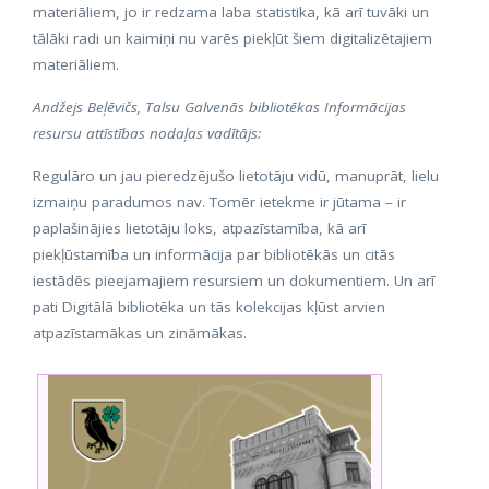
materiāliem, jo ir redzama laba statistika, kā arī tuvāki un
tālāki radi un kaimiņi nu varēs piekļūt šiem digitalizētajiem
materiāliem.
Andžejs Beļēvičs, Talsu Galvenās bibliotēkas Informācijas
resursu attīstības nodaļas vadītājs:
Regulāro un jau pieredzējušo lietotāju vidū, manuprāt, lielu
izmaiņu paradumos nav. Tomēr ietekme ir jūtama – ir
paplašinājies lietotāju loks, atpazīstamība, kā arī
piekļūstamība un informācija par bibliotēkās un citās
iestādēs pieejamajiem resursiem un dokumentiem. Un arī
pati Digitālā bibliotēka un tās kolekcijas kļūst arvien
atpazīstamākas un zināmākas.