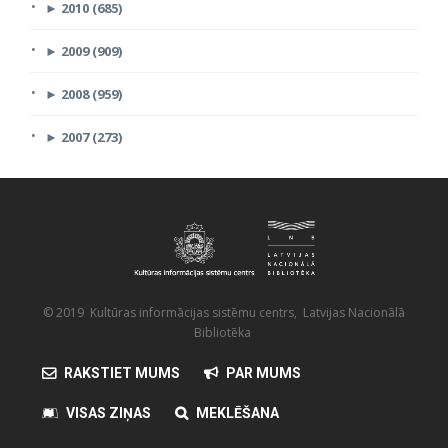
►
2010 (685)
►
2009 (909)
►
2008 (959)
►
2007 (273)
© 2019 Kultūras informācijas sistēmu centrs, Latvijas Nacionālā
Bibliotēka
RAKSTIET MUMS
PAR MUMS
VISAS ZIŅAS
MEKLĒŠANA