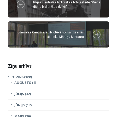
Rīgas Centrālās bibliotēkas fotoizstāde “Viena
diena bibliotēkas dzīvē”
Jūrmalas Centrālajā bibliotēkā notika tikšanās
ar pētnieku Mārtiņu Mintauru
Ziņu arhīvs
▼
2026 (188)
AUGUSTS (4)
JŪLIJS (32)
JŪNIJS (17)
MAIJS (20)