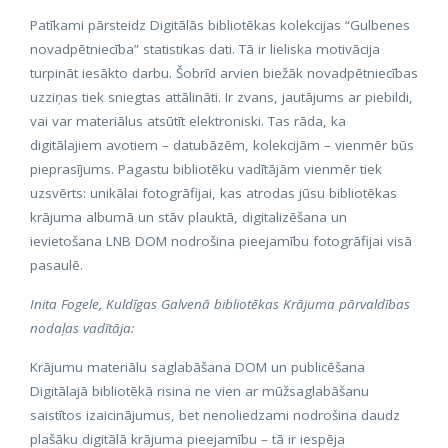
Patīkami pārsteidz Digitālās bibliotēkas kolekcijas “Gulbenes
novadpētniecība” statistikas dati. Tā ir lieliska motivācija
turpināt iesākto darbu. Šobrīd arvien biežāk novadpētniecības
uzziņas tiek sniegtas attālināti. Ir zvans, jautājums ar piebildi,
vai var materiālus atsūtīt elektroniski. Tas rāda, ka
digitālajiem avotiem – datubāzēm, kolekcijām – vienmēr būs
pieprasījums. Pagastu bibliotēku vadītājām vienmēr tiek
uzsvērts: unikālai fotogrāfijai, kas atrodas jūsu bibliotēkas
krājuma albumā un stāv plauktā, digitalizēšana un
ievietošana LNB DOM nodrošina pieejamību fotogrāfijai visā
pasaulē.
Inita Fogele, Kuldīgas Galvenā bibliotēkas Krājuma pārvaldības
nodaļas vadītāja:
Krājumu materiālu saglabāšana DOM un publicēšana
Digitālajā bibliotēkā risina ne vien ar mūžsaglabāšanu
saistītos izaicinājumus, bet nenoliedzami nodrošina daudz
plašāku digitālā krājuma pieejamību – tā ir iespēja