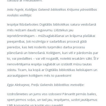
saistībā ar metadatiem.
Inita Fogele, Kuldīgas Galvenā bibliotēkas Krājuma pārvaldības
nodaļas vadītāja:
Iespējai līdzdarboties Digitālās bibliotēkas satura veidošanā
mēs redzam daudz ieguvumu. Līdztekus jau
iepriekšminētajam – mūžsaglabāšanai un krājuma plašākai
pieejamībai, ļoti nozīmīga ir sadarbības procesā gūtā
pieredze, kas lieti noderēs turpmāko darba procesu
plānošanā un īstenošanā. Kolēģiem, kuri vēl ir pārdomās par
to, vai piedalīties – vai vēl nogaidīt, noteikti iesakām sākt. Šī ir
nenovērtējama iespēja saglabāt un izstāstīt mūsu tautas
stāstu. Ticam, ka kopā ar Digitālās bibliotēkas lieliskajiem un
aizrautīgajiem kolēģiem mēs to paveiksim!
Egija Aleksejeva, Preiļu Galvenās bibliotēkas metodiķe:
Uzdrošinieties un jums viss izdosies! Pārvarēt pirmās bailes,
spert pirmos soļus, un tad jau, iespējams, uzdot jautājumus
LNB komandai un kopīgi visu paveikt!