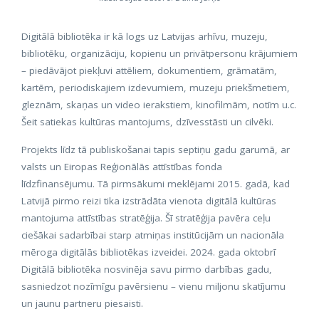
Digitālā bibliotēka ir kā logs uz Latvijas arhīvu, muzeju,
bibliotēku, organizāciju, kopienu un privātpersonu krājumiem
– piedāvājot piekļuvi attēliem, dokumentiem, grāmatām,
kartēm, periodiskajiem izdevumiem, muzeju priekšmetiem,
gleznām, skaņas un video ierakstiem, kinofilmām, notīm u.c.
Šeit satiekas kultūras mantojums, dzīvesstāsti un cilvēki.
Projekts līdz tā publiskošanai tapis septiņu gadu garumā, ar
valsts un Eiropas Reģionālās attīstības fonda
līdzfinansējumu. Tā pirmsākumi meklējami 2015. gadā, kad
Latvijā pirmo reizi tika izstrādāta vienota digitālā kultūras
mantojuma attīstības stratēģija. Šī stratēģija pavēra ceļu
ciešākai sadarbībai starp atmiņas institūcijām un nacionāla
mēroga digitālās bibliotēkas izveidei. 2024. gada oktobrī
Digitālā bibliotēka nosvinēja savu pirmo darbības gadu,
sasniedzot nozīmīgu pavērsienu – vienu miljonu skatījumu
un jaunu partneru piesaisti.