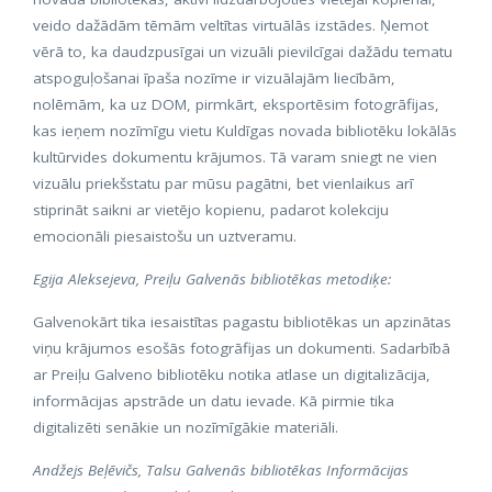
veido dažādām tēmām veltītas virtuālās izstādes. Ņemot
vērā to, ka daudzpusīgai un vizuāli pievilcīgai dažādu tematu
atspoguļošanai īpaša nozīme ir vizuālajām liecībām,
nolēmām, ka uz DOM, pirmkārt, eksportēsim fotogrāfijas,
kas ieņem nozīmīgu vietu Kuldīgas novada bibliotēku lokālās
kultūrvides dokumentu krājumos. Tā varam sniegt ne vien
vizuālu priekšstatu par mūsu pagātni, bet vienlaikus arī
stiprināt saikni ar vietējo kopienu, padarot kolekciju
emocionāli piesaistošu un uztveramu.
Egija Aleksejeva, Preiļu Galvenās bibliotēkas metodiķe:
Galvenokārt tika iesaistītas pagastu bibliotēkas un apzinātas
viņu krājumos esošās fotogrāfijas un dokumenti. Sadarbībā
ar Preiļu Galveno bibliotēku notika atlase un digitalizācija,
informācijas apstrāde un datu ievade. Kā pirmie tika
digitalizēti senākie un nozīmīgākie materiāli.
Andžejs Beļēvičs, Talsu Galvenās bibliotēkas Informācijas