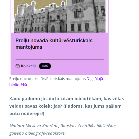
Preiļu novada kultūrvēsturiskais mantojums
Digitālajā
bibliotēkā
Kādu padomu jūs dotu citām bibliotēkām, kas vēlas
veidot savas kolekcijas? (Padoms, kas jums pašiem
būtu noderējis!)
Madara Maslova-Konrāde, Bauskas Centrālās bibliotēkas
galvenā bibliogrāfe-redaktore: