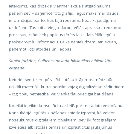
Ieteikums, kas drīzāk ir vienmēr aktuāls atgādinājums
pašiem sev – saņemot fotogrāfiju, iegūt maksimāli daudz
informācijas par to, kas tajā redzams. Neatlikt jautājumu
uzdošanu! Tas ļoti atvieglo darbu, vēlāk aprakstot redzamos
procesus, citādi tiek papildus tērēts laiks, lai vēlāk iegūtu
paskaidrojošu informāciju. Laiks nepielūdzami ātri skrien,
paņemot līdzi atbildes un liecības.
Sanita Jurkāne, Gulbenes novada bibliotēkas bibliotekāre-
eksperte:
Neturiet sveci zem pūra! Bibliotēku krājumos mēdz būt
unikāli materiāli, kurus noteikti vajag digitalizēt un rādīt citiem
– izglītībai, pētniecībai vai vienkāršai priecīgai baudīšanai.
Noteikti ieteiktu konsultāciju ar LNB par metadatu veidošanu.
Konsultācijā iegūtās zināšanas sniedz izpratni, kā veidot
nosaukumus digitālajiem objektiem, sevišķi fotogrāfijām,
izvēlēties atbilstošas tēmas un izprast citus jautājumus