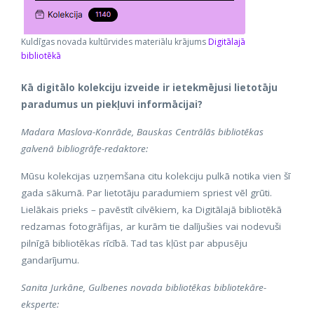
Kuldīgas novada kultūrvides materiālu krājums
Digitālajā
bibliotēkā
Kā digitālo kolekciju izveide ir ietekmējusi lietotāju
paradumus un piekļuvi informācijai?
Madara Maslova-Konrāde, Bauskas Centrālās bibliotēkas
galvenā bibliogrāfe-redaktore:
Mūsu kolekcijas uzņemšana citu kolekciju pulkā notika vien šī
gada sākumā. Par lietotāju paradumiem spriest vēl grūti.
Lielākais prieks – pavēstīt cilvēkiem, ka Digitālajā bibliotēkā
redzamas fotogrāfijas, ar kurām tie dalījušies vai nodevuši
pilnīgā bibliotēkas rīcībā. Tad tas kļūst par abpusēju
gandarījumu.
Sanita Jurkāne, Gulbenes novada bibliotēkas bibliotekāre-
eksperte: