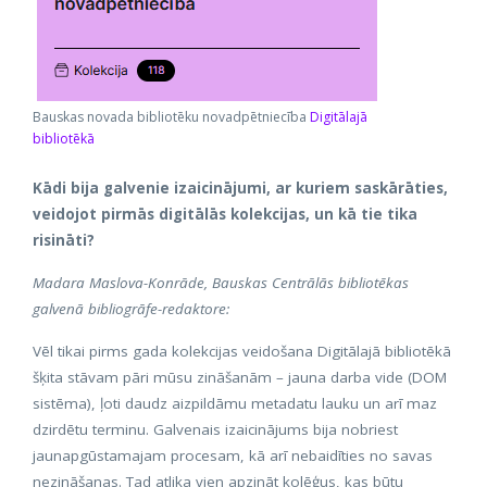
Bauskas novada bibliotēku novadpētniecība
Digitālajā
bibliotēkā
Kādi bija galvenie izaicinājumi, ar kuriem saskārāties,
veidojot pirmās digitālās kolekcijas, un kā tie tika
risināti?
Madara Maslova-Konrāde, Bauskas Centrālās bibliotēkas
galvenā bibliogrāfe-redaktore:
Vēl tikai pirms gada kolekcijas veidošana Digitālajā bibliotēkā
šķita stāvam pāri mūsu zināšanām – jauna darba vide (DOM
sistēma), ļoti daudz aizpildāmu metadatu lauku un arī maz
dzirdētu terminu. Galvenais izaicinājums bija nobriest
jaunapgūstamajam procesam, kā arī nebaidīties no savas
nezināšanas. Tad atlika vien apzināt kolēģus, kas būtu