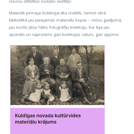
resursu attīstības nodaļas vadītājs:
Materiāli pirmajai kolekcijai tika izvēlēti, ņemot vērā
bibliotēkā jau pieejamās materiālu kopas – mūsu gadījumā,
jau esošo Jāņa Tāles fotogrāfiju kolekciju, kur bija jau
apzināts un saprotams gan kolekcijas saturs, gan apjoms.