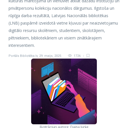
kultūras mantojumā un vienuviet atklāt dažādu institūciju un
privātpersonu kolekciju nacionālos dārgumus. Ilgstoša un
rūpīga darba rezultātā, Latvijas Nacionālās bibliotēkas
(LNB) paspārnē izveidotā vietne kļuvusi par neaizvietojamu
digitālo resursu skolēniem, studentiem, skolotājiem,
pētniekiem, bibliotekāriem un visiem zinātkārajiem
interesentiem.
Portāls Bibliotēka.lv
,
29. maijs, 2025
1726
Ilustrācijas autore: Daina Jurķe