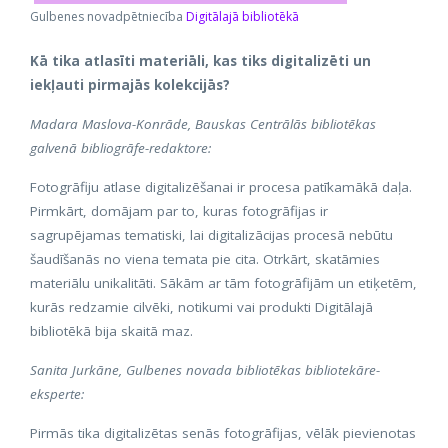
Gulbenes novadpētniecība
Digitālajā bibliotēkā
Kā tika atlasīti materiāli, kas tiks digitalizēti un
iekļauti pirmajās kolekcijās?
Madara Maslova-Konrāde, Bauskas Centrālās bibliotēkas
galvenā bibliogrāfe-redaktore:
Fotogrāfiju atlase digitalizēšanai ir procesa patīkamākā daļa.
Pirmkārt, domājam par to, kuras fotogrāfijas ir
sagrupējamas tematiski, lai digitalizācijas procesā nebūtu
šaudīšanās no viena temata pie cita. Otrkārt, skatāmies
materiālu unikalitāti. Sākām ar tām fotogrāfijām un etiķetēm,
kurās redzamie cilvēki, notikumi vai produkti Digitālajā
bibliotēkā bija skaitā maz.
Sanita Jurkāne, Gulbenes novada bibliotēkas bibliotekāre-
eksperte:
Pirmās tika digitalizētas senās fotogrāfijas, vēlāk pievienotas