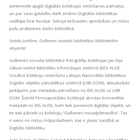
ieinteresēti apgūt digitālās kolekcijas veidošanas pamatus,
un par savu gatavību darīt zināmu Digitālās bibliotēkas
vadītājai Evai Ausējai. Sekoja tiešsaistes apmācības un mūsu
pašu praktiskais darbs bibliotēkā.
Sanita Jurkāne, Gulbenes novada bibliotēkas bibliotekāre-
eksperte:
Gulbenes novada bibliotēka fotogrāfiju kolekcijas jau bija
sākusi veidot bibliotēku informācijas sistēmā (BIS) ALISE.
Uzsākot kolekciju veidošanu Latvijas Nacionālās bibliotēkas
Digitālo objektu pārvaldības sistēmā (LNB DOM), aktualizējās
jautājums par metadatu pārcelšanu no BIS ALISE uz LNB
DOM. Šobrīd Pirmsapstrādes kolekcijā atrodas konvertētie
metadati no BIS ALISE, kam tiek pievienoti digitālie objekti, un
tie tiek pārcelti uz kolekciju “Gulbenes novadpētniecība”. Tas
ir viens no mūsu mājasdarbiem, kas ir jāveic saistībā ar
Digitālo bibliotēku.
Inita Fogele, Kuldīgas Galvenā bibliotēkas Krājuma pārvaldības