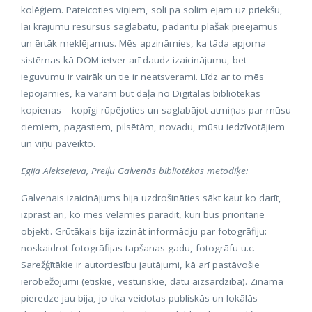
kolēģiem. Pateicoties viņiem, soli pa solim ejam uz priekšu,
lai krājumu resursus saglabātu, padarītu plašāk pieejamus
un ērtāk meklējamus. Mēs apzināmies, ka tāda apjoma
sistēmas kā DOM ietver arī daudz izaicinājumu, bet
ieguvumu ir vairāk un tie ir neatsverami. Līdz ar to mēs
lepojamies, ka varam būt daļa no Digitālās bibliotēkas
kopienas – kopīgi rūpējoties un saglabājot atmiņas par mūsu
ciemiem, pagastiem, pilsētām, novadu, mūsu iedzīvotājiem
un viņu paveikto.
Egija Aleksejeva, Preiļu Galvenās bibliotēkas metodiķe:
Galvenais izaicinājums bija uzdrošināties sākt kaut ko darīt,
izprast arī, ko mēs vēlamies parādīt, kuri būs prioritārie
objekti. Grūtākais bija izzināt informāciju par fotogrāfiju:
noskaidrot fotogrāfijas tapšanas gadu, fotogrāfu u.c.
Sarežģītākie ir autortiesību jautājumi, kā arī pastāvošie
ierobežojumi (ētiskie, vēsturiskie, datu aizsardzība). Zināma
pieredze jau bija, jo tika veidotas publiskās un lokālās