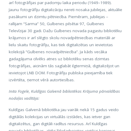
arī fotogrāfijas par padomju laika periodu (1949–1989).
Jaunu fotogrāfiju digitalizāciju nereti nosaka jubilejas, aktuālie
pasākumi un dzimtu pētniecība. Piemēram, jubilejas –
rallijam “Sarma” 50, Gulbenes pilsētai 97, Gulbenes
Televīzijai 30 gadi. Dažu Gulbenes novada pagastu bibliotēku
krājumos ir arī slēgto skolu novadpētniecības materiāli ar
lielu skaitu fotogrāfiju, kas tiek digitalizētas un ievietotas
kolekcijā “Gulbenes novadpētniecība”. Ja kāds vecāka
gadagājuma cilvēks atnes uz bibliotēku senas dzimtas
fotogrāfijas, aicinām tās saglabāt ilgtermiņā, digitalizējot un
ievietojot LNB DOM. Fotogrāfiju publiska pieejamība tiek
izvērtēta, ņemot vērā autortiesības.
Inita Fogele, Kuldīgas Galvenā bibliotēkas Krājuma pārvaldības
nodaļas vadītāja:
Kuldīgas Galvenā bibliotēka jau vairāk nekā 15 gadus veido
digitālās kolekcijas un virtuālās izstādes, kas ietver gan
digitalizētus, gan digitāli radītus resursus. Arī Kuldīgas
novada bibliotēkas, aktīvi līdzdarbojoties vietējai kopienai,