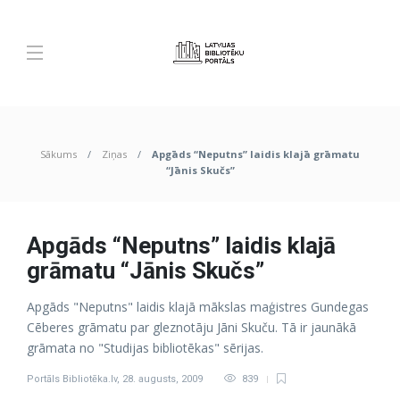
Sākums
Ziņas
Apgāds “Neputns” laidis klajā grāmatu
“Jānis Skučs”
Apgāds “Neputns” laidis klajā
grāmatu “Jānis Skučs”
Apgāds "Neputns" laidis klajā mākslas maģistres Gundegas
Cēberes grāmatu par gleznotāju Jāni Skuču. Tā ir jaunākā
grāmata no "Studijas bibliotēkas" sērijas.
Portāls Bibliotēka.lv
,
28. augusts, 2009
839