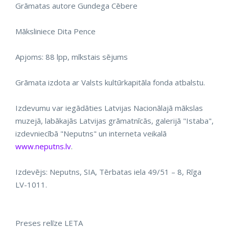
Grāmatas autore Gundega Cēbere
Māksliniece Dita Pence
Apjoms: 88 lpp, mīkstais sējums
Grāmata izdota ar Valsts kultūrkapitāla fonda atbalstu.
Izdevumu var iegādāties Latvijas Nacionālajā mākslas
muzejā, labākajās Latvijas grāmatnīcās, galerijā "Istaba",
izdevniecībā "Neputns" un interneta veikalā
www.neputns.lv
.
Izdevējs: Neputns, SIA, Tērbatas iela 49/51 – 8, Rīga
LV-1011.
Preses relīze LETA