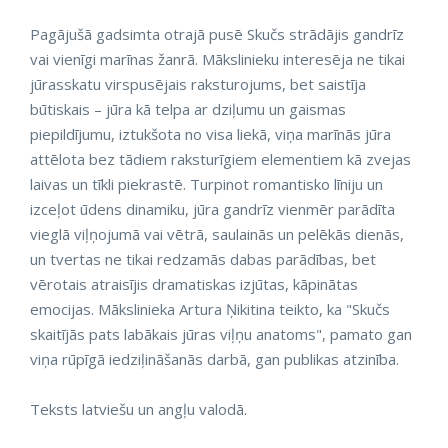
Pagājušā gadsimta otrajā pusē Skučs strādājis gandrīz
vai vienīgi marīnas žanrā. Mākslinieku interesēja ne tikai
jūrasskatu virspusējais raksturojums, bet saistīja
būtiskais – jūra kā telpa ar dziļumu un gaismas
piepildījumu, iztukšota no visa liekā, viņa marīnās jūra
attēlota bez tādiem raksturīgiem elementiem kā zvejas
laivas un tīkli piekrastē. Turpinot romantisko līniju un
izceļot ūdens dinamiku, jūra gandrīz vienmēr parādīta
vieglā viļņojumā vai vētrā, saulainās un pelēkās dienās,
un tvertas ne tikai redzamās dabas parādības, bet
vērotais atraisījis dramatiskas izjūtas, kāpinātas
emocijas. Mākslinieka Artura Ņikitina teikto, ka "Skučs
skaitījās pats labākais jūras viļņu anatoms", pamato gan
viņa rūpīgā iedziļināšanās darbā, gan publikas atzinība.
Teksts latviešu un angļu valodā.