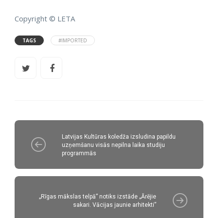
Copyright © LETA
TAGS
#IMPORTED
Latvijas Kultūras koledža izsludina papildu
uzņemšanu visās nepilna laika studiju
programmās
„Rīgas mākslas telpā” notiks izstāde „Ārējie
sakari. Vācijas jaunie arhitekti”