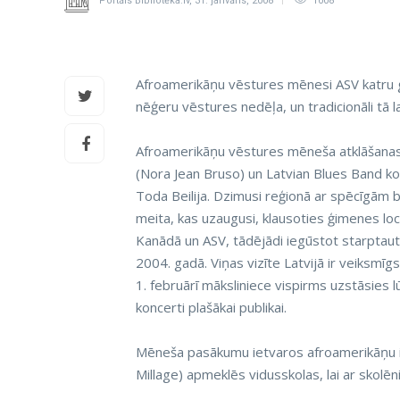
Portāls Bibliotēka.lv
,
31. janvāris, 2008
1008
Afroamerikāņu vēstures mēnesi ASV katru g
nēģeru vēstures nedēļa, un tradicionāli tā 
Afroamerikāņu vēstures mēneša atklāšanas
(Nora Jean Bruso) un Latvian Blues Band ko
Toda Beilija. Dzimusi reģionā ar spēcīgām bl
meita, kas uzaugusi, klausoties ģimenes loce
Kanādā un ASV, tādējādi iegūstot starptauti
2004. gadā. Viņas vizīte Latvijā ir veiksmīg
1. februārī māksliniece vispirms uzstāsies l
koncerti plašākai publikai.
Mēneša pasākumu ietvaros afroamerikāņu iz
Millage) apmeklēs vidusskolas, lai ar skolē