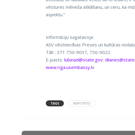
vēstures mēneša atklāšanu, un ceru, ka mū
aspektu."
Informāciju sagatavoja:
ASV vēstniecības Preses un kultūras nodaļ
Tālr.: 371 750-9037, 750-9022
E-pasts:
lubinad@state.gov
;
dilanes@state
www.riga.usembassy.lv
TAGS
#IMPORTED