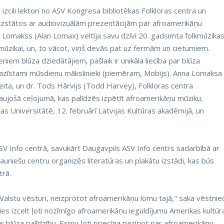
 izcili lektori no ASV Kongresa bibliotēkas Folkloras centra un
un uzstātos ar audiovizuālām prezentācijām par afroamerikāņu
s Lomakss (Alan Lomax) veltīja savu dzīvi 20. gadsimta folkmūzika
mūzikai, un, to vācot, viņš devās pat uz fermām un cietumiem.
veniem blūza dziedātājiem, pašlaik ir unikāla liecība par blūza
pazīstami mūsdienu mākslinieki (piemēram, Mobijs). Anna Lomaksa
a, un dr. Tods Hārvijs (Todd Harvey), Folkloras centra
zraujošā ceļojumā, kas palīdzēs izpētīt afroamerikāņu mūziku.
ijas Universitātē, 12. februārī Latvijas Kultūras akadēmijā, un
SV Info centrā, savukārt Daugavpils ASV Info centrs sadarbībā ar
uniešu centru organizēs literatūras un plakātu izstādi, kas būs
trā.
alstu vēsturi, neizprotot afroamerikāņu lomu tajā," saka vēstnie
ies izcelt ļoti nozīmīgo afroamerikāņu ieguldījumu Amerikas kultūr
ir ar blūza palīdzību. Esmu ļoti priecīga paziņot par afroamerikāņu