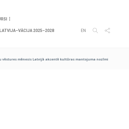
09
AUG
2026
URSI
LATVIJA–VĀCIJA 2025–2028
EN
 vēstures mēnesis Latvijā akcentē kultūras mantojuma nozīmi