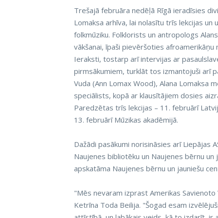
Trešajā februāra nedēļā Rīgā ieradīsies divi
Lomaksa arhīva, lai nolasītu trīs lekcijas 
folkmūziku. Folklorists un antropologs Alan
vākšanai, īpaši pievēršoties afroamerikāņu 
Ieraksti, tostarp arī intervijas ar pasaulsla
pirmsākumiem, turklāt tos izmantojuši arī 
Vuda (Ann Lomax Wood), Alana Lomaksa meit
speciālists, kopā ar klausītājiem dosies ai
Paredzētas trīs lekcijas – 11. februārī Latv
13. februārī Mūzikas akadēmijā.
Dažādi pasākumi norisināsies arī Liepājas A
Naujenes bibliotēku un Naujenes bērnu un ja
apskatāma Naujenes bērnu un jauniešu cen
"Mēs nevaram izprast Amerikas Savienoto V
Ketrīna Toda Beilija. "Šogad esam izvēlējuš
attīstībā, un labākais veids, kā to izdarīt, 