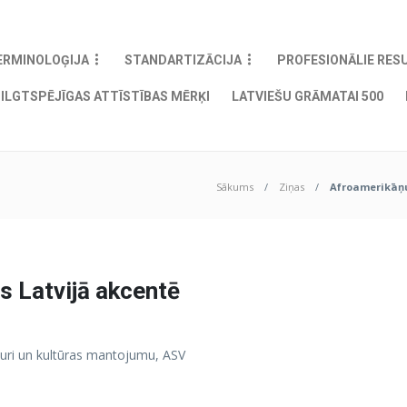
ERMINOLOĢIJA
STANDARTIZĀCIJA
PROFESIONĀLIE RES
ILGTSPĒJĪGAS ATTĪSTĪBAS MĒRĶI
LATVIEŠU GRĀMATAI 500
Sākums
Ziņas
Afroamerikāņu
 Latvijā akcentē
sturi un kultūras mantojumu, ASV