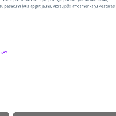
su pasākumi ļaus apgūt jaunu, aizraujošo afroamerikāņu vēstures
a
.gov