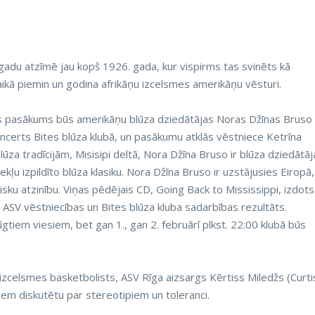
adu atzīmē jau kopš 1926. gada, kur vispirms tas svinēts kā
laikā piemin un godina afrikāņu izcelsmes amerikāņu vēsturi.
 pasākums būs amerikāņu blūza dziedātājas Noras Džīnas Bruso
ncerts Bites blūza klubā, un pasākumu atklās vēstniece Ketrīna
ūza tradīcijām, Misisipi deltā, Nora Džīna Bruso ir blūza dziedātāj
kļu izpildīto blūza klasiku. Nora Džīna Bruso ir uzstājusies Eiropā,
sku atzinību. Viņas pēdējais CD, Going Back to Mississippi, izdots
s ASV vēstniecības un Bites blūza kluba sadarbības rezultāts.
ūgtiem viesiem, bet gan 1., gan 2. februārī plkst. 22:00 klubā būs
celsmes basketbolists, ASV Rīga aizsargs Kērtiss Miledžs (Curti
niem diskutētu par stereotipiem un toleranci.