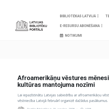
BIBLIOTĒKAS LATVIJĀ
T
E-RESURSU ABONĒŠANA
NOTIKUMI
Afroamerikāņu vēstures mēnesis
kultūras mantojuma nozīmi
Lai iepazīstinātu Latvijas sabiedrību ar afroamerikāņu vē
vēstniecība Latvijā februārī organizē dažādus pasākumus.