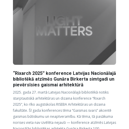
“Rixarch 2025” konference Latvijas Nacionālajā
bibliotēkā atzīmēs Gunāra Birkerta simtgadi un
pievērsīsies gaismai arhitektūrā
2025. gada 27. martā Latvijas Nacionālajā bibliotēkā notiks
starptautiskā arhitektūras un dizaina konference “Rixarch
2025”, ko rīko augstskolas RISEBA Arhitektūras un dizaina
fakultāte. Šī gada konferences tēma “Gaismas svars” akcentē
gaismas būtiskumu un neaptveramību. Kā tēma, tā pasākuma
norises vieta nav izvēlēta nejauši — konference atzīmēs Latvijas
Nacionālās bibliotēkas arhitekta Gunāra Birkerta 100.