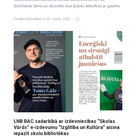
dzimšanas dienu un akcentēs viņa īpašās attiecības ar gaismu.
Portāls Bibliotēka.lv
,
25. marts, 2025
LNB BAC sadarbībā ar izdevniecības “Skolas
Vārds” e-izdevumu “Izglītība un Kultūra” aicina
iepazīt skolu bibliotēkas