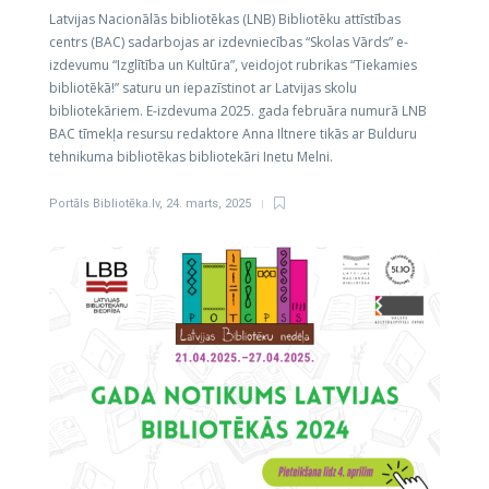
Latvijas Nacionālās bibliotēkas (LNB) Bibliotēku attīstības
centrs (BAC) sadarbojas ar izdevniecības “Skolas Vārds” e-
izdevumu “Izglītība un Kultūra”, veidojot rubrikas “Tiekamies
bibliotēkā!” saturu un iepazīstinot ar Latvijas skolu
bibliotekāriem. E-izdevuma 2025. gada februāra numurā LNB
BAC tīmekļa resursu redaktore Anna Iltnere tikās ar Bulduru
tehnikuma bibliotēkas bibliotekāri Inetu Melni.
Portāls Bibliotēka.lv
,
24. marts, 2025