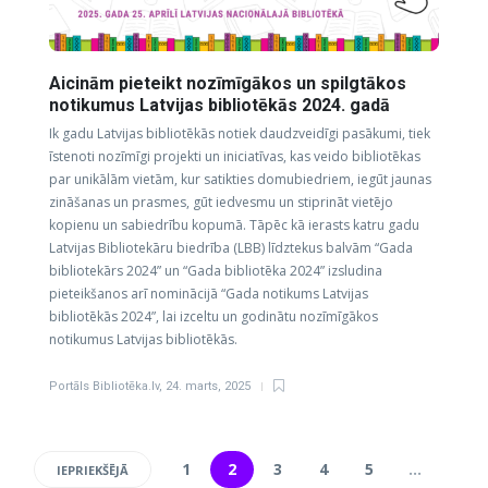
Aicinām pieteikt nozīmīgākos un spilgtākos
notikumus Latvijas bibliotēkās 2024. gadā
Ik gadu Latvijas bibliotēkās notiek daudzveidīgi pasākumi, tiek
īstenoti nozīmīgi projekti un iniciatīvas, kas veido bibliotēkas
par unikālām vietām, kur satikties domubiedriem, iegūt jaunas
zināšanas un prasmes, gūt iedvesmu un stiprināt vietējo
kopienu un sabiedrību kopumā. Tāpēc kā ierasts katru gadu
Latvijas Bibliotekāru biedrība (LBB) līdztekus balvām “Gada
bibliotekārs 2024” un “Gada bibliotēka 2024” izsludina
pieteikšanos arī nominācijā “Gada notikums Latvijas
bibliotēkās 2024”, lai izceltu un godinātu nozīmīgākos
notikumus Latvijas bibliotēkās.
Portāls Bibliotēka.lv
,
24. marts, 2025
1
2
3
4
5
…
IEPRIEKŠĒJĀ