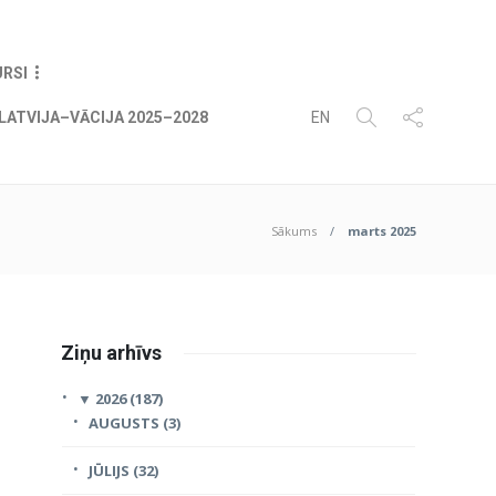
06
AUG
2026
URSI
LATVIJA–VĀCIJA 2025–2028
EN
Sākums
marts 2025
Ziņu arhīvs
▼
2026 (187)
AUGUSTS (3)
JŪLIJS (32)