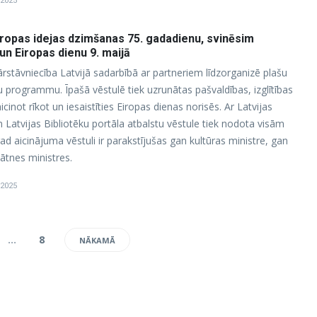
 2025
iropas idejas dzimšanas 75. gadadienu, svinēsim
un Eiropas dienu 9. maijā
ārstāvniecība Latvijā sadarbībā ar partneriem līdzorganizē plašu
programmu. Īpašā vēstulē tiek uzrunātas pašvaldības, izglītības
icinot rīkot un iesaistīties Eiropas dienas norisēs. Ar Latvijas
 Latvijas Bibliotēku portāla atbalstu vēstule tiek nodota visām
ad aicinājuma vēstuli ir parakstījušas gan kultūras ministre, gan
inātnes ministres.
 2025
…
8
NĀKAMĀ