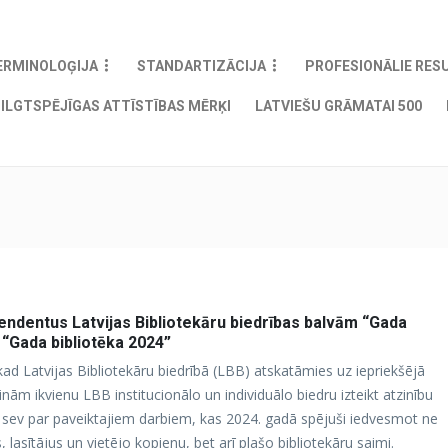
ERMINOLOĢIJA
STANDARTIZĀCIJA
PROFESIONĀLIE RES
ILGTSPĒJĪGAS ATTĪSTĪBAS MĒRĶI
LATVIEŠU GRĀMATAI 500
tendentus Latvijas Bibliotekāru biedrības balvām “Gada
 “Gada bibliotēka 2024”
, kad Latvijas Bibliotekāru biedrībā (LBB) atskatāmies uz iepriekšējā
nām ikvienu LBB institucionālo un individuālo biedru izteikt atzinību
 sev par paveiktajiem darbiem, kas 2024. gadā spējuši iedvesmot ne
us, lasītājus un vietējo kopienu, bet arī plašo bibliotekāru saimi.