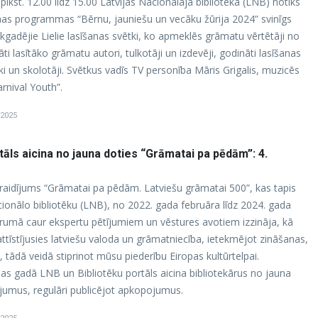
lkst. 12.00 līdz 15.00 Latvijas Nacionālajā bibliotēkā (LNB) notiks
nas programmas “Bērnu, jauniešu un vecāku žūrija 2024” svinīgs
adējie Lielie lasīšanas svētki, ko apmeklēs grāmatu vērtētāji no
āti lasītāko grāmatu autori, tulkotāji un izdevēji, godināti lasīšanas
ki un skolotāji. Svētkus vadīs TV personība Māris Grigalis, muzicēs
rnival Youth”.
 2025
tāls aicina no jauna doties “Grāmatai pa pēdām”: 4.
 raidījums “Grāmatai pa pēdām. Latviešu grāmatai 500”, kas tapis
cionālo bibliotēku (LNB), no 2022. gada februāra līdz 2024. gada
rumā caur ekspertu pētījumiem un vēstures avotiem izzināja, kā
tīstījusies latviešu valoda un grāmatniecība, ietekmējot zināšanas,
, tādā veidā stiprinot mūsu piederību Eiropas kultūrtelpai.
as gadā LNB un Bibliotēku portāls aicina bibliotekārus no jauna
dījumus, regulāri publicējot apkopojumus.