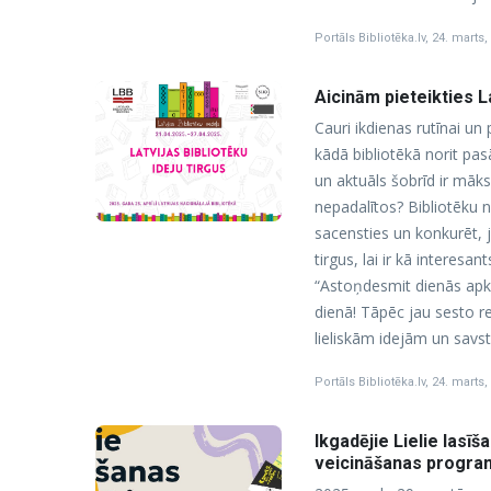
Portāls Bibliotēka.lv
,
24. marts,
Aicinām pieteikties La
Cauri ikdienas rutīnai un
kādā bibliotēkā norit pasā
un aktuāls šobrīd ir māks
nepadalītos? Bibliotēku n
sacensties un konkurēt, j
tirgus, lai ir kā interes
“Astoņdesmit dienās apkā
dienā! Tāpēc jau sesto rei
lieliskām idejām un savst
Portāls Bibliotēka.lv
,
24. marts,
Ikgadējie Lielie lasīš
veicināšanas program