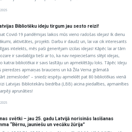
 2025
tvijas Bibliotēku ideju tirgum jau sesto reizi!
 pat Covid-19 pandēmijas laikos mūs vieno radošas idejas! Ik dienu
kumi, aktivitātes, projekti. Darbu ir daudz un, lai vai cik interesants
līgais intelekts, mēs paši ģenerējam izcilas idejas! Kāpēc lai ar tām
ozare ir savdabīga tieši ar to, ka nav nepieciešams slēpt idejas,
o katrai bibliotēkai ir savs lasītāju un apmeklētāju loks. Tāpēc Ideju
ants pieredzes apmaiņas brauciens un kā Žila Verna grāmatā
rt zemeslodei” – sniedz iespēju apmeklēt pat 80 bibliotēkas vienā
zi Latvijas Bibliotekāru biedrība (LBB) aicina piedalīties, apmainīties
arpēji aprunāties!
 2025
anas svētki – jau 25. gadu Latvijā norisinās lasīšanas
ma “Bērnu, jauniešu un vecāku žūrija”