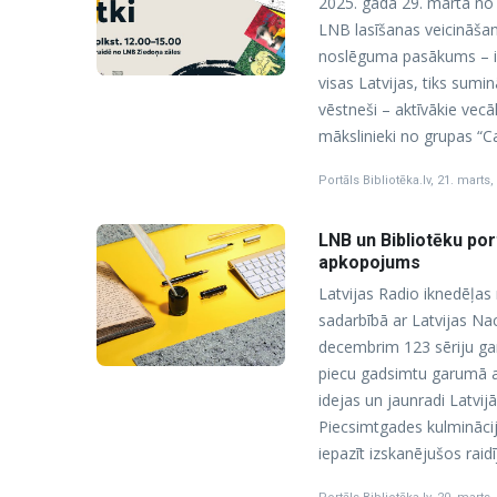
2025. gada 29. martā no p
LNB lasīšanas veicināša
noslēguma pasākums – ikg
visas Latvijas, tiks sumin
vēstneši – aktīvākie vecā
mākslinieki no grupas “Ca
Portāls Bibliotēka.lv
,
21. marts,
LNB un Bibliotēku por
apkopojums
Latvijas Radio iknedēļas
sadarbībā ar Latvijas Na
decembrim 123 sēriju ga
piecu gadsimtu garumā at
idejas un jaunradi Latvijā
Piecsimtgades kulminācij
iepazīt izskanējušos rai