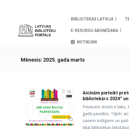
BIBLIOTĒKAS LATVIJĀ
T
E-RESURSU ABONĒŠANA
NOTIKUMI
Mēnesis:
2025. gada marts
Aicinām pieteikt pre
bibliotekārs 2024” un
Pavasaris ierasti ir laiks
gadā paveikto. Tāpēc aici
saviem kolēģiem un paši
tikai bibliotēkas lietotāj