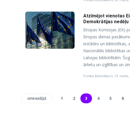
Portāls Bibliotēka.lv
,
20. marts,
Atzīmējot vienotas E
Demokrātijas nedēļu 
Eiropas Komisijas (EK) p
Eiropas dienas pasākumu 
iestādes un bibliotēkas, a
Nacionālās bibliotēkas un
Latvijas bibliotēkām. Šog
ārlietu un izglītības un z
Portāls Bibliotēka.lv
,
19. marts,
1
2
3
4
5
6
IEPRIEKŠĒJĀ