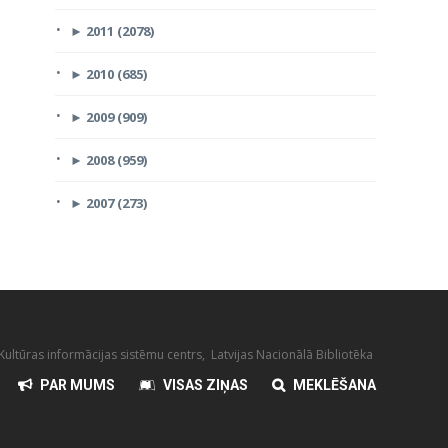
►
2011 (2078)
►
2010 (685)
►
2009 (909)
►
2008 (959)
►
2007 (273)
ultūras informācijas sistēmu centrs, Latvijas Nacionālā Bibliotēka
PAR MUMS
VISAS ZIŅAS
MEKLĒŠANA