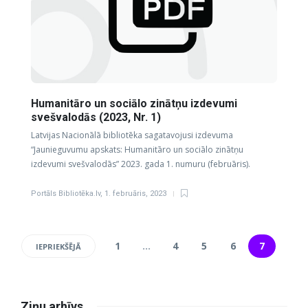
Humanitāro un sociālo zinātņu izdevumi
svešvalodās (2023, Nr. 1)
Latvijas Nacionālā bibliotēka sagatavojusi izdevuma
“Jaunieguvumu apskats: Humanitāro un sociālo zinātņu
izdevumi svešvalodās” 2023. gada 1. numuru (februāris).
Portāls Bibliotēka.lv
,
1. februāris, 2023
1
…
4
5
6
7
IEPRIEKŠĒJĀ
Ziņu arhīvs