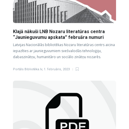
Klajā nākuši LNB Nozaru literatūras centra
“Jaunieguvumu apskata” februāra numuri
Latvijas Nacionālās bibliotēkas Nozaru literatūras centrs aicina
iepazīties ar jaunieguvumiem svešvalodās tehnoloģiju,
dabaszinātņu, humanitāro un sociālo zinātņu nozarēs.
Portāls Bibliotēka.lv
,
1. februāris, 2023