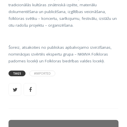
tradicionālās kultūras zinātniskā izpēte, materiālu
dokumentēšana un publicēšana, izglītības veicināšana,
folkloras svētku – koncertu, sarīkojumu, festivālu, izstāžu un
citu radošu projektu – organizēšana.
Šoreiz, atsakoties no publiskas apbalvojamo izvirzīšanas,
nominācijas izvērtēs ekspertu grupa – NKMVA Folkloras
padomes locekļi un Folkloras biedrības valdes locekļi.
TAGS
#IMPORTED