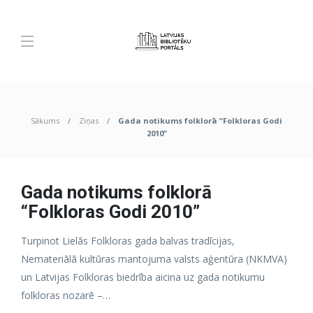
Sākums
Ziņas
Gada notikums folklorā “Folkloras Godi
2010”
Gada notikums folklorā
“Folkloras Godi 2010”
Turpinot Lielās Folkloras gada balvas tradīcijas,
Nemateriālā kultūras mantojuma valsts aģentūra (NKMVA)
un Latvijas Folkloras biedrība aicina uz gada notikumu
folkloras nozarē –…