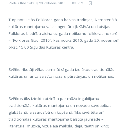
Portāls Bibliotēka.lv
,
29. oktobris, 2010
752
Turpinot Lielās Folkloras gada balvas tradīcijas, Nemateriālā
kultūras mantojuma valsts aģentūra (NKMVA) un Latvijas
Folkloras biedrība aicina uz gada notikumu folkloras nozarē
– “Folkloras Godi 2010”, kas notiks 2010. gada 20. novembrī
plkst. 15.00 Siguldas Kultūras centrā.
Svētku rīkotāji vēlas sumināt šī gada izcilākos tradicionālās
kultūras un ar to saistīto nozaru pārstāvjus, un notikumus.
Svētkos tiks izteikta atzinība par mūža ieguldījumu
tradicionālās kultūras mantojuma un novadu savdabības
glabāšanā, aizsardzībā un kopšanā. Tiks izvērtēta arī
tradicionālās kultūras mantojumā balstītā jaunrade –
literatūrā, mūzikā, vizuālajā mākslā, dejā, teātrī un kino;