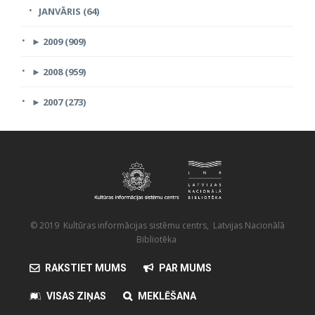
JANVĀRIS (64)
►
2009 (909)
►
2008 (959)
►
2007 (273)
© 2019 Kultūras informācijas sistēmu centrs, Latvijas Nacionālā
Bibliotēka
RAKSTIET MUMS
PAR MUMS
VISAS ZIŅAS
MEKLĒŠANA