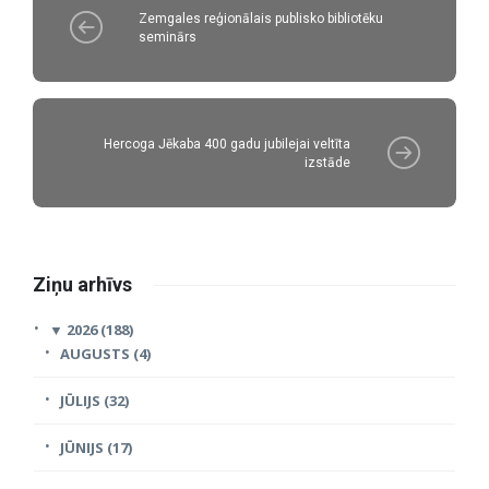
Zemgales reģionālais publisko bibliotēku
seminārs
Hercoga Jēkaba 400 gadu jubilejai veltīta
izstāde
Ziņu arhīvs
▼
2026 (188)
AUGUSTS (4)
JŪLIJS (32)
JŪNIJS (17)