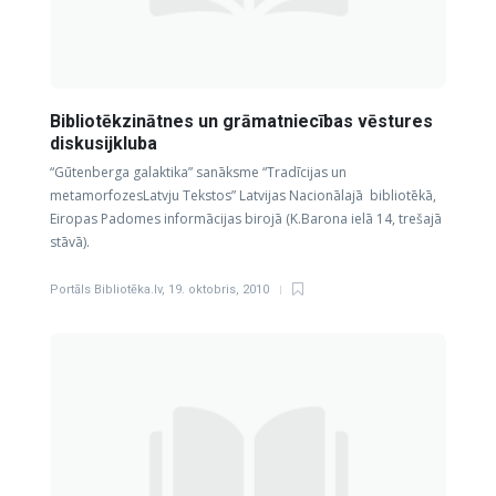
Bibliotēkzinātnes un grāmatniecības vēstures
diskusijkluba
“Gūtenberga galaktika” sanāksme “Tradīcijas un
metamorfozesLatvju Tekstos” Latvijas Nacionālajā bibliotēkā,
Eiropas Padomes informācijas birojā (K.Barona ielā 14, trešajā
stāvā).
Portāls Bibliotēka.lv
,
19. oktobris, 2010