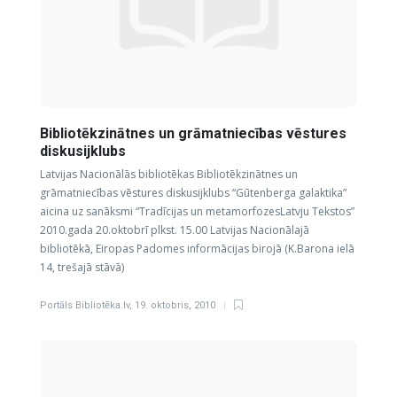
Bibliotēkzinātnes un grāmatniecības vēstures
diskusijklubs
Latvijas Nacionālās bibliotēkas Bibliotēkzinātnes un
grāmatniecības vēstures diskusijklubs “Gūtenberga galaktika”
aicina uz sanāksmi “Tradīcijas un metamorfozesLatvju Tekstos”
2010.gada 20.oktobrī plkst. 15.00 Latvijas Nacionālajā
bibliotēkā, Eiropas Padomes informācijas birojā (K.Barona ielā
14, trešajā stāvā)
Portāls Bibliotēka.lv
,
19. oktobris, 2010