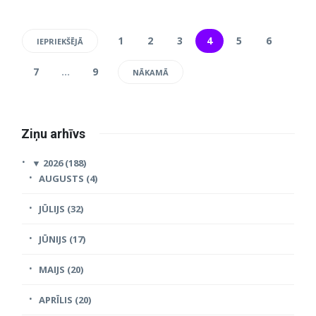
1
2
3
4
5
6
IEPRIEKŠĒJĀ
7
…
9
NĀKAMĀ
Ziņu arhīvs
▼
2026 (188)
AUGUSTS (4)
JŪLIJS (32)
JŪNIJS (17)
MAIJS (20)
APRĪLIS (20)