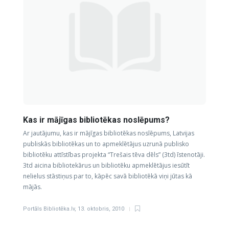
Kas ir mājīgas bibliotēkas noslēpums?
Ar jautājumu, kas ir mājīgas bibliotēkas noslēpums, Latvijas
publiskās bibliotēkas un to apmeklētājus uzrunā publisko
bibliotēku attīstības projekta “Trešais tēva dēls” (3td) īstenotāji.
3td aicina bibliotekārus un bibliotēku apmeklētājus iesūtīt
nelielus stāstiņus par to, kāpēc savā bibliotēkā viņi jūtas kā
mājās.
Portāls Bibliotēka.lv
,
13. oktobris, 2010