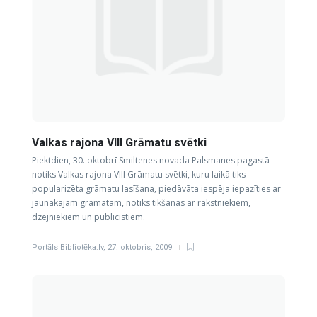
Valkas rajona VIII Grāmatu svētki
Piektdien, 30. oktobrī Smiltenes novada Palsmanes pagastā
notiks Valkas rajona VIII Grāmatu svētki, kuru laikā tiks
popularizēta grāmatu lasīšana, piedāvāta iespēja iepazīties ar
jaunākajām grāmatām, notiks tikšanās ar rakstniekiem,
dzejniekiem un publicistiem.
Portāls Bibliotēka.lv
,
27. oktobris, 2009