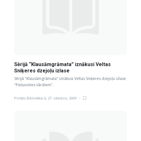
Sērijā “Klausāmgrāmata” iznākusi Veltas
Sniķeres dzejoļu izlase
Sērijā "Klausāmgrāmata" iznākusi Veltas Sniķeres dzejoļu izlase
"Pietuvoties vārdiem".
Portāls Bibliotēka.lv
,
27. oktobris, 2009