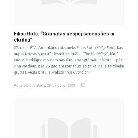
Filips Rots: “Grāmatas nespēj sacensties ar
ekrānu”
27. okt., LETA. Amerikāņu rakstnieks Filips Rots (
Philip Roth
), kas
nupat izdevis savu trīsdesmito romānu "
The Humbling
", kādā
intervijā atklājis, ka viņam nav ilūziju par grāmatu nākotni – pēc
viņa vārdiem, pēc 25 gadiem romānus lasīs tikai nelielas cilvēku
grupas, vēsta britu laikraksts "
The Guardian
".
Portāls Bibliotēka.lv
,
28. oktobris, 2009