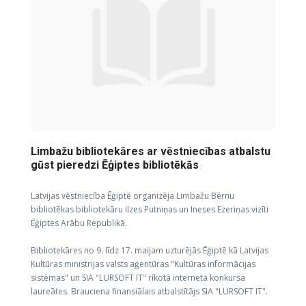
Limbažu bibliotekāres ar vēstniecības atbalstu
gūst pieredzi Ēģiptes bibliotēkās
Latvijas vēstniecība Ēģiptē organizēja Limbažu Bērnu
bibliotēkas bibliotekāru Ilzes Putniņas un Ineses Ezeriņas vizīti
Ēģiptes Arābu Republikā.
Bibliotekāres no 9. līdz 17. maijam uzturējās Ēģiptē kā Latvijas
Kultūras ministrijas valsts aģentūras "Kultūras informācijas
sistēmas" un SIA "LURSOFT IT" rīkotā interneta konkursa
laureātes. Brauciena finansiālais atbalstītājs SIA "LURSOFT IT".