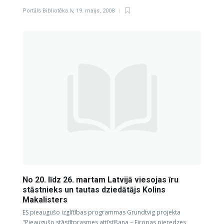
Portāls Bibliotēka.lv
,
19. maijs, 2008
No 20. līdz 26. martam Latvijā viesojas īru
stāstnieks un tautas dziedātājs Kolins
Makalisters
ES pieaugušo izglītības programmas Grundtvig projekta
"Pieaugušo stāstītprasmes attīstīšana – Eiropas pieredzes