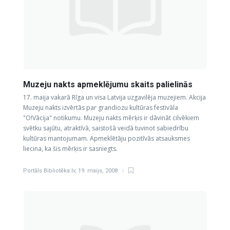
Muzeju nakts apmeklējumu skaits palielinās
17. maija vakarā Rīga un visa Latvija uzgavilēja muzejiem. Akcija
Muzeju nakts izvērtās par grandiozu kultūras festivāla
"O!Vācija" notikumu. Muzeju nakts mērķis ir dāvināt cilvēkiem
svētku sajūtu, atraktīvā, saistošā veidā tuvinot sabiedrību
kultūras mantojumam. Apmeklētāju pozitīvās atsauksmes
liecina, ka šis mērķis ir sasniegts.
Portāls Bibliotēka.lv
,
19. maijs, 2008