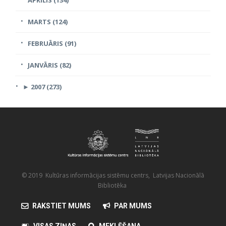
MARTS (124)
FEBRUĀRIS (91)
JANVĀRIS (82)
►
2007 (273)
© 2019 Kultūras informācijas sistēmu centrs, Latvijas Nacionālā
Bibliotēka
RAKSTIET MUMS
PAR MUMS
VISAS ZIŅAS
MEKLĒŠANA