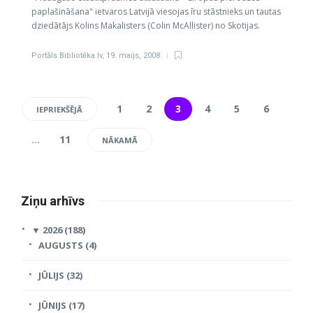
paplašināšana" ietvaros Latvijā viesojas īru stāstnieks un tautas
dziedātājs Kolins Makalisters (Colin McAllister) no Skotijas.
Portāls Bibliotēka.lv
,
19. maijs, 2008
1
2
3
4
5
6
IEPRIEKŠĒJĀ
…
11
NĀKAMĀ
Ziņu arhīvs
▼
2026 (188)
AUGUSTS (4)
JŪLIJS (32)
JŪNIJS (17)