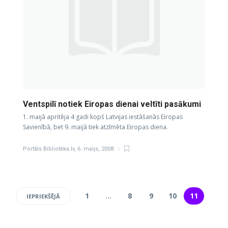
Ventspilī notiek Eiropas dienai veltīti pasākumi
1. maijā apritēja 4 gadi kopš Latvijas iestāšanās Eiropas
Savienībā, bet 9. maijā tiek atzīmēta Eiropas diena.
Portāls Bibliotēka.lv
,
6. maijs, 2008
1
…
8
9
10
11
IEPRIEKŠĒJĀ