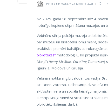
Portāls Bibliotēka.lv
,
23. janvāris, 2026
417
No 2025. gada 16. septembra līdz 4. novemb
noturīgu kopienu stiprināšana muzejos un bi
Vebināru sērija pulcēja muzeju un bibliotēk
par muzeju un bibliotēku lomu miera, sociāl
praktiskie piemēri balstījās uz rokasgrāma
bibliotēkās”
metodoloģiju, ko projekta iepr
Makgī (
Henry McGhie, Curating Tomorrow
) 
Igaunijā, Moldovā un Gruzijā.
Vebināri notika angļu valodā, tos vadīja
Dr.
Dr. Diāna Votersa, Lielbritānijā dzīvojoša
aktīviste miera un sociālā taisnīguma jomā, 
Henrijs Makgī sniedza strukturētu skatījum
bibliotēku ikdienas darbā.