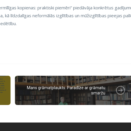
ermīlīgas kopienas: praktiski piemēri” piedāvāja konkrētus gadījum
 kā līdzdalīgas neformālās izglītības un mūžizglītības pieejas pal
iedētību.
Mans grāmatplaukts: Paradīze ar grāmatu
smaržu