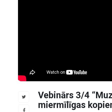
Vebinārs 3/4 “Muze
miermīlīgas kopien