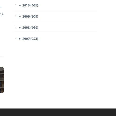
►
2010 (685)
u
īdz
►
2009 (909)
►
2008 (959)
►
2007 (273)