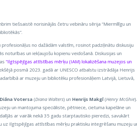
rim tiešsaistē norisinājās četru vebināru sērija “Miermīlīgu un
bliotēkās“.
u profesionāļus no dažādām valstīm, rosinot padziļinātu diskusiju
ās noturības un iekļaujošu kopienu veidošanā. Diskusijas un
tas
“Ilgtspējīgas attīstības mērķu (IAM) lokalizēšana muzejos un
iekšējā posmā 2023. gadā ar UNESCO atbalstu izstrādāja Henrijs
sadarbībā ar muzeju un bibliotēku profesionāļiem Latvijā, Lietuvā,
 Diāna Votersa
(
Diana Walters
) un
Henrijs Makgī
(
Henry McGhie
).
 muzeju un mantojuma speciāliste, pētniece, cietuma kapelāne un
dalījās ar vairāk nekā 35 gadu starptautisko pieredzi, savukārt
u uz Ilgtspējīgas attīstības mērķu praktisku integrēšanu muzeju u