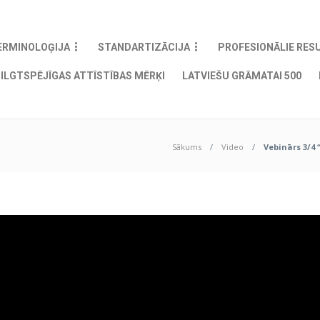
ERMINOLOĢIJA
STANDARTIZĀCIJA
PROFESIONĀLIE RES
ILGTSPĒJĪGAS ATTĪSTĪBAS MĒRĶI
LATVIEŠU GRĀMATAI 500
Sākums
Video
Vebinārs 3/4 