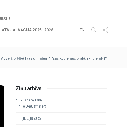
08
AUG
2026
URSI
LATVIJA–VĀCIJA 2025–2028
EN
“Muzeji, bibliotēkas un miermīlīgas kopienas: praktiski piemēri”
Ziņu arhīvs
▼
2026 (188)
AUGUSTS (4)
JŪLIJS (32)