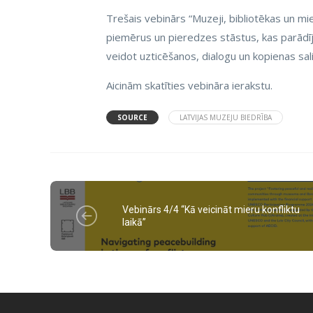
Trešais vebinārs “Muzeji, bibliotēkas un mi
piemērus un pieredzes stāstus, kas parādīja,
veidot uzticēšanos, dialogu un kopienas sal
Aicinām skatīties vebināra ierakstu.
SOURCE
LATVIJAS MUZEJU BIEDRĪBA
Vebinārs 4/4 “Kā veicināt mieru konfliktu
laikā”