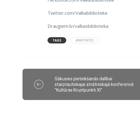
Twitter.com/Valkabiblioteka
Draugiem.lv/valkasbiblioteka
TAGS
#IMPORTED
Sākusies pieteikšanās dalībai
starptautiskajai zinātniskajā konferencē
"Kultūras Krustpunkti XI"