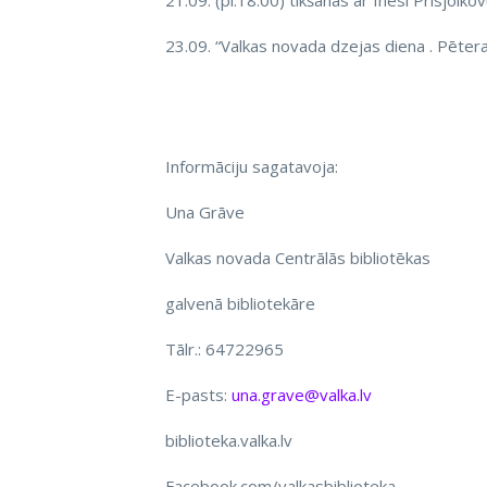
21.09. (pl.18.00) tikšanās ar Inesi Prisjolk
23.09. “Valkas novada dzejas diena . Pēter
Informāciju sagatavoja:
Una Grāve
Valkas novada Centrālās bibliotēkas
galvenā bibliotekāre
Tālr.: 64722965
E-pasts:
una.grave@valka.lv
biblioteka.valka.lv
Facebook.com/valkasbiblioteka