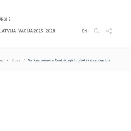
07
AUG
2026
URSI
LATVIJA–VĀCIJA 2025–2028
EN
ms
Ziņas
Valkas novada Centrālajā bibliotēkā septembrī