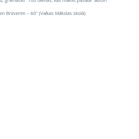
ovu, grāmatas “100 dienas, kas mainīs pasauli” autori
am Brūverim – 60” (Valkas Mākslas skolā)