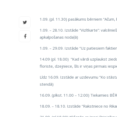
1.09. (pl. 11.30) pasākums bērniem “Ačum
1.09. – 28.10. Izstāde “Vizītkarte”: valcēni
apkalpošanas nodaļā)
1.09. – 29.09. Izstāde “Uz patiesiem faktie
14.09 (pl. 18.00) “Kad vārdi uzplaukst zie
floriste, dzejniece, šīs ir viņas pirmais ies
Līdz 16.09. Izstāde ar uzdevumu “Ko stāst
stendā)
16.09. (plkst. 11.00 – 12.00) Tiekamies BĒ
18.09. – 18.10. Izstāde “Rakstniece no Rik