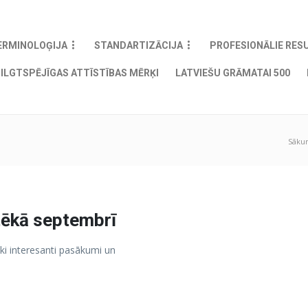
ERMINOLOĢIJA
STANDARTIZĀCIJA
PROFESIONĀLIE RES
ILGTSPĒJĪGAS ATTĪSTĪBAS MĒRĶI
LATVIEŠU GRĀMATAI 500
Sāku
otēkā septembrī
ki interesanti pasākumi un