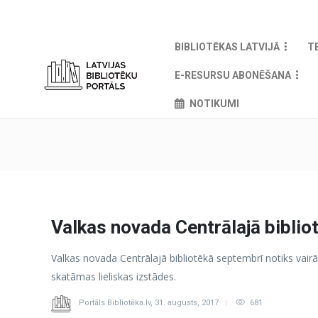
BIBLIOTĒKAS LATVIJĀ
T
E-RESURSU ABONĒŠANA
NOTIKUMI
Valkas novada Centrālajā bibli
Valkas novada Centrālajā bibliotēkā septembrī notiks vairā
skatāmas lieliskas izstādes.
Portāls Bibliotēka.lv
,
31. augusts, 2017
681