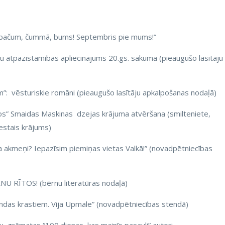
, bačum, čummā, bums! Septembris pie mums!”
ešu atpazīstamības apliecinājums 20.gs. sākumā (pieaugušo lasītāju
m”: vēsturiskie romāni (pieaugušo lasītāju apkalpošanas nodaļā)
dos” Smaidas Maskinas dzejas krājuma atvēršana (smilteniete,
piestais krājums)
a akmeņi? Iepazīsim piemiņas vietas Valkā!” (novadpētniecības
RNU RĪTOS! (bērnu literatūras nodaļā)
andas krastiem. Vija Upmale” (novadpētniecības stendā)