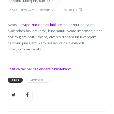
personu jubilejām, kam izlases…
Portāls Bibliotēka.lv
,
30. oktobris, 2012
814
Avots:
Latvijas Nacionālās bibliotēkas
uzziņu izdevums
“Kalendārs bibliotēkām”, kura saturu veido informācija par
nozīmīgiem notikumiem, atceres dienām un ievērojamu
personu jubilejām, kam izlases veidā pievienoti
bibliogrāfiskie saraksti.
Lasīt vairāk par “Kalendārs bibliotēkām”
TAGS
#IMPORTED