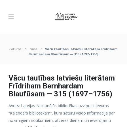
Sākums
Ziņas
Vācu tautības latviešu literātam Frīdriham
Bernhardam Blaufūsam — 315 (1697–1756)
Vācu tautības latviešu literātam
Frīdriham Bernhardam
Blaufūsam — 315 (1697–1756)
Avots: Latvijas Nacionālās bibliotēkas uzziņu izdevums
“Kalendārs bibliotēkām”, kura saturu veido informācija par
nozīmīgiem notikumiem, atceres dienām un ievērojamu