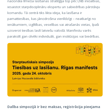
nacionāla līmeņa lasīšanas stratēģija top pēc LNB iniciatīvas,
iesaistot starpdisciplināru ekspertu un sabiedrības pārstāvju
komandu. Tā centrā tiks likta ideja, ka lasīšana ir
pamattiesības, kas jānodrošina vienlīdzīgi – neatkarīgi no
ienākumiem, izglītības, veselības vai atrašanās vietas, īpaši
uzsverot tiesības lasīt latviešu valodā. Manifestu varēs
parakstīt gan cilvēki individuāli, gan institūcijas vai biedrības.
Dalība simpozijā ir bez maksas, reģistrācija pieejama