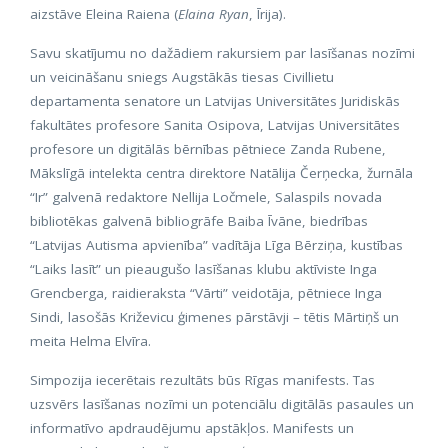
aizstāve Eleina Raiena (
Elaina Ryan
, Īrija).
Savu skatījumu no dažādiem rakursiem par lasīšanas nozīmi
un veicināšanu sniegs Augstākās tiesas Civillietu
departamenta senatore un Latvijas Universitātes Juridiskās
fakultātes profesore Sanita Osipova, Latvijas Universitātes
profesore un digitālās bērnības pētniece Zanda Rubene,
Mākslīgā intelekta centra direktore Natālija Čerņecka, žurnāla
“Ir” galvenā redaktore Nellija Ločmele, Salaspils novada
bibliotēkas galvenā bibliogrāfe Baiba Īvāne, biedrības
“Latvijas Autisma apvienība” vadītāja Līga Bērziņa, kustības
“Laiks lasīt” un pieaugušo lasīšanas klubu aktīviste Inga
Grencberga, raidieraksta “Vārti” veidotāja, pētniece Inga
Sindi, lasošās Križevicu ģimenes pārstāvji – tētis Mārtiņš un
meita Helma Elvīra.
Simpozija iecerētais rezultāts būs Rīgas manifests. Tas
uzsvērs lasīšanas nozīmi un potenciālu digitālās pasaules un
informatīvo apdraudējumu apstākļos. Manifests un