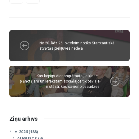
No 20. līdz 26. oktobrim notiks Starptautiskā
atvērtās piekļuves nedēļa
Kas kopīgs dienasgrāmatai, e-klasei,
plānotājam un ierakstam sociālajos tīklos? Tie
ir stāsti, kas savieno paaudzes
Ziņu arhīvs
▼
2026 (188)
AUGUSTS (4)