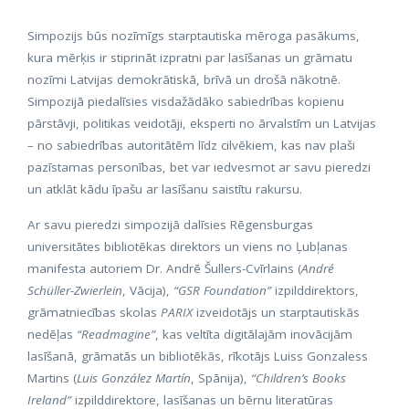
Simpozijs būs nozīmīgs starptautiska mēroga pasākums,
kura mērķis ir stiprināt izpratni par lasīšanas un grāmatu
nozīmi Latvijas demokrātiskā, brīvā un drošā nākotnē.
Simpozijā piedalīsies visdažādāko sabiedrības kopienu
pārstāvji, politikas veidotāji, eksperti no ārvalstīm un Latvijas
– no sabiedrības autoritātēm līdz cilvēkiem, kas nav plaši
pazīstamas personības, bet var iedvesmot ar savu pieredzi
un atklāt kādu īpašu ar lasīšanu saistītu rakursu.
Ar savu pieredzi simpozijā dalīsies Rēgensburgas
universitātes bibliotēkas direktors un viens no Ļubļanas
manifesta autoriem Dr. Andrē Šullers-Cvīrlains (
André
Schüller-Zwierlein
, Vācija),
“GSR Foundation”
izpilddirektors,
grāmatniecības skolas
PARIX
izveidotājs un starptautiskās
nedēļas
“Readmagine”
, kas veltīta digitālajām inovācijām
lasīšanā, grāmatās un bibliotēkās, rīkotājs Luiss Gonzaless
Martins (
Luis González Martín
, Spānija),
“Children’s Books
Ireland”
izpilddirektore, lasīšanas un bērnu literatūras