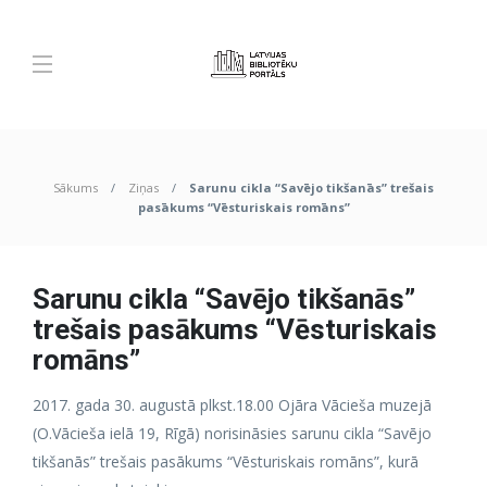
Sākums
Ziņas
Sarunu cikla “Savējo tikšanās” trešais
pasākums “Vēsturiskais romāns”
Sarunu cikla “Savējo tikšanās”
trešais pasākums “Vēsturiskais
romāns”
2017. gada 30. augustā plkst.18.00 Ojāra Vācieša muzejā
(O.Vācieša ielā 19, Rīgā) norisināsies sarunu cikla “Savējo
tikšanās” trešais pasākums “Vēsturiskais romāns”, kurā