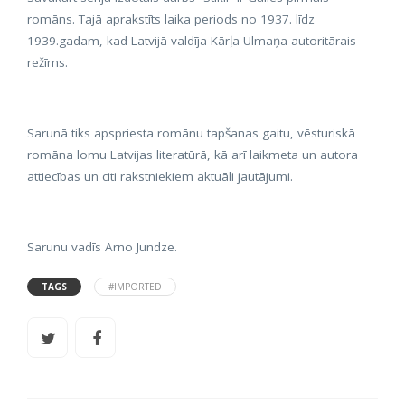
romāns. Tajā aprakstīts laika periods no 1937. līdz
1939.gadam, kad Latvijā valdīja Kārļa Ulmaņa autoritārais
režīms.
Sarunā tiks apspriesta romānu tapšanas gaitu, vēsturiskā
romāna lomu Latvijas literatūrā, kā arī laikmeta un autora
attiecības un citi rakstniekiem aktuāli jautājumi.
Sarunu vadīs Arno Jundze.
TAGS
#IMPORTED