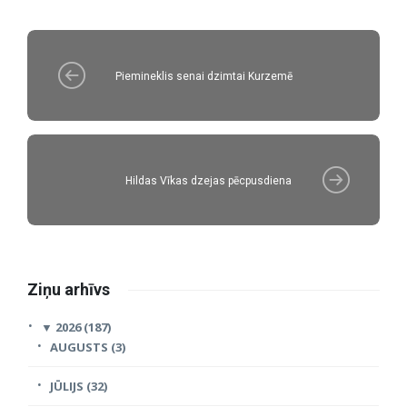
Piemineklis senai dzimtai Kurzemē
Hildas Vīkas dzejas pēcpusdiena
Ziņu arhīvs
▼
2026 (187)
AUGUSTS (3)
JŪLIJS (32)