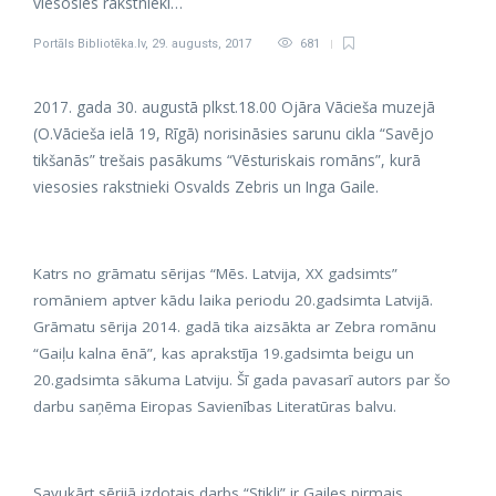
viesosies rakstnieki…
Portāls Bibliotēka.lv
,
29. augusts, 2017
681
2017. gada 30. augustā plkst.18.00
Ojāra Vācieša muzejā
(O.Vācieša ielā 19, Rīgā)
norisināsies sarunu cikla “Savējo
tikšanās” trešais pasākums “Vēsturiskais romāns”, kurā
viesosies rakstnieki Osvalds Zebris un Inga Gaile.
Katrs no grāmatu sērijas “Mēs. Latvija, XX gadsimts”
romāniem aptver kādu laika periodu 20.gadsimta Latvijā.
Grāmatu sērija 2014. gadā tika aizsākta ar Zebra romānu
“Gaiļu kalna ēnā”, kas aprakstīja 19.gadsimta beigu un
20.gadsimta sākuma Latviju. Šī gada pavasarī autors par šo
darbu saņēma Eiropas Savienības Literatūras balvu.
Savukārt sērijā izdotais darbs “Stikli” ir Gailes pirmais