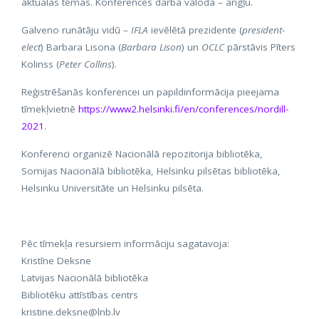
aktuālas tēmas. Konferences darba valoda – angļu.
Galveno runātāju vidū –
IFLA
ievēlētā prezidente (
president-
elect
) Barbara Lisona (
Barbara Lison
) un
OCLC
pārstāvis Pīters
Kolinss (
Peter Collins
).
Reģistrēšanās konferencei un papildinformācija pieejama
tīmekļvietnē
https://www2.helsinki.fi/en/conferences/nordill-
2021
.
Konferenci organizē Nacionālā repozitorija bibliotēka,
Somijas Nacionālā bibliotēka, Helsinku pilsētas bibliotēka,
Helsinku Universitāte un Helsinku pilsēta.
Pēc tīmekļa resursiem informāciju sagatavoja:
Kristīne Deksne
Latvijas Nacionālā bibliotēka
Bibliotēku attīstības centrs
kristine.deksne@lnb.lv