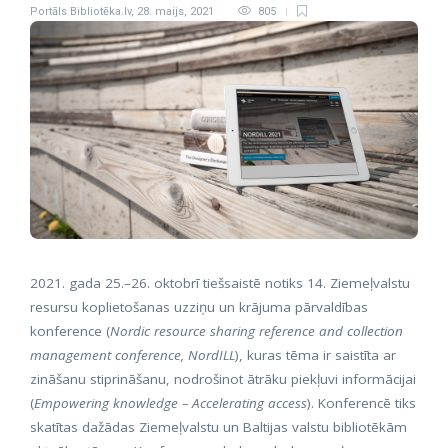
Portāls Bibliotēka.lv
,
28. maijs, 2021
805
2021. gada 25.–26. oktobrī tiešsaistē notiks 14. Ziemeļvalstu
resursu koplietošanas uzziņu un krājuma pārvaldības
konference (
Nordic resource sharing reference and collection
management conference, NordILL
), kuras tēma ir saistīta ar
zināšanu stiprināšanu, nodrošinot ātrāku piekļuvi informācijai
(
Empowering knowledge – Accelerating access
). Konferencē tiks
skatītas dažādas Ziemeļvalstu un Baltijas valstu bibliotēkām