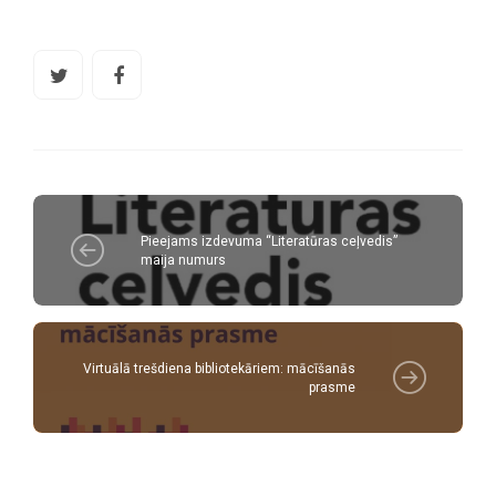
Pieejams izdevuma “Literatūras ceļvedis”
maija numurs
Virtuālā trešdiena bibliotekāriem: mācīšanās
prasme