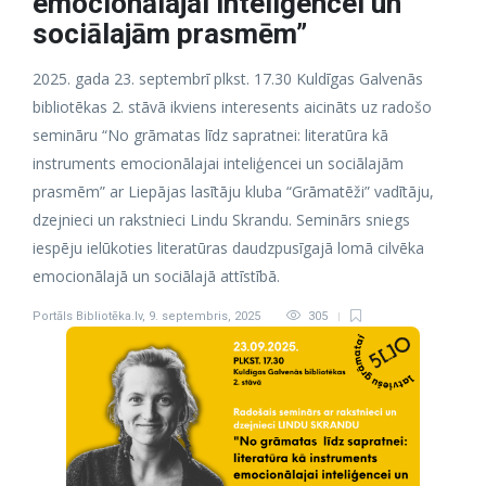
emocionālajai inteliģencei un
sociālajām prasmēm”
2025. gada 23. septembrī plkst. 17.30 Kuldīgas Galvenās
bibliotēkas 2. stāvā ikviens interesents aicināts uz radošo
semināru “No grāmatas līdz sapratnei: literatūra kā
instruments emocionālajai inteliģencei un sociālajām
prasmēm” ar Liepājas lasītāju kluba “Grāmatēži” vadītāju,
dzejnieci un rakstnieci Lindu Skrandu. Seminārs sniegs
iespēju ielūkoties literatūras daudzpusīgajā lomā cilvēka
emocionālajā un sociālajā attīstībā.
Portāls Bibliotēka.lv
,
9. septembris, 2025
305