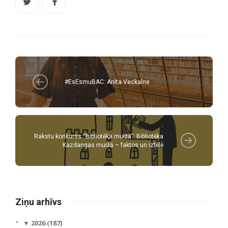
#EsEsmuBAC: Anita Veckalne
Rakstu konkurss “Bibliotēka muižā”: Bibliotēka
Kazdangas muižā – faktos un iztēlē
Ziņu arhīvs
▼
2026 (187)