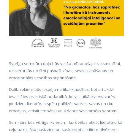
Svarīga semināra daļa būs veltīta arī radošajai rakstniecībai,
uzsverot tās nozīmi pašpalīdzības, sevis izzināšanas un
emocionālās veselības stiprināšanā.
Dalībniekiem būs iespēja ne tikai klausīties, bet arī aktīvi
iesaistīties praktiskā nodarbībā, kuras laikā ikviens varēs
piedzīvot literatūras spēju palīdzēt saprast savas un citu
emocijas, attīstīt empātiju un uzlabot savstarpējo sapratni.
Seminārs būs vērtīgs ikvienam, kurš vēlas atklāt literatūru kā
ceļu uz dziļāku pašizziņu un saskarsmi ar citiem cilvēkiem.