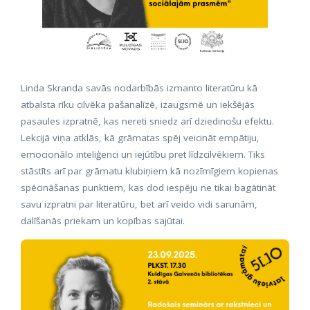
Linda Skranda savās nodarbībās izmanto literatūru kā
atbalsta rīku cilvēka pašanalīzē, izaugsmē un iekšējās
pasaules izpratnē, kas nereti sniedz arī dziedinošu efektu.
Lekcijā viņa atklās, kā grāmatas spēj veicināt empātiju,
emocionālo inteliģenci un iejūtību pret līdzcilvēkiem. Tiks
stāstīts arī par grāmatu klubiņiem kā nozīmīgiem kopienas
spēcināšanas punktiem, kas dod iespēju ne tikai bagātināt
savu izpratni par literatūru, bet arī veido vidi sarunām,
dalīšanās priekam un kopības sajūtai.