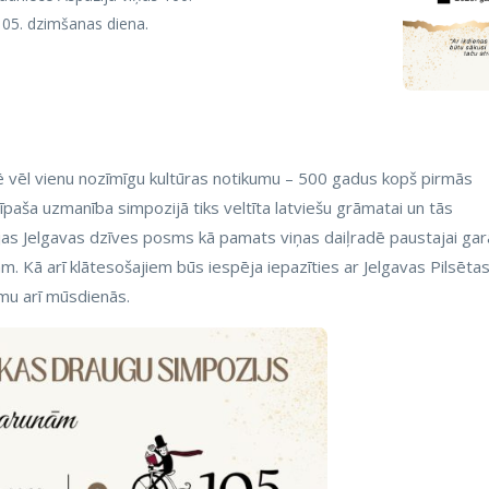
 105. dzimšanas diena.
mē vēl vienu nozīmīgu kultūras notikumu – 500 gadus kopš pirmās
īpaša uzmanība simpozijā tiks veltīta latviešu grāmatai un tās
jas Jelgavas dzīves posms kā pamats viņas daiļradē paustajai gar
m. Kā arī klātesošajiem būs iespēja iepazīties ar Jelgavas Pilsēta
omu arī mūsdienās.