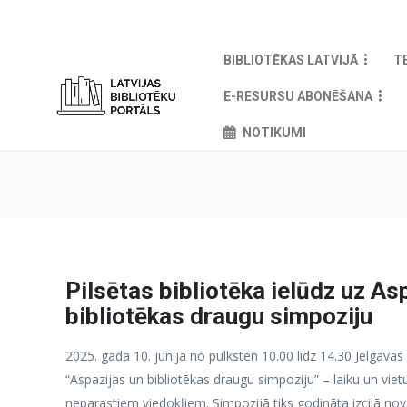
BIBLIOTĒKAS LATVIJĀ
T
E-RESURSU ABONĒŠANA
NOTIKUMI
Pilsētas bibliotēka ielūdz uz As
bibliotēkas draugu simpoziju
2025. gada 10. jūnijā no pulksten 10.00 līdz 14.30 Jelgavas 
“Aspazijas un bibliotēkas draugu simpoziju” – laiku un vi
neparastiem viedokļiem. Simpozijā tiks godināta izcilā no