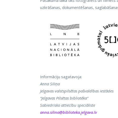
Pasākuma laikā tiks fotografēts un filmēts a
uzkrāšanas, dokumentēšanas, saglabāšanas 
Informāciju sagatavoja:
Anna Siliņa
Jelgavas valstspilsētas pašvaldības iestādes
“Jelgavas Pilsētas bibliotēka”
Sabiedrisko attiecību speciāliste
anna.silina@biblioteka.jelgava.lv