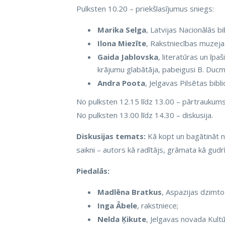
Pulksten 10.20 – priekšlasījumus sniegs:
Marika Selga
, Latvijas Nacionālās 
Ilona Miezīte
, Rakstniecības muzeja
Gaida Jablovska
, literatūras un īp
krājumu glabātāja, pabeigusi B. Ducm
Andra Poota
, Jelgavas Pilsētas bib
No pulksten 12.15 līdz 13.00 – pārtraukums
No pulksten 13.00 līdz 14.30 – diskusija.
Diskusijas temats:
Kā kopt un bagātināt n
saikni – autors kā radītājs, grāmata kā gudr
Piedalās:
Madlēna Bratkus
, Aspazijas dzimto
Inga Ābele
, rakstniece;
Nelda Ķikute
, Jelgavas novada Kultū