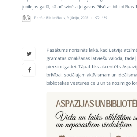
jubilejas gadā, kā arī svinēta Jelgavas Pilsētas bibliotēkas
Portāls Bibliotēka.lv
,
9. jūnijs, 2025
489
Pasākums norisinās laikā, kad Latvija atzī
grāmatas iznākšanas latviešu valodā, tādēļ 
piecsimtgadei. Tāpat tiks akcentēts Aspazi
brīvībai, sociālajam aktīvismam un ideālisma
bibliotēkas vēstures ceļu un tā nozīmīgo l