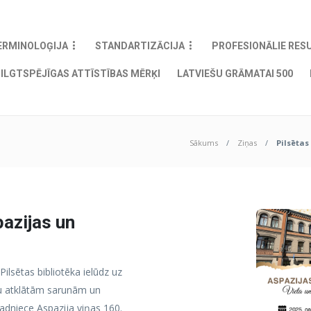
ERMINOLOĢIJA
STANDARTIZĀCIJA
PROFESIONĀLIE RES
ILGTSPĒJĪGAS ATTĪSTĪBAS MĒRĶI
LATVIEŠU GRĀMATAI 500
Sākums
Ziņas
Pilsētas
pazijas un
Pilsētas bibliotēka ielūdz uz
etu atklātām sarunām un
vadniece Aspazija viņas 160.