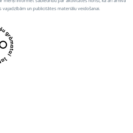
r mērķi informēt sabiedrību par aktivitātes norisi, kā arī arhīva
vajadzībām un publicitātes materiālu veidošanai.