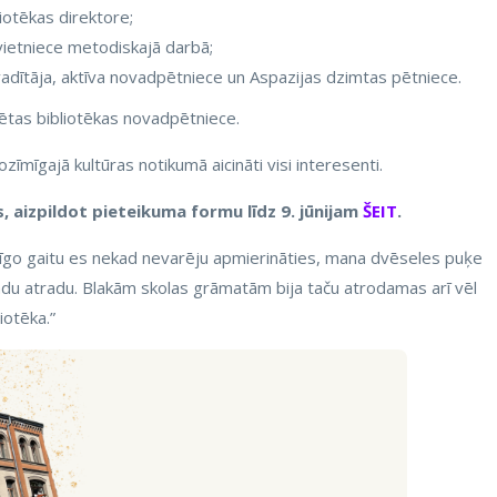
liotēkas direktore;
vietniece metodiskajā darbā;
 vadītāja, aktīva novadpētniece un Aspazijas dzimtas pētniece.
ētas bibliotēkas novadpētniece.
ozīmīgajā kultūras notikumā aicināti visi interesenti.
, aizpildot pieteikuma formu līdz 9. jūnijam
ŠEIT
.
muļīgo gaitu es nekad nevarēju apmierināties, mana dvēseles puķe
tādu atradu. Blakām skolas grāmatām bija taču atrodamas arī vēl
iotēka.”