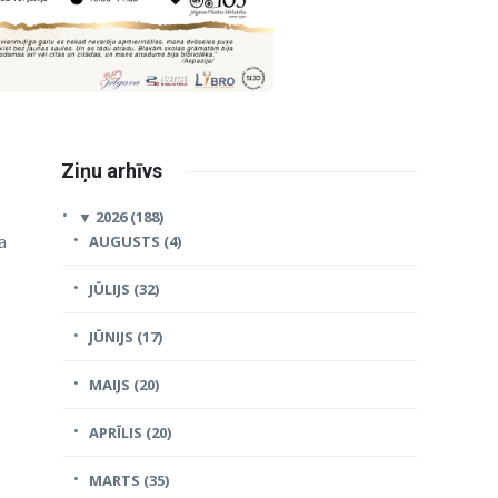
Ziņu arhīvs
▼
2026 (188)
a
AUGUSTS (4)
s
JŪLIJS (32)
JŪNIJS (17)
MAIJS (20)
APRĪLIS (20)
MARTS (35)