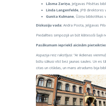
Lāsma Zariņa
, Jelgavas Pilsētas bib
Linda Langenfelde
, JPB direktores 
Gunita Kulmane
, Ūziņu bibliotēkas
Diskusiju vada:
Andra Poota, Jelgavas Pils
Piedalīties simpozijā un būt klātesoši šajā n
Pasākumam iepriekš aicinām pieteikties
Aspazija reiz rakstījusi: “Ar ikdienas vien
būtu sākusi vīst bez jaunas saules. Un es 
citas un citādas, un mans atradums bija bibl