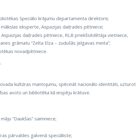
bibliotēkas Speciālo krājumu departamenta direktore;
 mākslas eksperte, Aspazijas daiļrades pētniece;
aši Aspazijas daiļrades pētniece, RLB priekšsēdētāja vietniece,
anes grāmatu “Zelta Elza – zudušās Jelgavas meita”;
liotēkas novadpētniece.
.
ovada kultūras mantojumu, spēcināt nacionālo identitāti, uzturot
ības avots un bibliotēka kā iespēju krātuve.
 māju “Daukšas” saimniece;
ras pārvaldes galvenā speciāliste;