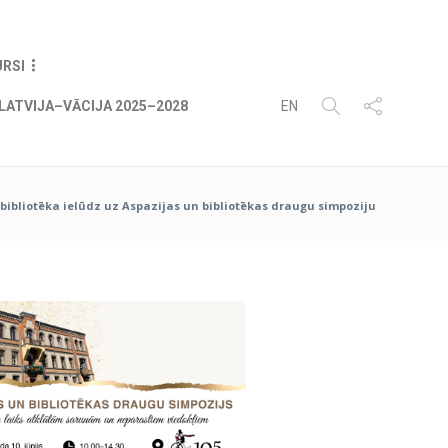
09
AUG
2026
URSI
LATVIJA–VĀCIJA 2025–2028
EN
 bibliotēka ielūdz uz Aspazijas un bibliotēkas draugu simpoziju