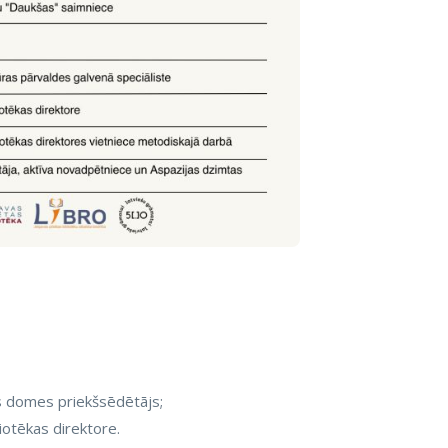
as domes priekšsēdētājs;
liotēkas direktore.