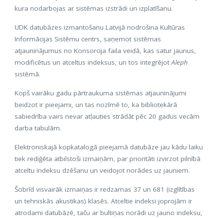
kura nodarbojas ar sistēmas izstrādi un izplatīšanu.
UDK datubāzes izmantošanu Latvijā nodrošina Kultūras
Informācijas Sistēmu centrs, saņemot sistēmas
atjauninājumus no Konsorcija faila veidā, kas satur jaunus,
modificētus un atceltus indeksus, un tos integrējot
Aleph
sistēmā.
Kopš vairāku gadu pārtraukuma sistēmas atjauninājumi
beidzot ir pieejami, un tas nozīmē to, ka bibliotekārā
sabiedrība vairs nevar atļauties strādāt pēc 20 gadus vecām
darba tabulām.
Elektroniskajā kopkatalogā pieejamā datubāze jau kādu laiku
tiek rediģēta atbilstoši izmaiņām, par prioritāti izvirzot pilnībā
atceltu indeksu dzēšanu un veidojot norādes uz jauniem.
Šobrīd visvairāk izmaiņas ir redzamas 37 un 681 (izglītības
un tehniskās akustikas) klasēs. Atceltie indeksi joprojām ir
atrodami datubāzē, taču ar bultiņas norādi uz jauno indeksu,