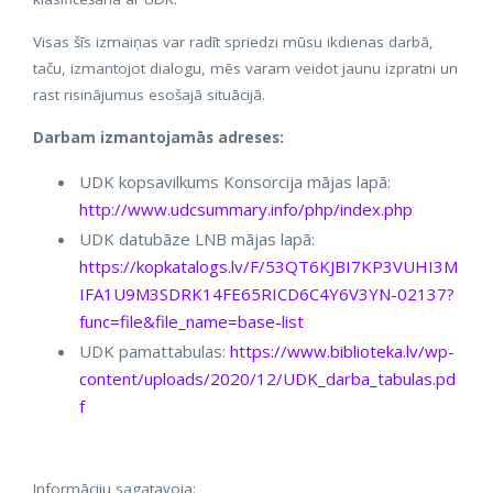
Visas šīs izmaiņas var radīt spriedzi mūsu ikdienas darbā,
taču, izmantojot dialogu, mēs varam veidot jaunu izpratni un
rast risinājumus esošajā situācijā.
Darbam izmantojamās adreses:
UDK kopsavilkums Konsorcija mājas lapā:
http://www.udcsummary.info/php/index.php
UDK datubāze LNB mājas lapā:
https://kopkatalogs.lv/F/53QT6KJBI7KP3VUHI3M
IFA1U9M3SDRK14FE65RICD6C4Y6V3YN-02137?
func=file&file_name=base-list
UDK pamattabulas:
https://www.biblioteka.lv/wp-
content/uploads/2020/12/UDK_darba_tabulas.pd
f
Informāciju sagatavoja: