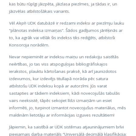
kas būtu rūpīgi jāizpēta, jāizlasa piezīmes, ja tādas ir, un
jāizvēlas atbilstošākais variants.
Vēl
Aleph
UDK datubāzē ir redzami indeksi ar piezīmju lauku
“plānotas indeksa izmaiņas”. Šādos gadījumos jārēķinās ar
to, ka agrāk vai vēlāk šis indekss tiks rediģēts, atbilstoši
Konsorcija norādēm.
Nevar nepieminēt ar indeksu maiņu un redakciju saistītās
neērtības, jo tas viss atspoguļojas bibliogrāfiskajos
ierakstos, plauktu kārtošanas praksē, kā arī jaunizdotos
izdevumos, kur izdevējs titullapā norāda pēc satura
atbilstošu UDK indeksu kopā ar autorzīmi. Jūs varat
sastapties ar tādiem indeksiem, kādi novecojušās tabulās
vairs neeksistē, tāpēc sekojiet līdzi izmaiņām un esiet
informēti, jo, turpinot izmantot novecojušus materiālus, mēs
maldinām lietotāju ar informācijas izguves rezultātiem!
Jāpiemin, ka saistībā ar UDK sistēmas atjauninājumiem brīvi
pieejamais darba materiāls “Universālā decimālā klasifikācija: