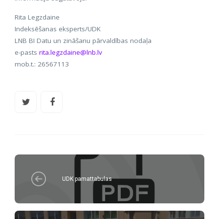
Rita Legzdaine
Indeksēšanas eksperts/UDK
LNB BI Datu un zināšanu pārvaldības nodaļa
e-pasts
rita.legzdaine@lnb.lv
mob.t.: 26567113
UDK pamattabulas