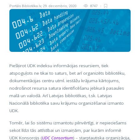
Portāls Bibliotēka.lv
,
29. decembris, 2020
8747
Piešķirot UDK indeksu informācijas resursiem, tiek
atspoguļots ne tikai to saturs, bet arī organizēts bibliotēku,
dokumentācijas centru utml. iestāžu krājuma kārtojums,
nodrošinot resursa satura identificēšanu jebkurā pasaules
malā un valodā. Arī Latvijas bibliotēkas, t.sk. Latvijas
Nacionālā bibliotēka savu krājumu organizēšanai izmanto
UDK.
Tomēr, lai šo sistēmu izmantotu pilnvērtīgi, ir nepieciešams
sekot līdzi tās attīstībai un izmaiņām, par kurām informē
UDK Konsorcijs (
UDC Consortium
) – starptautiska organizācija,