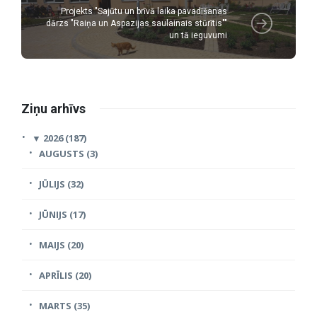
Projekts "Sajūtu un brīvā laika pavadīšanas
dārzs "Raiņa un Aspazijas saulainais stūrītis""
un tā ieguvumi
Ziņu arhīvs
▼
2026 (187)
AUGUSTS (3)
JŪLIJS (32)
JŪNIJS (17)
MAIJS (20)
APRĪLIS (20)
MARTS (35)