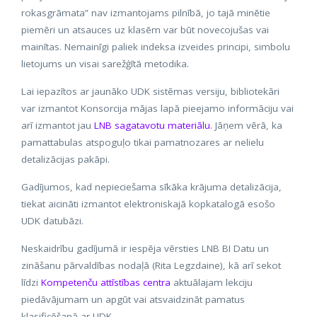
rokasgrāmata” nav izmantojams pilnībā, jo tajā minētie
piemēri un atsauces uz klasēm var būt novecojušas vai
mainītas. Nemainīgi paliek indeksa izveides principi, simbolu
lietojums un visai sarežģītā metodika.
Lai iepazītos ar jaunāko UDK sistēmas versiju, bibliotekāri
var izmantot Konsorcija mājas lapā pieejamo informāciju vai
arī izmantot jau
LNB sagatavotu materiālu
. Jāņem vērā, ka
pamattabulas atspoguļo tikai pamatnozares ar nelielu
detalizācijas pakāpi.
Gadījumos, kad nepieciešama sīkāka krājuma detalizācija,
tiekat aicināti izmantot elektroniskajā kopkatalogā esošo
UDK datubāzi.
Neskaidrību gadījumā ir iespēja vērsties LNB BI Datu un
zināšanu pārvaldības nodaļā (Rita Legzdaine), kā arī sekot
līdzi
Kompetenču attīstības centra
aktuālajam lekciju
piedāvājumam un apgūt vai atsvaidzināt pamatus
klasificēšanā ar UDK.