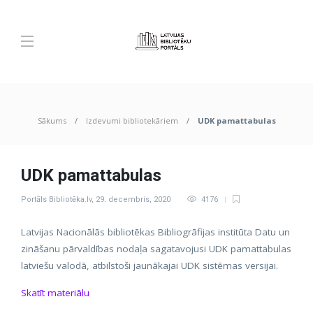
Sākums
Izdevumi bibliotekāriem
UDK pamattabulas
UDK pamattabulas
Portāls Bibliotēka.lv
,
29. decembris, 2020
4176
Latvijas Nacionālās bibliotēkas Bibliogrāfijas institūta Datu un
zināšanu pārvaldības nodaļa sagatavojusi UDK pamattabulas
latviešu valodā, atbilstoši jaunākajai UDK sistēmas versijai.
Skatīt materiālu