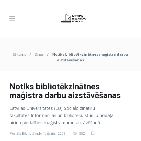
Sākums
Ziņas
Notiks bibliotēkzinātnes maģistra darbu
aizstāvēšanas
Notiks bibliotēkzinātnes
maģistra darbu aizstāvēšanas
Latvijas Universitātes (LU) Sociālo zinātņu
fakultātes Informācijas un bibliotēku studiju nodaļa
aicina piedalīties maģistra darbu aiztāvēšanā.
Portāls Bibliotēka.lv
,
1. jūnijs, 2009
552