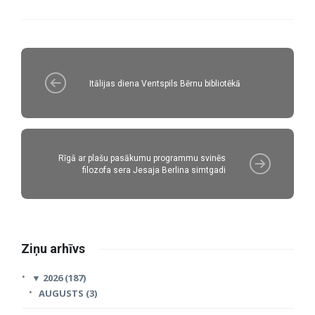
Itālijas diena Ventspils Bērnu bibliotēkā
Rīgā ar plašu pasākumu programmu svinēs
filozofa sera Jesaja Berlina simtgadi
Ziņu arhīvs
▼
2026 (187)
AUGUSTS (3)