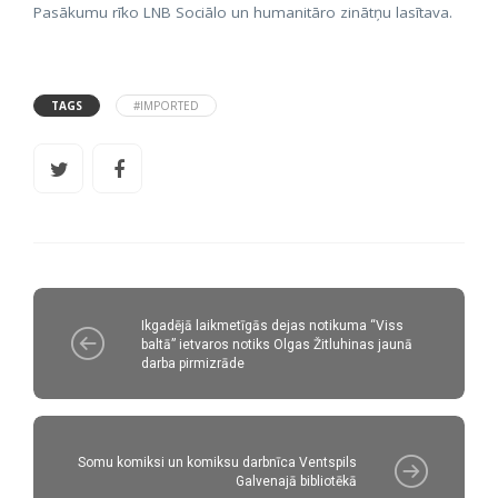
Pasākumu rīko LNB Sociālo un humanitāro zinātņu lasītava.
TAGS
#IMPORTED
Ikgadējā laikmetīgās dejas notikuma “Viss
baltā” ietvaros notiks Olgas Žitluhinas jaunā
darba pirmizrāde
Somu komiksi un komiksu darbnīca Ventspils
Galvenajā bibliotēkā