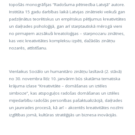
topošās monogrāfijas ”Radošuma pētniecība Latvijā” autore.
Institūta 15 gadu darbības laikā Latvijas zinātnieki veikuši gan
padziļinātus teorētiskus un empīriskus pētījumus kreativitātes
un daiļrades psiholoģijā, gan arī starptautiskā mērogā vieni
no pirmajiem aizsākuši kreatoloģijas – starpnozaru zinātnes,
kas veic kreativitātes kompleksu izpēti, dažādās zinātņu
nozarēs, attīstīšanu.
Vienlaikus Sociālo un humanitāro zinātņu lasītavā (2. stāvā)
no 30. novembra līdz 10. janvārim būs skatāma tematiska
krājuma izlase “Kreativitāte – domāšanas un iztēles
simbioze”, kas atspoguļos radošas domāšanas un iztēles
mijiedarbību radošās personības pašaktualizācijā, daiļrades
un jaunrades procesā, kā arī – akcentēs kreativitātes nozīmi
izglītības jomā, kultūras stratēģijās un biznesa inovācijās.