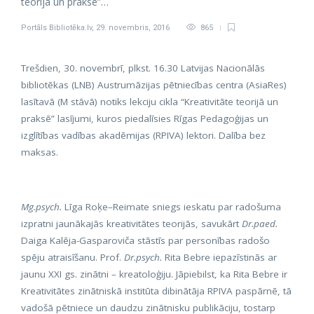
teorijā un praksē”…
Portāls Bibliotēka.lv
,
29. novembris, 2016
865
Trešdien, 30. novembrī, plkst. 16.30 Latvijas Nacionālās
bibliotēkas (LNB) Austrumāzijas pētniecības centra (AsiaRes)
lasītavā (M stāvā) notiks lekciju cikla “Kreativitāte teorijā un
praksē” lasījumi, kuros piedalīsies Rīgas Pedagoģijas un
izglītības vadības akadēmijas (RPIVA) lektori. Dalība bez
maksas.
Mg.psych.
Līga Roķe–Reimate sniegs ieskatu par radošuma
izpratni jaunākajās kreativitātes teorijās, savukārt
Dr.paed.
Daiga Kalēja-Gasparoviča stāstīs par personības radošo
spēju atraisīšanu. Prof.
Dr.psych.
Rita Bebre iepazīstinās ar
jaunu XXI gs. zinātni – kreatoloģiju. Jāpiebilst, ka Rita Bebre ir
Kreativitātes zinātniskā institūta dibinātāja RPIVA paspārnē, tā
vadošā pētniece un daudzu zinātnisku publikāciju, tostarp