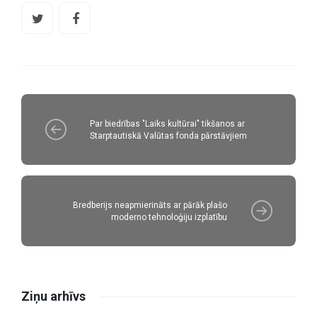
Par biedrības "Laiks kultūrai" tikšanos ar
Starptautiskā Valūtas fonda pārstāvjiem
Bredberijs neapmierināts ar pārāk plašo
moderno tehnoloģiju izplatību
Ziņu arhīvs