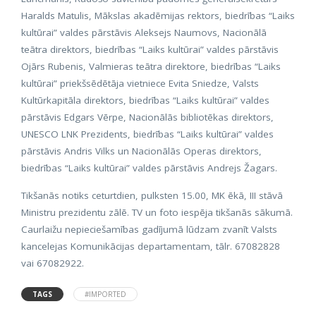
Haralds Matulis, Mākslas akadēmijas rektors, biedrības “Laiks
kultūrai” valdes pārstāvis Aleksejs Naumovs, Nacionālā
teātra direktors, biedrības “Laiks kultūrai” valdes pārstāvis
Ojārs Rubenis, Valmieras teātra direktore, biedrības “Laiks
kultūrai” priekšsēdētāja vietniece Evita Sniedze, Valsts
Kultūrkapitāla direktors, biedrības “Laiks kultūrai” valdes
pārstāvis Edgars Vērpe, Nacionālās bibliotēkas direktors,
UNESCO LNK Prezidents, biedrības “Laiks kultūrai” valdes
pārstāvis Andris Vilks un Nacionālās Operas direktors,
biedrības “Laiks kultūrai” valdes pārstāvis Andrejs Žagars.
Tikšanās notiks ceturtdien, pulksten 15.00, MK ēkā, III stāvā
Ministru prezidentu zālē. TV un foto iespēja tikšanās sākumā.
Caurlaižu nepieciešamības gadījumā lūdzam zvanīt Valsts
kancelejas Komunikācijas departamentam, tālr. 67082828
vai 67082922.
TAGS
#IMPORTED