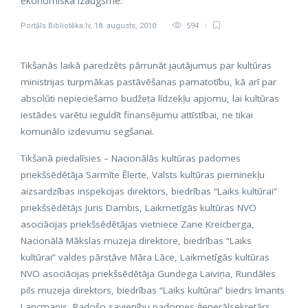
ekonomiskā izaugsmē.
Portāls Bibliotēka.lv
,
18. augusts, 2010
594
Tikšanās laikā paredzēts pārrunāt jautājumus par kultūras
ministrijas turpmākas pastāvēšanas pamatotību, kā arī par
absolūti nepieciešamo budžeta līdzekļu apjomu, lai kultūras
iestādes varētu ieguldīt finansējumu attīstībai, ne tikai
komunālo izdevumu segšanai.
Tikšanā piedalīsies – Nacionālās kultūras padomes
priekšsēdētāja Sarmīte Ēlerte, Valsts kultūras pieminekļu
aizsardzības inspekcijas direktors, biedrības “Laiks kultūrai”
priekšsēdētājs Juris Dambis, Laikmetīgās kultūras NVO
asociācijas priekšsēdētājas vietniece Zane Kreicberga,
Nacionālā Mākslas muzeja direktore, biedrības “Laiks
kultūrai” valdes pārstāve Māra Lāce, Laikmetīgās kultūras
NVO asociācijas priekšsēdētāja Gundega Laiviņa, Rundāles
pils muzeja direktors, biedrības “Laiks kultūrai” biedrs Imants
Lancmanis, Radošo savienību padomes ģenerālsekretārs