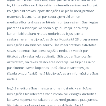
to, kā izvairīties no krāpniekiem internetā senioru auditorijai,
kolēģus bibliotēkās iepazīstinājušas ar plašo medijpratības
materiālu klāstu, kā arī par sociālajiem tīkliem un
medijpratību runājušas ar bērniem un jauniešiem. Sasniegtas
pat tādas auditorijas kā sociālo grupu māju iedzīvotāji,
kuriem bibliotekāru rīkotās nodarbības bijusi pirmā
saskarsme ar medijpratības tēmu. Kopskaitā 23 programmu
noslēgušās dalībnieces sarīkojušas medijpratības aktivitātes
savās kopienās, kas piesaistījušas nedaudz vairāk par
tūkstoš dalībnieku lielu auditoriju. Stāstot par īstenotajām
aktivitātēm, vairākas dalībnieces norādīja, ka turpinās rīkot
pasākumus savās kopienās, īpaši aktīvi iesaistoties jau
šīgada oktobrī gaidāmajā Medijpratības un informācijpratības
nedēļā.
Iegūtā medijpratības meistara loma nozīmē, ka mācības
noslēgušās bibliotekāres var turpmāk veiksmīgāk darboties
kā savu kopienu kontaktpersonas medijpratības jautājumos.
Vienlaikus, nodrošinot programmas dzīvotspēju kā