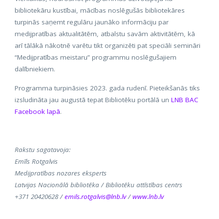
bibliotekāru kustībai, mācības noslēgušās bibliotekāres
turpinās saņemt regulāru jaunāko informāciju par
medijpratības aktualitātēm, atbalstu savām aktivitātēm, kā
arī tālākā nākotnē varētu tikt organizēti pat speciāli semināri
“Medijpratības meistaru” programmu noslēgušajiem
dalībniekiem.
Programma turpināsies 2023. gada rudenī. Pieteikšanās tiks
izsludināta jau augustā tepat Bibliotēku portālā un
LNB BAC
Facebook lapā
.
Rakstu sagatavoja:
Emīls Rotgalvis
Medijpratības nozares eksperts
Latvijas Nacionālā bibliotēka / Bibliotēku attīstības centrs
+371 20420628 /
emils.rotgalvis@lnb.lv
/
www.lnb.lv