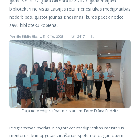
gads. No 2022. gada oktobra līdz 2023. gada maijam
bibliotekāri no visas Latvijas reizi mēnesī tikās medijpratības
nodarbībās, gūstot jaunas zināšanas, kuras pēcāk nodot
savu bibliotēku kopienai.
Portāls Bibliotēka.lv
,
5. jūlijs, 2023
2417
Daļa no Medijpratības meistariem. Foto: Diāna Rudzīte
Programmas mērķis ir sagatavot medijpratības meistarus –
mentorus, kuri apgūtās zināšanas spētu nodot gan citiem