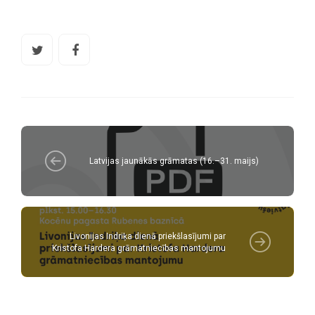
Latvijas jaunākās grāmatas (16.–31. maijs)
Livonijas Indriķa dienā priekšlasījumi par
Kristofa Hardera grāmatniecības mantojumu