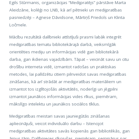
Egils Stūrmanis, organizācijas “Medijpratējs” pārstāve Marta
Aleidzāne, kolēģi no LNB, kā arī pētnieki un medijpratības
pasniedzēji – Agnese Dāvidsone, Mārtiņš Priedols un Klinta
Ločmele.
Mācību rezultātā dalībnieki attīstījuši prasmi labāk integrēt
medijpratības tematu bibliotekārajā darbā, veiksmīgāk
orientēties mediju un informācijas vidē gan bibliotekārā
darba, gan ikdienas vajadzībām. Tāpat – veicināt savu un citu
drošību interneta vidē, izmantot radošas un praktiskas
metodes, lai palīdzētu citiem pilnveidot savas medijpratības
zināšanas, kā arī strādāt ar medijpratības materiāliem un
izmantot tos izglītojošās aktivitātēs, noderīgi un jēgpilni
izmantot jaunākos informācijas vides rīkus, piemēram,
mākslīgo intelektu un jaunākos sociālos tīklus.
Medijpratības meistari savas jauniegūtās zināšanas
apliecinājuši, veicot individuālo darbu – īstenojot
medijpratības aktivitātes savās kopienās gan bibliotēkās, gan
ārpus tām. Dalībnieces rīkojušas, piemēram, seminārus par