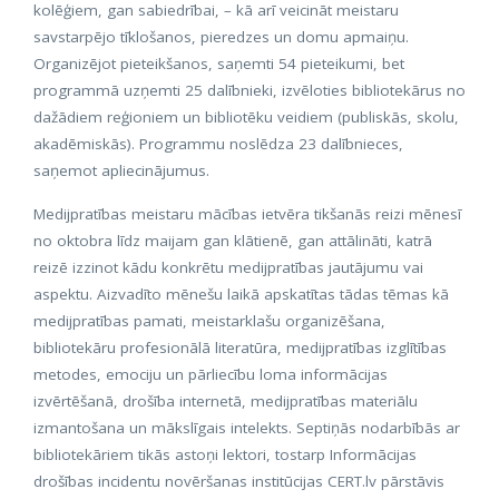
kolēģiem, gan sabiedrībai, – kā arī veicināt meistaru
savstarpējo tīklošanos, pieredzes un domu apmaiņu.
Organizējot pieteikšanos, saņemti 54 pieteikumi, bet
programmā uzņemti 25 dalībnieki, izvēloties bibliotekārus no
dažādiem reģioniem un bibliotēku veidiem (publiskās, skolu,
akadēmiskās). Programmu noslēdza 23 dalībnieces,
saņemot apliecinājumus.
Medijpratības meistaru mācības ietvēra tikšanās reizi mēnesī
no oktobra līdz maijam gan klātienē, gan attālināti, katrā
reizē izzinot kādu konkrētu medijpratības jautājumu vai
aspektu. Aizvadīto mēnešu laikā apskatītas tādas tēmas kā
medijpratības pamati, meistarklašu organizēšana,
bibliotekāru profesionālā literatūra, medijpratības izglītības
metodes, emociju un pārliecību loma informācijas
izvērtēšanā, drošība internetā, medijpratības materiālu
izmantošana un mākslīgais intelekts. Septiņās nodarbībās ar
bibliotekāriem tikās astoņi lektori, tostarp Informācijas
drošības incidentu novēršanas institūcijas CERT.lv pārstāvis