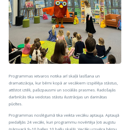
Programmas ietvaros notika arī skaļā lasīšana un
dramatizācija, kur bērni kopā ar vecākiem izspēlēja stāstus,
attīstot iztēli, pašizpausmi un sociālās prasmes. Radošajās
darbnīcās tika veidotas stāstu ilustrācijas un darinātas
pūcītes.
Programmas noslēgumā tika veikta vecāku aptauja. Aptaujā
piedalījās 24 vecāki, kuri programmu novērtēja ļoti augstu
(pārsvarā 9–10 balles 10 ballu skalā). Vecāki uzsvēra bērnu