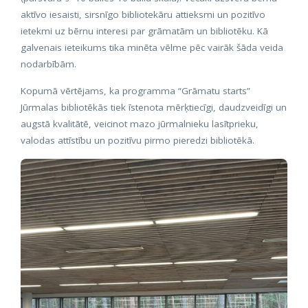
aktīvo iesaisti, sirsnīgo bibliotekāru attieksmi un pozitīvo
ietekmi uz bērnu interesi par grāmatām un bibliotēku. Kā
galvenais ieteikums tika minēta vēlme pēc vairāk šāda veida
nodarbībām.
Kopumā vērtējams, ka programma “Grāmatu starts”
Jūrmalas bibliotēkās tiek īstenota mērķtiecīgi, daudzveidīgi un
augstā kvalitātē, veicinot mazo jūrmalnieku lasītprieku,
valodas attīstību un pozitīvu pirmo pieredzi bibliotēkā.