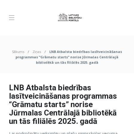
Sākums
Ziņas
LNB Atbalsta biedrības lasītveicināšanas
programmas “Grāmatu starts” norise Jūrmalas Centrālajā
bibliotēkā un tās filiālēs 2025. gadā
LNB Atbalsta biedrības
lasītveicināšanas programmas
“Grāmatu starts” norise
Jūrmalas Centrālajā bibliotēkā
un tās filiālēs 2025. gadā
Lai nodrošinātu veiksmīgu un plašu pirmsskolas vecuma