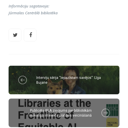
Informāciju sagatavoja:
Jūrmalas Centrālā bibliotēka
Interviju sērija “Iepazīstam savējos”: Līga
Bujane
Publicēts IFLA ziņojums par bibliotēkām
mākslīgā intelekta pratības veicināšanā