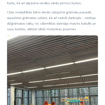
burtu, kā arī atpazina vecāku vārdu pirmos burtus.
Citās nodarbībās bērni devās ceļojumā grāmatu pasaulē,
iepazīstot grāmatas uzbūvi, kā arī radoši darbojās – veidoja
dižgrāmatas vāku, no sālsmīklas darināja maizes kukulīti un
savu burtiņu, attīstot sīkās motorikas prasmes.