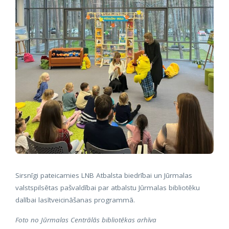
Sirsnīgi pateicamies LNB Atbalsta biedrībai un Jūrmalas
valstspilsētas pašvaldībai par atbalstu Jūrmalas bibliotēku
dalībai lasītveicināšanas programmā.
Foto no Jūrmalas Centrālās bibliotēkas arhīva