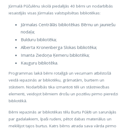
Jūrmalā Pūčulēnu skolā piedalījās 40 bērni un nodarbībās
iesaistījās visas Jūrmalas valstspilsētas bibliotēkas:
Jūrmalas Centrālās bibliotēkas Bērnu un jauniešu
nodaļa;
Bulduru bibliotēka;
Alberta Kronenberga Slokas bibliotēka;
Imanta Ziedoņa Ķemeru bibliotēka;
Kauguru bibliotēka.
Programmas laikā bērni rotaļīgā un vecumam atbilstošā
veidā iepazinās ar bibliotēku, grāmatām, burtiem un
stāstiem. Nodarbībās tika izmantoti tēli un stāstniecības
elementi, veidojot bērniem drošu un pozitīvu pirmo pieredzi
bibliotēkā.
Bērni iepazinās ar bibliotēkas tēlu Burtu Pūķīti un sarunājās
par gadalaikiem, īpaši rudeni, pētot dabas materiālus un
meklējot tajos burtus. Katrs bērns atrada sava vārda pirmo