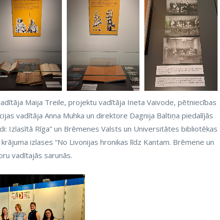
adītāja Maija Treile, projektu vadītāja Ineta Vaivode, pētniecības
cijas vadītāja Anna Muhka un direktore Dagnija Baltiņa piedalījās
i: Izlasītā Rīga” un Brēmenes Valsts un Universitātes bibliotēkas
) krājuma izlases “No Livonijas hronikas līdz Kantam. Brēmene un
oru vadītajās sarunās.