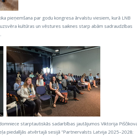
ka pieņemšana par godu kongresa ārvalstu viesiem, kurā LNB
 uzsvēra kultūras un vēstures saiknes starp abām sadraudzības
.
adomniece starptautiskās sadarbības jautājumos Viktorija Piščikov
eļa piedalījās atvērtajā sesijā “Partnervalsts Latvija 2025–2028: