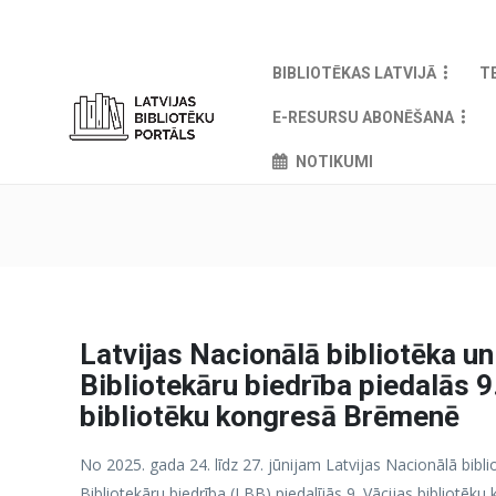
BIBLIOTĒKAS LATVIJĀ
T
E-RESURSU ABONĒŠANA
NOTIKUMI
Latvijas Nacionālā bibliotēka un
Bibliotekāru biedrība piedalās 9
bibliotēku kongresā Brēmenē
No 2025. gada 24. līdz 27. jūnijam Latvijas Nacionālā bibl
Bibliotekāru biedrība (LBB) piedalījās 9. Vācijas bibliotēku