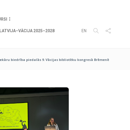
07
AUG
2026
URSI
LATVIJA–VĀCIJA 2025–2028
EN
otekāru biedrība piedalās 9. Vācijas bibliotēku kongresā Brēmenē