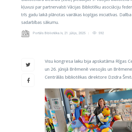
kļuvusi par partnervalsti Vācijas Bibliotēku asociāciju fede
trīs gadu laikā plānotas vairākas kopīgas iniciatīvas. Dal
sadarbības sākumu.
Portāls Bibliotēka.lv
,
21. jūlijs, 2025
592
Visu kongresa laiku bija apskatāma Rīgas C
un 26. jūnijā Brēmenē viesojās un Brēmene
Centrālās bibliotēkas direktore Dzidra Šmit