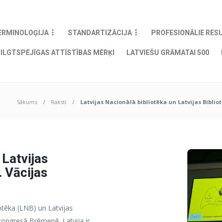
ERMINOLOĢIJA
STANDARTIZĀCIJA
PROFESIONĀLIE RES
ILGTSPĒJĪGAS ATTĪSTĪBAS MĒRĶI
LATVIEŠU GRĀMATAI 500
Sākums
Raksti
Latvijas Nacionālā bibliotēka un Latvijas Bibli
 Latvijas
. Vācijas
iotēka (LNB) un Latvijas
 kongresā Brēmenē. Latvija ir