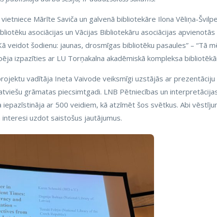
 vietniece Mārīte Saviča un galvenā bibliotekāre Ilona Vēliņa-Švilp
ibliotēku asociācijas un Vācijas Bibliotekāru asociācijas apvienotās
“Kā veidot šodienu: jaunas, drosmīgas bibliotēku pasaules” – “Tā 
spēja izpazīties ar LU Torņakalna akadēmiskā kompleksa bibliotēk
rojektu vadītāja Ineta Vaivode veiksmīgi uzstājās ar prezentāciju
latviešu grāmatas piecsimtgadi. LNB Pētniecības un interpretācija
a iepazīstināja ar 500 veidiem, kā atzīmēt šos svētkus. Abi vēstīju
a interesi uzdot saistošus jautājumus.