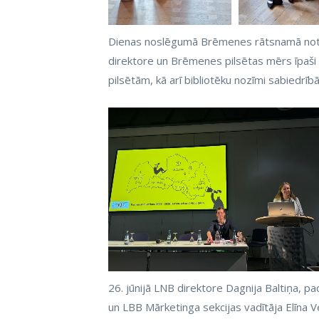
Dienas noslēgumā Brēmenes rātsnamā noti
direktore un Brēmenes pilsētas mērs īpaši
pilsētām, kā arī bibliotēku nozīmi sabiedrībā
26. jūnijā LNB direktore Dagnija Baltiņa, p
un LBB Mārketinga sekcijas vadītāja Elīna V