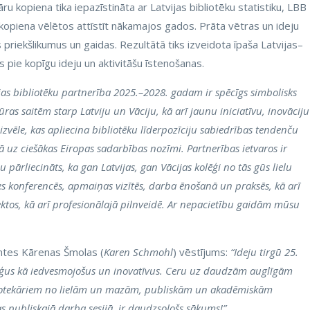
ru kopiena tika iepazīstināta ar Latvijas bibliotēku statistiku, LBB
kopiena vēlētos attīstīt nākamajos gados. Prāta vētras un ideju
 priekšlikumus un gaidas. Rezultātā tiks izveidota īpaša Latvijas–
 pie kopīgu ideju un aktivitāšu īstenošanas.
ijas bibliotēku partnerība 2025.–2028. gadam ir spēcīgs simbolisks
ras saitēm starp Latviju un Vāciju, kā arī jaunu iniciatīvu, inovāciju
zvēle, kas apliecina bibliotēku līderpozīciju sabiedrības tendenču
 uz ciešākas Eiropas sadarbības nozīmi. Partnerības ietvaros ir
ārliecināts, ka gan Latvijas, gan Vācijas kolēģi no tās gūs lielu
es konferencēs, apmaiņas vizītēs, darba ēnošanā un praksēs, kā arī
ektos, kā arī profesionālajā pilnveidē. Ar nepacietību gaidām mūsu
entes Kārenas Šmolas (
Karen Schmohl
) vēstījums:
“Ideju tirgū 25.
lēģus kā iedvesmojošus un inovatīvus. Ceru uz daudzām auglīgām
ibliotekāriem no lielām un mazām, publiskām un akadēmiskām
as publiskajā darba sesijā, ir daudzsološs sākums!”