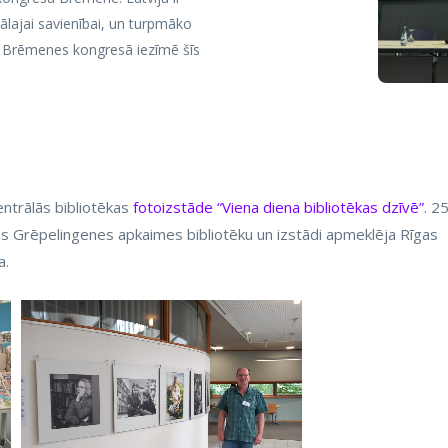
rālajai savienībai, un turpmāko
ība Brēmenes kongresā iezīmē šīs
entrālās bibliotēkas
fotoizstāde “Viena diena bibliotēkas dzīvē”
. 25
s Grēpelingenes apkaimes bibliotēku un izstādi apmeklēja Rīgas
a.