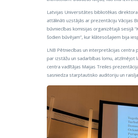
Latvijas Universitātes bibliotēkas direktora
attālināti uzstājās ar prezentāciju Vācijas B
būvniecības komisijas organizētajā sesijā 
šodien būvējam”, kur klātesošajiem bija ie
LNB Pētniecības un interpretācijas centra p
par izstāžu un sadarbības lomu, atzīmējot 
centra vadītājas Maijas Treiles prezentācij
sasniedza starptautisko auditoriju un raisīj