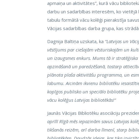
apmaiņa un aktivitātes”, kurā vācu bibliotekā
darbu un sadarbības interesēm, ko vietējā 
tabulu formātā vācu kolēģi pierakstīja savus
Vācijas sadarbības darba grupa, kas strādās
Dagnija Baltiņa uzskata, ka
“Latvijas un Vāc
vēstījums par ciešajām vēsturiskajām un kultū
un izaugsmes enkurs. Mums tā ir stratēģiska i
apzināšanā un paredzēšanā, tostarp attiecībā
plānota plaša aktivitāšu programma, un esmu p
labumu. Aicinām ikvienu bibliotēku iesaistīti
kopīgos publisko un speciālo bibliotēku proj
vācu kolēģus Latvijas bibliotēkās!“
Jaunās Vācijas Bibliotēku asociāciju prezid
aprīlī Rīgā mēs iepazinām savus Latvijas ko
tikšanās reizēm, arī darba līmenī, starp b
bibliotēkām. Daudzās idejas, kas tika izvirzīt