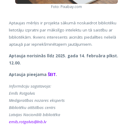
Foto: Pixabay.com
Aptaujas mērķis ir projekta sākumā noskaidrot bibliotēku
lietotāju izpratni par mākslīgo intelektu un tā saistību ar
bibliotēkām. Ikviens interesents aicināts piedalīties nelielā
aptaujā par iepriekšminētajiem jautājumiem.
Aptauja norisinās līdz 2025. gada 14. februāra plkst.
12.00.
Aptauja pieejama
ŠEIT
.
Informāciju sagatavoja:
Emīls Rotgalvis
Medijpratības nozares eksperts
Bibliotēku attīstības centrs
Latvijas Nacionālā bibliotēka
emils.rotgalvis@lnb.lv