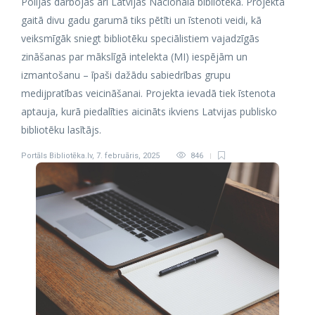
Polijas darbojas arī Latvijas Nacionālā bibliotēka. Projekta
gaitā divu gadu garumā tiks pētīti un īstenoti veidi, kā
veiksmīgāk sniegt bibliotēku speciālistiem vajadzīgās
zināšanas par mākslīgā intelekta (MI) iespējām un
izmantošanu – īpaši dažādu sabiedrības grupu
medijpratības veicināšanai. Projekta ievadā tiek īstenota
aptauja, kurā piedalīties aicināts ikviens Latvijas publisko
bibliotēku lasītājs.
Portāls Bibliotēka.lv
,
7. februāris, 2025
846