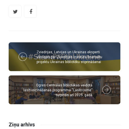
Zviedrijas, Latvijas un Ukrainas eksperti
vienojas par Zviedrijas institūta finansētu
projektu Ukrainas bibliotēku stiprināšanai
Ogres Centrālās bibliotēkas veidotā
lasītveicināšanas programma “Lasītrosme”
turpinās arī 2025. gadā
Ziņu arhīvs