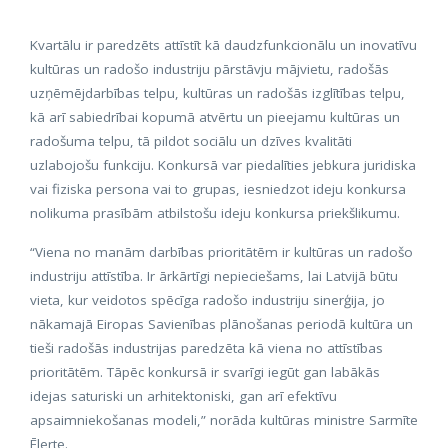
Kvartālu ir paredzēts attīstīt kā daudzfunkcionālu un inovatīvu
kultūras un radošo industriju pārstāvju mājvietu, radošās
uzņēmējdarbības telpu, kultūras un radošās izglītības telpu,
kā arī sabiedrībai kopumā atvērtu un pieejamu kultūras un
radošuma telpu, tā pildot sociālu un dzīves kvalitāti
uzlabojošu funkciju. Konkursā var piedalīties jebkura juridiska
vai fiziska persona vai to grupas, iesniedzot ideju konkursa
nolikuma prasībām atbilstošu ideju konkursa priekšlikumu.
“Viena no manām darbības prioritātēm ir kultūras un radošo
industriju attīstība. Ir ārkārtīgi nepieciešams, lai Latvijā būtu
vieta, kur veidotos spēcīga radošo industriju sinerģija, jo
nākamajā Eiropas Savienības plānošanas periodā kultūra un
tieši radošās industrijas paredzēta kā viena no attīstības
prioritātēm. Tāpēc konkursā ir svarīgi iegūt gan labākās
idejas saturiski un arhitektoniski, gan arī efektīvu
apsaimniekošanas modeli,” norāda kultūras ministre Sarmīte
Ēlerte.