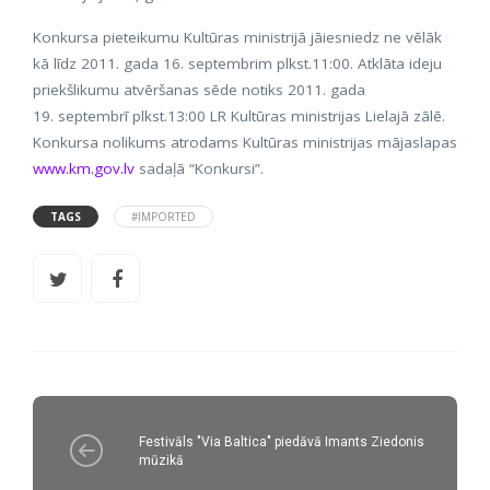
Konkursa pieteikumu Kultūras ministrijā jāiesniedz ne vēlāk
kā līdz 2011. gada 16. septembrim plkst.11:00. Atklāta ideju
priekšlikumu atvēršanas sēde notiks 2011. gada
19. septembrī plkst.13:00 LR Kultūras ministrijas Lielajā zālē.
Konkursa nolikums atrodams Kultūras ministrijas mājaslapas
www.km.gov.lv
sadaļā “Konkursi”.
TAGS
#IMPORTED
Festivāls "Via Baltica" piedāvā Imants Ziedonis
mūzikā