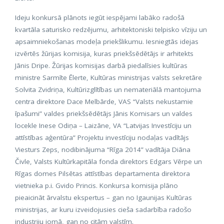
Ideju konkursā plānots iegūt iespējami labāko radošā
kvartāla saturisko redzējumu, arhitektoniski telpisko vīziju un
apsaimniekošanas modeļa priekšlikumu. Iesniegtās idejas
izvērtēs žūrijas komisija, kuras priekšsēdētājs ir arhitekts
Jānis Dripe. Žūrijas komisijas darbā piedalīsies kultūras
ministre Sarmīte Ēlerte, Kultūras ministrijas valsts sekretāre
Solvita Zvidriņa, Kultūrizglītības un nemateriālā mantojuma
centra direktore Dace Melbārde, VAS “Valsts nekustamie
īpašumi” valdes priekšsēdētājs Jānis Komisars un valdes
locekle Inese Odiņa – Laizāne, VA “Latvijas Investīciju un
attīstības aģentūra” Projektu investīciju nodaļas vadītājs
Viesturs Zeps, nodibinājuma “Rīga 2014” vadītāja Diāna
Čivle, Valsts Kultūrkapitāla fonda direktors Edgars Vērpe un
Rīgas domes Pilsētas attīstības departamenta direktora
vietnieka p.i. Gvido Princis. Konkursa komisija plāno
pieaicināt ārvalstu ekspertus – gan no Igaunijas Kultūras
ministrijas, ar kuru izveidojusies cieša sadarbība radošo
industriju jomā, gan no citām valstīm.