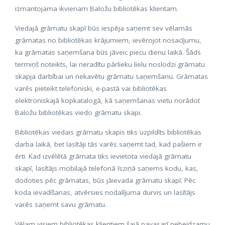
izmantojama ikvienam Baložu bibliotēkas klientam.
Viedajā grāmatu skapī būs iespēja saņemt sev vēlamās
grāmatas no bibliotēkas krājumiem, ievērojot nosacījumu,
ka grāmatas saņemšana būs jāveic piecu dienu laikā. Šāds
termiņš noteikts, lai neradītu pārlieku lielu noslodzi grāmatu
skapja darbībai un nekavētu grāmatu saņemšanu. Grāmatas
varēs pieteikt telefoniski, e-pastā vai bibliotēkas
elektroniskajā kopkatalogā, kā saņemšanas vietu norādot
Baložu bibliotēkas viedo grāmatu skapi.
Bibliotēkas viedais grāmatu skapis tiks uzpildīts bibliotēkas
darba laikā, bet lasītāji tās varēs saņemt tad, kad pašiem ir
ērti. Kad izvēlētā grāmata tiks ievietota viedajā grāmatu
skapī, lasītājs mobilajā telefonā īsziņā saņems kodu, kas,
dodoties pēc grāmatas, būs jāievada grāmatu skapī. Pēc
koda ievadīšanas, atvērsies nodalījuma durvis un lasītājs
varēs saņemt savu grāmatu.
Vēlam visiem bibliotēkas klientiem šajā pavasarī nebeidzamu