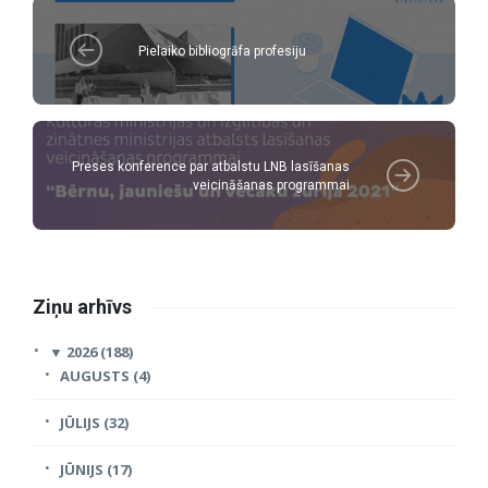
Pielaiko bibliogrāfa profesiju
Preses konference par atbalstu LNB lasīšanas
veicināšanas programmai
Ziņu arhīvs
▼
2026 (188)
AUGUSTS (4)
JŪLIJS (32)
JŪNIJS (17)