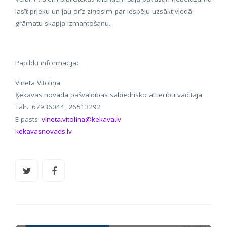
lasīt prieku un jau drīz ziņosim par iespēju uzsākt viedā
grāmatu skapja izmantošanu.
Papildu informācija:
Vineta Vītoliņa
Ķekavas novada pašvaldības sabiedrisko attiecību vadītāja
Tālr.: 67936044, 26513292
E-pasts:
vineta.vitolina@kekava.lv
kekavasnovads.lv