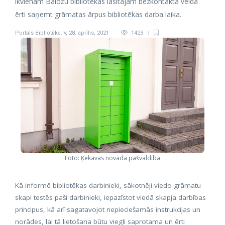
ikvienam Baložu bibliotēkas lasītājam bezkontakta veidā
ērti saņemt grāmatas ārpus bibliotēkas darba laika.
Portāls Bibliotēka.lv
,
28. aprīlis, 2021
1423
Foto: Ķekavas novada pašvaldība
Kā informē bibliotēkas darbinieki, sākotnēji viedo grāmatu
skapi testēs paši darbinieki, iepazīstot viedā skapja darbības
principus, kā arī sagatavojot nepieciešamās instrukcijas un
norādes, lai tā lietošana būtu viegli saprotama un ērti