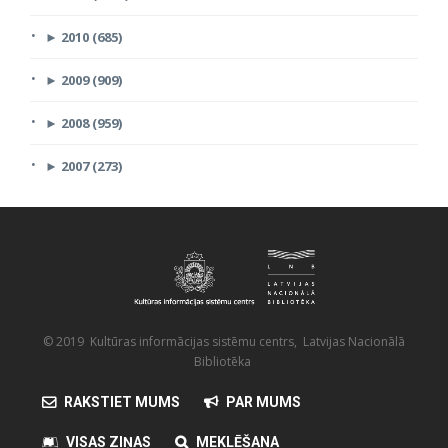
►
2010 (685)
►
2009 (909)
►
2008 (959)
►
2007 (273)
© 2019 Kultūras informācijas sistēmu centrs, Latvijas Nacionālā
Bibliotēka
RAKSTIET MUMS
PAR MUMS
VISAS ZIŅAS
MEKLĒŠANA