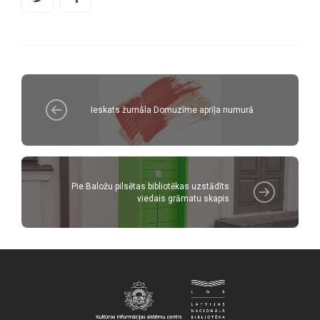
Ieskats žurnāla Domuzīme aprīļa numurā
Pie Baložu pilsētas bibliotēkas uzstādīts
viedais grāmatu skapis