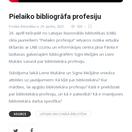
Pielaiko bibliogrāfa profesiju
Portāls Bibliotēka.lv
,
29. aprīlis, 2021
923
26. aprīlī tiešraidē no Latvijas Nacionālās bibliotēkas (LNB)
cikla jauniešiem “Pielaiko profesiju!” ietvaros notika virtuāla
tikšanās ar LNB Uzziņu un informācijas centra Jāņa Pāvila II
lasītavas galvenajām bibliogrāfēm Signi Mežjāni un Lieni
Mukāni sarunā par bibliotekāra profesiju.
Stāstījuma laikā Liene Mukāne un Signe Mežjāne sniedza
atbildes uz jautājumiem: Kā kļūt par bibliotekāru? Kur
mācīties, lai apgūtu bibliotekāra profesiju? Kādi ir priekšstati
par bibliotekāra profesiju, un kā ir patiesībā? Kā ir mainījusies
bibliotekāra darba specifika?
SOURCE
LATVIJAS NACIONĀLĀ BIBLIOTĒKA