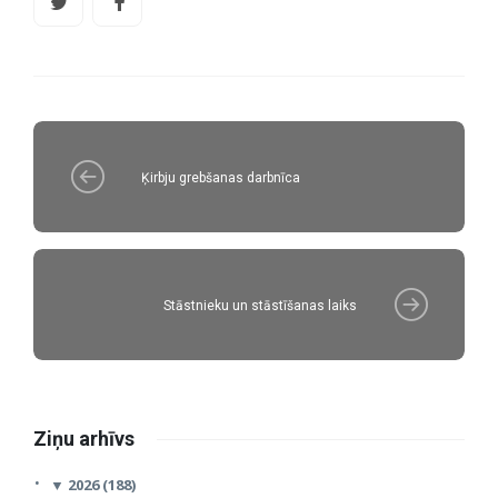
Ķirbju grebšanas darbnīca
Stāstnieku un stāstīšanas laiks
Ziņu arhīvs
▼
2026 (188)