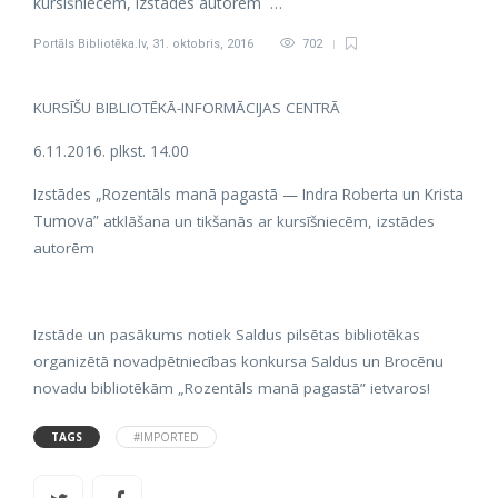
kursīšniecēm, izstādes autorēm …
Portāls Bibliotēka.lv
,
31. oktobris, 2016
702
KURSĪŠU BIBLIOTĒKĀ-INFORMĀCIJAS CENTRĀ
6.11.2016. plkst. 14.00
Izstādes „Rozentāls manā pagastā — Indra Roberta un Krista
Tumova”
atklāšana un tikšanās ar kursīšniecēm, izstādes
autorēm
Izstāde un pasākums notiek Saldus pilsētas bibliotēkas
organizētā novadpētniecības konkursa Saldus un Brocēnu
novadu bibliotēkām „Rozentāls manā pagastā” ietvaros!
TAGS
#IMPORTED