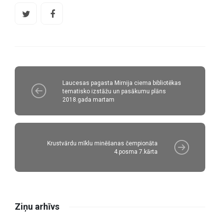
Laucesas pagasta Mirnija ciema bibliotēkas
tematisko izstāžu un pasākumu plāns
2018.gada martam
Krustvārdu mīklu minēšanas čempionāta
4.posma 7.kārta
Ziņu arhīvs