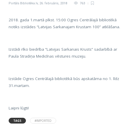
Portāls Bibliotēka.lv
,
26. februāris, 2018
763
2018. gada 1.martā plkst. 15:00 Ogres Centrālajā bibliotēkā
notiks izstādes “Latvijas Sarkanajam Krustam 100” atklāšana.
Izstādi rīko biedrība “Latvijas Sarkanais Krusts” sadarbībā ar
Paula Stradiņa Medicīnas vēstures muzeju.
Izstāde Ogres Centrālajā bibliotēkā būs apskatāma no 1. līdz
31.martam.
Laipni lūgti!
TAGS
#IMPORTED