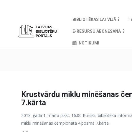
BIBLIOTĒKAS LATVIJĀ
T
E-RESURSU ABONĒŠANA
NOTIKUMI
Krustvārdu mīklu minēšanas č
7.kārta
2018. gada 1. martā plkst. 16.00 Kursīšu bibliotēkā-informā
mīklu minēšanas čempionāta 4.posma 7.kārta.