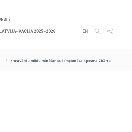
06
AUG
2026
URSI
LATVIJA–VĀCIJA 2025–2028
EN
as
Krustvārdu mīklu minēšanas čempionāta 4.posma 7.kārta