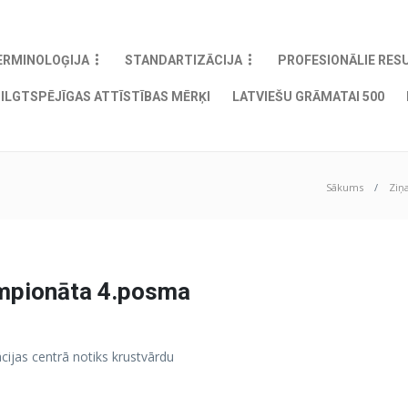
ERMINOLOĢIJA
STANDARTIZĀCIJA
PROFESIONĀLIE RES
ILGTSPĒJĪGAS ATTĪSTĪBAS MĒRĶI
LATVIEŠU GRĀMATAI 500
Sākums
Ziņ
empionāta 4.posma
cijas centrā notiks krustvārdu