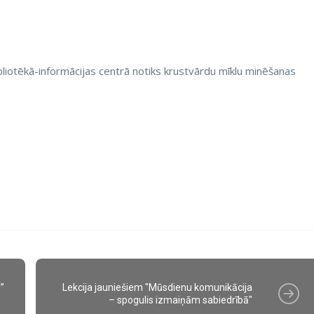
liotēkā-informācijas centrā notiks k
rustvārdu mīklu minēšanas
”
Lekcija jauniešiem "Mūsdienu komunikācija
– spogulis izmaiņām sabiedrībā"