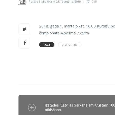
Portāls Bibliotēka.lv
,
23. februāris, 2018
715
2018. gada 1. martā plkst. 16.00 Kursīšu bib
čempionāta 4.posma 7.kārta.
TAGS
#IMPORTED
Izstādes “Latvijas Sarkanajam Krustam 100
atklāšana