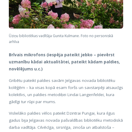
Ūziņu bibliotēkas vadītāja Gunita Kulmane. Foto no personiskā
arhīva
Brīvais mikrofons (iespēja pateikt jebko – pievērst
uzmanību kādai aktualitātei, pateikt kādam paldies,
novēlējums u.c.)
Gribētu pateikt paldies savām Jelgavas novada bibliotēku
kolēģēm – ka visas kopā esam foršs un savstarpēji atsaucīgs
kolektīvs, un paldies metodiķei Lindai Langenfeldei, kura
gādīgi tur rūpi par mums.
Vislielāko paldies vēlos pateikt Dzintrai Pungai, kura ilgus
gadus bija Jelgavas novada pašvaldības bibliotēku metodiskā
darba vadītāja. Cilvēcīga, sirsnīga, zinoša un atbalstoša –