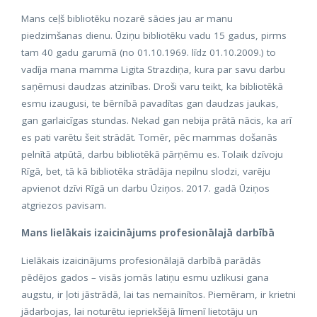
Mans ceļš bibliotēku nozarē sācies jau ar manu
piedzimšanas dienu. Ūziņu bibliotēku vadu 15 gadus, pirms
tam 40 gadu garumā (no 01.10.1969. līdz 01.10.2009.) to
vadīja mana mamma Ligita Strazdiņa, kura par savu darbu
saņēmusi daudzas atzinības. Droši varu teikt, ka bibliotēkā
esmu izaugusi, te bērnībā pavadītas gan daudzas jaukas,
gan garlaicīgas stundas. Nekad gan nebija prātā nācis, ka arī
es pati varētu šeit strādāt. Tomēr, pēc mammas došanās
pelnītā atpūtā, darbu bibliotēkā pārņēmu es. Tolaik dzīvoju
Rīgā, bet, tā kā bibliotēka strādāja nepilnu slodzi, varēju
apvienot dzīvi Rīgā un darbu Ūziņos. 2017. gadā Ūziņos
atgriezos pavisam.
Mans lielākais izaicinājums profesionālajā darbībā
Lielākais izaicinājums profesionālajā darbībā parādās
pēdējos gados – visās jomās latiņu esmu uzlikusi gana
augstu, ir ļoti jāstrādā, lai tas nemainītos. Piemēram, ir krietni
jādarbojas, lai noturētu iepriekšējā līmenī lietotāju un