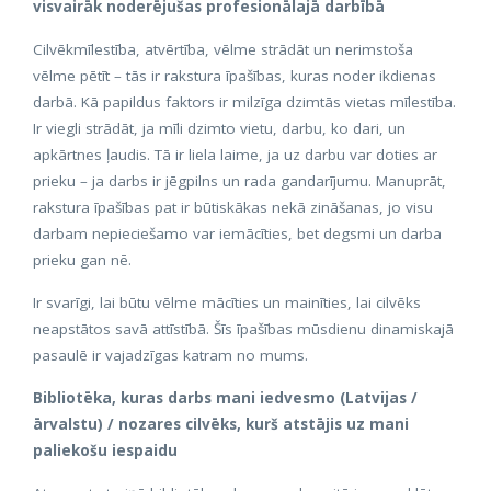
visvairāk noderējušas profesionālajā darbībā
Cilvēkmīlestība, atvērtība, vēlme strādāt un nerimstoša
vēlme pētīt – tās ir rakstura īpašības, kuras noder ikdienas
darbā. Kā papildus faktors ir milzīga dzimtās vietas mīlestība.
Ir viegli strādāt, ja mīli dzimto vietu, darbu, ko dari, un
apkārtnes ļaudis. Tā ir liela laime, ja uz darbu var doties ar
prieku – ja darbs ir jēgpilns un rada gandarījumu. Manuprāt,
rakstura īpašības pat ir būtiskākas nekā zināšanas, jo visu
darbam nepieciešamo var iemācīties, bet degsmi un darba
prieku gan nē.
Ir svarīgi, lai būtu vēlme mācīties un mainīties, lai cilvēks
neapstātos savā attīstībā. Šīs īpašības mūsdienu dinamiskajā
pasaulē ir vajadzīgas katram no mums.
Bibliotēka, kuras darbs mani iedvesmo (Latvijas /
ārvalstu) / nozares cilvēks, kurš atstājis uz mani
paliekošu iespaidu