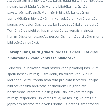
Atsaucot atmiņā bibliotēkas, kuras gadu gaitā ir apmeklētas,
nevaru izcelt kādu īpašu vienu bibliotēku – grūti tās
savstarpēji salīdzināt. Vienmēr ir bijis tā, ka katrā no
apmeklētajām bibliotēkām, ir ko redzēt, un katrā var gūt
jaunas profesionālas idejas, ko lietot savā ikdienas darbā.
Tomēr vēlos piebilst, ka, manuprāt, galvenais ir zinošs,
harizmātisks un atsaucīgs personāls – un tādu cilvēku mums
bibliotēkās netrūkst.
Pakalpojums, kuru gribētu redzēt ieviestu Latvijas
bibliotēkās / kādā konkrētā bibliotēkā
Gribētos, lai nākotnē atkal rastos kāds pakalpojums, kurš
spētu nest tik milzīgu uzrāvienu, kā toreiz, kad Bila un
Melindas Geitsu fonda atbalstītā projekta ietvaros Latvijas
bibliotēkas tika aprīkotas ar datoriem un gana ātru
bezmaksas interneta pieslēgumu. Bibliotēkām tas bija
milzīgs atspēriens, un varētu teikt, ka tās ieguva otru elpu.
Joprojām atceros tās cilvēku rindas uz datoru izmantošanu.