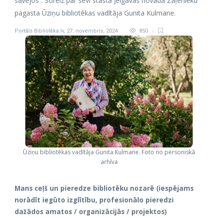
savējos”. Šoreiz par sevi stāsta Jelgavas novada Zaļenieku
pagasta Ūziņu bibliotēkas vadītāja Gunita Kulmane.
Portāls Bibliotēka.lv
,
27. novembris, 2024
850
Ūziņu bibliotēkas vadītāja Gunita Kulmane. Foto no personiskā
arhīva
Mans ceļš un pieredze bibliotēku nozarē (iespējams
norādīt iegūto izglītību, profesionālo pieredzi
dažādos amatos / organizācijās / projektos)