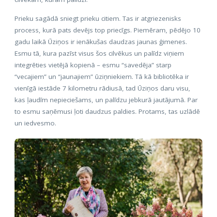
Prieku sagādā sniegt prieku citiem. Tas ir atgriezenisks
process, kurā pats devējs top priecīgs. Piemēram, pēdējo 10
gadu laikā Ūziņos ir ienākušas daudzas jaunas ģimenes.
Esmu tā, kura pazīst visus šos cilvēkus un palīdz viņiem
integrēties vietējā kopienā – esmu “savedēja” starp
“vecajiem” un “jaunajiem” ūziņniekiem. Tā kā bibliotēka ir
vienīgā iestāde 7 kilometru rādiusā, tad Ūziņos daru visu,
kas ļaudīm nepieciešams, un palīdzu jebkurā jautājumā. Par
to esmu saņēmusi ļoti daudzus paldies. Protams, tas uzlādē
un iedvesmo.