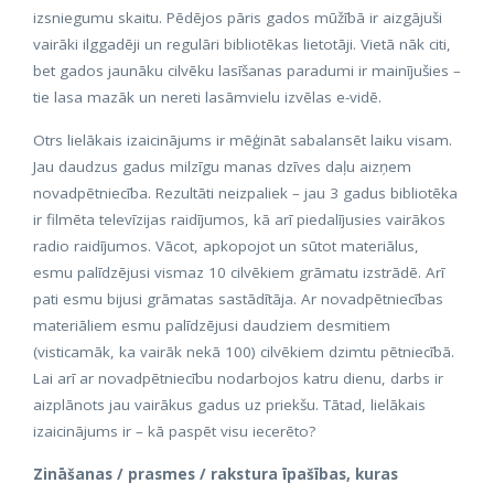
izsniegumu skaitu. Pēdējos pāris gados mūžībā ir aizgājuši
vairāki ilggadēji un regulāri bibliotēkas lietotāji. Vietā nāk citi,
bet gados jaunāku cilvēku lasīšanas paradumi ir mainījušies –
tie lasa mazāk un nereti lasāmvielu izvēlas e-vidē.
Otrs lielākais izaicinājums ir mēģināt sabalansēt laiku visam.
Jau daudzus gadus milzīgu manas dzīves daļu aizņem
novadpētniecība. Rezultāti neizpaliek – jau 3 gadus bibliotēka
ir filmēta televīzijas raidījumos, kā arī piedalījusies vairākos
radio raidījumos. Vācot, apkopojot un sūtot materiālus,
esmu palīdzējusi vismaz 10 cilvēkiem grāmatu izstrādē. Arī
pati esmu bijusi grāmatas sastādītāja. Ar novadpētniecības
materiāliem esmu palīdzējusi daudziem desmitiem
(visticamāk, ka vairāk nekā 100) cilvēkiem dzimtu pētniecībā.
Lai arī ar novadpētniecību nodarbojos katru dienu, darbs ir
aizplānots jau vairākus gadus uz priekšu. Tātad, lielākais
izaicinājums ir – kā paspēt visu iecerēto?
Zināšanas / prasmes / rakstura īpašības, kuras