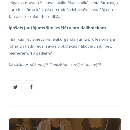
Jelgavas novada Sesavas bibliotēkas vadītāja Inta Strazdiņa,
kura ir zināma kā čakla un radoša bibliotēkas vadītāja un
fantastisku rokdarbu radītāja.
Īpašais jautājums šim izvēlētajam dalībniekam
Inta, kas Tev sniedz vislielāko gandarījumu profesionālajā
jomā un kādu redzi savas bibliotēkas nākotni/vīziju, pēc,
piemēram, 10 gadiem?
Uz tikšanos nākamajā “Iepazīstam savējos” intervijā!