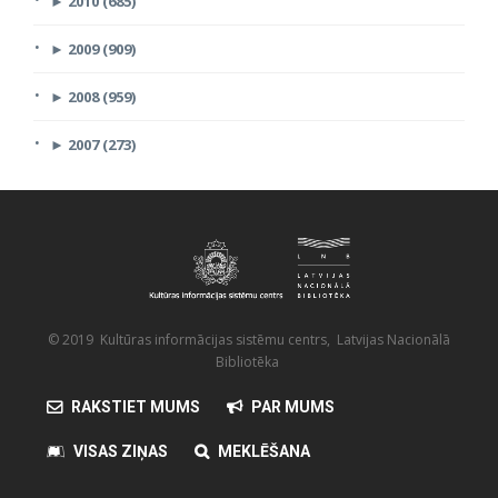
►
2010 (685)
►
2009 (909)
►
2008 (959)
►
2007 (273)
© 2019 Kultūras informācijas sistēmu centrs, Latvijas Nacionālā
Bibliotēka
RAKSTIET MUMS
PAR MUMS
VISAS ZIŅAS
MEKLĒŠANA