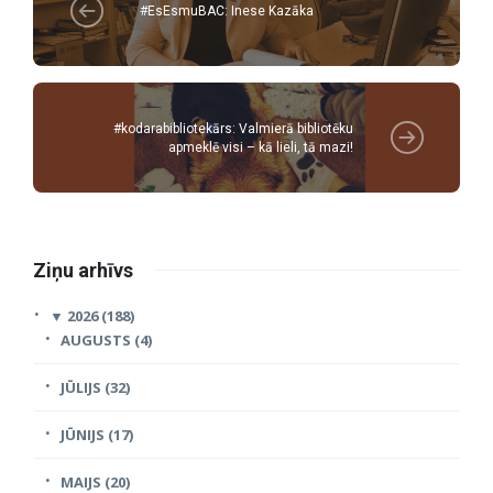
#EsEsmuBAC: Inese Kazāka
#kodarabibliotekārs: Valmierā bibliotēku
apmeklē visi – kā lieli, tā mazi!
Ziņu arhīvs
▼
2026 (188)
AUGUSTS (4)
JŪLIJS (32)
JŪNIJS (17)
MAIJS (20)