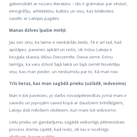
galvenokārt ar nozaru literatūru – tās ir grāmatas par vēsturi,
etnogrāfiju, arhitektūru, kultūru un visu, kas lielākoties
saistīts ar Latvijas pagātni.
Manas dzīves īpašie mirkļi
Jau sen zinu, ka laime ir vienkāršās lietās. Tā ir arī tad, kad
apstājies, paveries apkārt un redzi, cik mūsu Latvija ir
bezgala skaista. Mūsu Dievzemīte. Dieva zeme. Esmu
laimīga, ka varu dzīvot šajā laikā un šajā zemē! Novērtēju
visu, kas man pieder, un neskumstu par to, kā man nav.
Trīs lietas, kas man sagādā prieku (uzlādē, iedvesmo)
Man ir ļoti paveicies, jo darbs novadpētniecības jomā mani ir
savedis un joprojām saved kopā ar daudziem brīnišķīgiem,
Latviju dziļi mīlošiem cilvēkiem, kuri mani ļoti iedvesmo.
Lielu prieku un gandarījumu sagādā veiksmīgs pētnieciskais
process dzimtu izpētē, kad redzi, cik tas ir nozīmīgs
cilvēkam, kuram palīdzi.