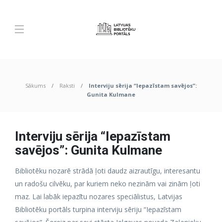
Sākums
Raksti
Interviju sērija “Iepazīstam savējos”:
Gunita Kulmane
Interviju sērija “Iepazīstam
savējos”: Gunita Kulmane
Bibliotēku nozarē strādā ļoti daudz aizrautīgu, interesantu
un radošu cilvēku, par kuriem neko nezinām vai zinām ļoti
maz. Lai labāk iepazītu nozares speciālistus, Latvijas
Bibliotēku portāls turpina interviju sēriju “Iepazīstam