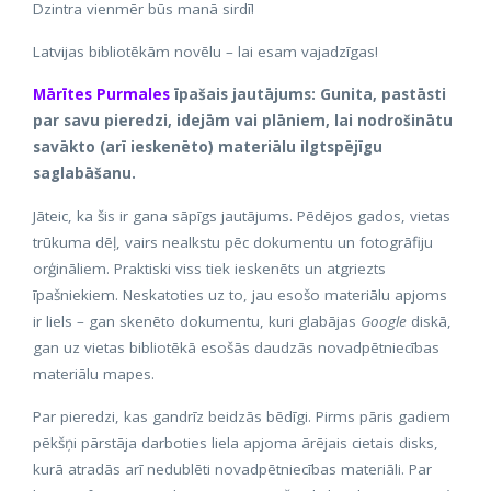
Dzintra vienmēr būs manā sirdī!
Latvijas bibliotēkām novēlu – lai esam vajadzīgas!
Mārītes Purmales
īpašais jautājums: Gunita, pastāsti
par savu pieredzi, idejām vai plāniem, lai nodrošinātu
savākto (arī ieskenēto) materiālu ilgtspējīgu
saglabāšanu.
Jāteic, ka šis ir gana sāpīgs jautājums. Pēdējos gados, vietas
trūkuma dēļ, vairs nealkstu pēc dokumentu un fotogrāfiju
orģināliem. Praktiski viss tiek ieskenēts un atgriezts
īpašniekiem. Neskatoties uz to, jau esošo materiālu apjoms
ir liels – gan skenēto dokumentu, kuri glabājas
Google
diskā,
gan uz vietas bibliotēkā esošās daudzās novadpētniecības
materiālu mapes.
Par pieredzi, kas gandrīz beidzās bēdīgi. Pirms pāris gadiem
pēkšņi pārstāja darboties liela apjoma ārējais cietais disks,
kurā atradās arī nedublēti novadpētniecības materiāli. Par