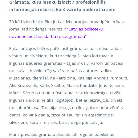
Grāmata, kuru iesaku izlasīt / profesionālās
informācijas resurss, kurš varētu noderēt citiem
Tā kā Ūziņu bibliotēka ļoti aktīvi darbojas novadpētniecības
jomā, tad noderīgs resurss ir
“Latvijas bibliotēku
novadpētniecības darba rokasgrāmata”
.
Pašai brīvajos brīžos patīk lasīt grāmatas par mūsu tautas
vēsturi un cilvēkiem, kuri to veidojuši. Man ļoti tuvas ir
Ingunas Baueres grāmatas – tajās ir dzīvi varoņi un patiesi
notikušais ir veiksmīgi savīts ar pašas autores radīto.
Mūsdienās, diemžēl, ne katrs zina, kas bija Andrejs Pumpurs,
Atis Kronvalds, Kārlis Skalbe, Matīss Kaudzīte, Juris Neikens,
Mārcis Sārums un citi mūsu tautai reiz tik nozīmīgie cilvēki.
Ingunas darbi ir ne tikai izglītojoši, bet arī aizraujoši, cilvēki
tos labprāt lasa. Tas bija smags un līdz galam nenovērtēts
darbs, ko viņa darīja, “izceļot saulītē” un atgādinot par
cilvēkiem, kuru sirdis reiz karsti dega par Latviju.
Mans privātais grāmatu plaukts ļoti regulāri papildinās