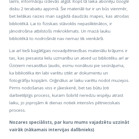
laimi, informāciju izdevās atgūt. Kopš tā laika abonēju
Google
disku 2 terabaitu apjomā. Šie materiāli tur ir un būs vienmēr,
bet lielākas raizes man sagādā daudzās mapes, kas atrodas
bibliotēkā. Lai to fiziskais stāvoklis nepasliktinātos, ir
jānodrošina atbilstošs mikroklimats. Un mazā lauku
bibliotēkā to nodrošināt nav nemaz tik vienkārši.
Lai arī tieši bagātīgais novadpētniecības materiālu krājums ir
tas, kas piesaista lielu uzmanību un atved uz bibliotēku arī ar
Ūziņiem nesaistītus ļaudis, esmu nonākusi pie secinājuma,
ka bibliotēka itin labi varētu iztikt ar dokumentu un
fotogrāfiju kopijām. Orģinālus ar laiku varētu nodot muzejos.
Pirms nodošanas viss ir jāieskenē, bet tas būtu ļoti
darbietilpīgs process, kuram šobrīd neredzu iespēju atrast
laiku, jo joprojām ik dienas notiek intensīvs pētnieciskais
process.
Nozares speciālists, par kuru mums vajadzētu uzzināt
vairāk (nākamais intervijas dalībnieks)