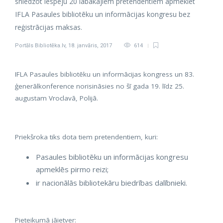
sniedzot iespēju 20 labākajiem pretendentiem apmeklēt
IFLA Pasaules bibliotēku un informācijas kongresu bez
reģistrācijas maksas.
Portāls Bibliotēka.lv
,
18. janvāris, 2017
614
IFLA Pasaules bibliotēku un informācijas kongress un 83.
ģenerālkonference norisināsies no šī gada 19. līdz 25.
augustam Vroclavā, Polijā.
Priekšroka tiks dota tiem pretendentiem, kuri:
Pasaules bibliotēku un informācijas kongresu
apmeklēs pirmo reizi;
ir nacionālās bibliotekāru biedrības dalībnieki.
Pieteikumā jāietver: