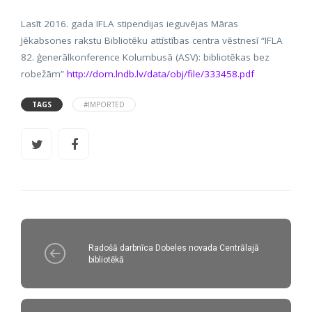
Lasīt 2016. gada IFLA stipendijas ieguvējas Māras
Jēkabsones rakstu Bibliotēku attīstības centra vēstnesī “IFLA
82. ģenerālkonference Kolumbusā (ASV): bibliotēkas bez
robežām”
http://dom.lndb.lv/data/obj/file/333458.pdf
TAGS
#IMPORTED
Radošā darbnīca Dobeles novada Centrālajā
bibliotēkā