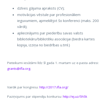
dzīves gājuma apraksts (CV);
motivācijas vēstule par profesionāliem
ieguvumiem, apmeklējot šo konferenci (maks. 200
vārdi);
apliecinājums par piederību savas valsts
bibliotekāru/bibliotēku asociācijai (biedra kartes
kopija, izziņa no biedrības u.tml.)
Pieteikumi iesūtāmi līdz šī gada 1. martam uz e-pasta adresi:
grants@ifla.org
.
Vairāk par kongresu:
http://2017.ifla.org/
Paziņojums par stipendiju konkursu:
http://ej.uz/5h5k