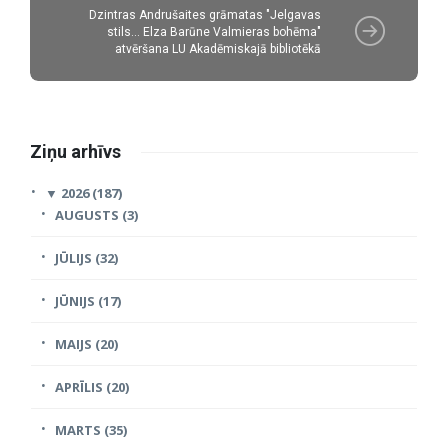
Dzintras Andrušaites grāmatas "Jelgavas
stils... Elza Barūne Valmieras bohēma"
atvēršana LU Akadēmiskajā bibliotēkā
Ziņu arhīvs
▼
2026 (187)
AUGUSTS (3)
JŪLIJS (32)
JŪNIJS (17)
MAIJS (20)
APRĪLIS (20)
MARTS (35)