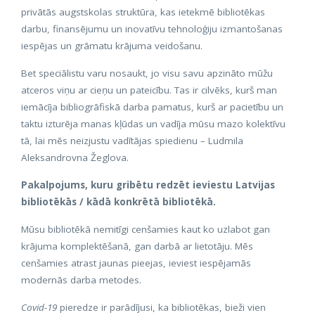
privātās augstskolas struktūra, kas ietekmē bibliotēkas
darbu, finansējumu un inovatīvu tehnoloģiju izmantošanas
iespējas un grāmatu krājuma veidošanu.
Bet speciālistu varu nosaukt, jo visu savu apzināto mūžu
atceros viņu ar cieņu un pateicību. Tas ir cilvēks, kurš man
iemācīja bibliogrāfiskā darba pamatus, kurš ar pacietību un
taktu izturēja manas kļūdas un vadīja mūsu mazo kolektīvu
tā, lai mēs neizjustu vadītājas spiedienu – Ludmila
Aleksandrovna Žeglova.
Pakalpojums, kuru gribētu redzēt ieviestu Latvijas
bibliotēkās / kādā konkrētā bibliotēkā.
Mūsu bibliotēkā nemitīgi cenšamies kaut ko uzlabot gan
krājuma komplektēšanā, gan darbā ar lietotāju. Mēs
cenšamies atrast jaunas pieejas, ieviest iespējamās
modernās darba metodes.
Covid-19
pieredze ir parādījusi, ka bibliotēkas, bieži vien