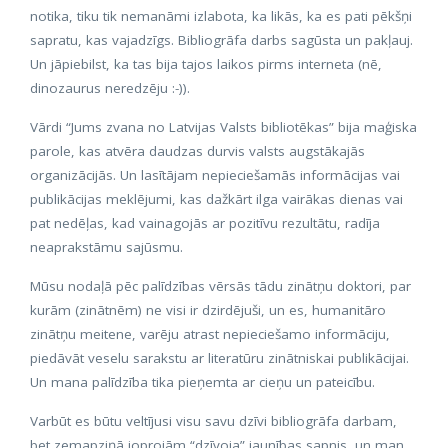
notika, tiku tik nemanāmi izlabota, ka likās, ka es pati pēkšņi
sapratu, kas vajadzīgs. Bibliogrāfa darbs sagūsta un pakļauj.
Un jāpiebilst, ka tas bija tajos laikos pirms interneta (nē,
dinozaurus neredzēju :-)).
Vārdi “Jums zvana no Latvijas Valsts bibliotēkas” bija maģiska
parole, kas atvēra daudzas durvis valsts augstākajās
organizācijās. Un lasītājam nepieciešamās informācijas vai
publikācijas meklējumi, kas dažkārt ilga vairākas dienas vai
pat nedēļas, kad vainagojās ar pozitīvu rezultātu, radīja
neaprakstāmu sajūsmu.
Mūsu nodaļā pēc palīdzības vērsās tādu zinātņu doktori, par
kurām (zinātnēm) ne visi ir dzirdējuši, un es, humanitāro
zinātņu meitene, varēju atrast nepieciešamo informāciju,
piedāvāt veselu sarakstu ar literatūru zinātniskai publikācijai.
Un mana palīdzība tika pieņemta ar cieņu un pateicību.
Varbūt es būtu veltījusi visu savu dzīvi bibliogrāfa darbam,
bet zemapziņā joprojām “dzīvoja” jaunības sapnis, un man