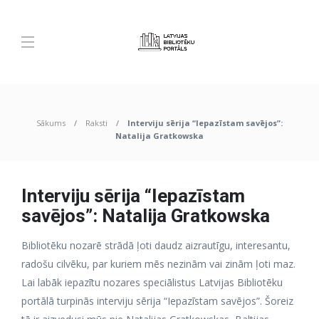
Sākums
Raksti
Interviju sērija “Iepazīstam savējos”:
Natalija Gratkowska
Interviju sērija “Iepazīstam
savējos”: Natalija Gratkowska
Bibliotēku nozarē strādā ļoti daudz aizrautīgu, interesantu,
radošu cilvēku, par kuriem mēs nezinām vai zinām ļoti maz.
Lai labāk iepazītu nozares speciālistus Latvijas Bibliotēku
portālā turpinās interviju sērija “Iepazīstam savējos”. Šoreiz