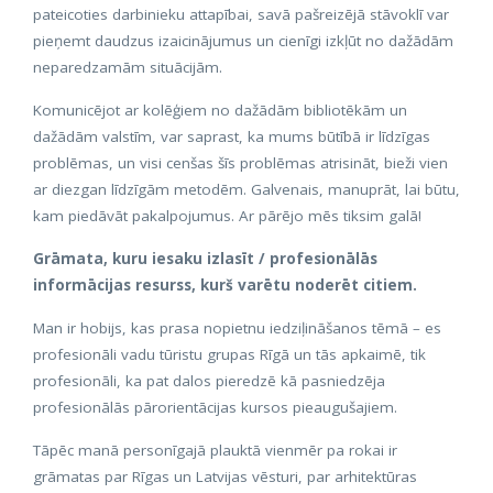
pateicoties darbinieku attapībai, savā pašreizējā stāvoklī var
pieņemt daudzus izaicinājumus un cienīgi izkļūt no dažādām
neparedzamām situācijām.
Komunicējot ar kolēģiem no dažādām bibliotēkām un
dažādām valstīm, var saprast, ka mums būtībā ir līdzīgas
problēmas, un visi cenšas šīs problēmas atrisināt, bieži vien
ar diezgan līdzīgām metodēm. Galvenais, manuprāt, lai būtu,
kam piedāvāt pakalpojumus. Ar pārējo mēs tiksim galā!
Grāmata, kuru iesaku izlasīt / profesionālās
informācijas resurss, kurš varētu noderēt citiem.
Man ir hobijs, kas prasa nopietnu iedziļināšanos tēmā – es
profesionāli vadu tūristu grupas Rīgā un tās apkaimē, tik
profesionāli, ka pat dalos pieredzē kā pasniedzēja
profesionālās pārorientācijas kursos pieaugušajiem.
Tāpēc manā personīgajā plauktā vienmēr pa rokai ir
grāmatas par Rīgas un Latvijas vēsturi, par arhitektūras