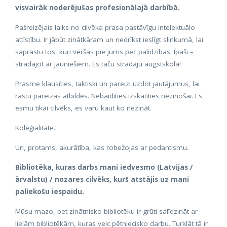
visvairāk noderējušas profesionālajā darbībā.
Pašreizējais laiks no cilvēka prasa pastāvīgu intelektuālo
attīstību. Ir jābūt zinātkāram un nedrīkst ieslīgt slinkumā, lai
saprastu tos, kuri vēršas pie jums pēc palīdzības. Īpaši –
strādājot ar jauniešiem. Es taču strādāju augstskolā!
Prasme klausīties, taktiski un pareizi uzdot jautājumus, lai
rastu pareizās atbildes. Nebaidīties izskatīties nezinošai. Es
esmu tikai cilvēks, es varu kaut ko nezināt.
Koleģialitāte.
Un, protams, akurātība, kas robežojas ar pedantismu.
Bibliotēka, kuras darbs mani iedvesmo (Latvijas /
ārvalstu) / nozares cilvēks, kurš atstājis uz mani
paliekošu iespaidu.
Mūsu mazo, bet zinātnisko bibliotēku ir grūti salīdzināt ar
lielām bibliotēkām, kuras veic pētniecisko darbu. Turklāt tā ir