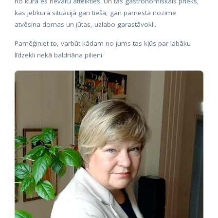
no kura es nevaru atteikties. Un tas gastronomiskais prieks,
kas jebkurā situācijā gan tiešā, gan pārnestā nozīmē
atvēsina domas un jūtas, uzlabo garastāvokli.
Pamēģiniet to, varbūt kādam no jums tas kļūs par labāku
līdzekli nekā baldriāna pilieni.