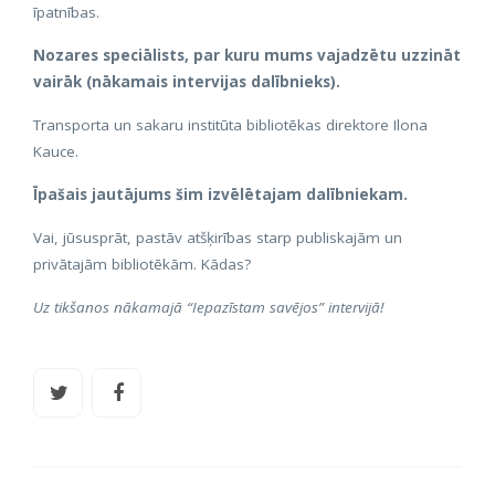
īpatnības.
Nozares speciālists, par kuru mums vajadzētu uzzināt
vairāk (nākamais intervijas dalībnieks).
Transporta un sakaru institūta bibliotēkas direktore Ilona
Kauce.
Īpašais jautājums šim izvēlētajam dalībniekam.
Vai, jūsusprāt, pastāv atšķirības starp publiskajām un
privātajām bibliotēkām. Kādas?
Uz tikšanos nākamajā “Iepazīstam savējos” intervijā!