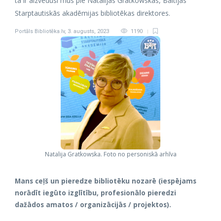
tā ir aizvedusi mūs pie Natalijas Gratkowskas, Baltijas
Starptautiskās akadēmijas bibliotēkas direktores.
Portāls Bibliotēka.lv
,
3. augusts, 2023
1190
Natalija Gratkowska. Foto no personiskā arhīva
Mans ceļš un pieredze bibliotēku nozarē (iespējams
norādīt iegūto izglītību, profesionālo pieredzi
dažādos amatos / organizācijās / projektos).