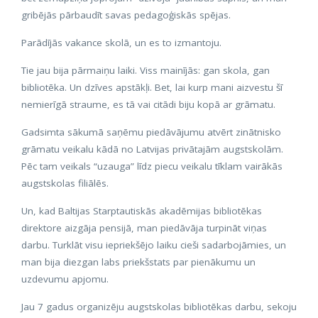
gribējās pārbaudīt savas pedagoģiskās spējas.
Parādījās vakance skolā, un es to izmantoju.
Tie jau bija pārmaiņu laiki. Viss mainījās: gan skola, gan
bibliotēka. Un dzīves apstākļi. Bet, lai kurp mani aizvestu šī
nemierīgā straume, es tā vai citādi biju kopā ar grāmatu.
Gadsimta sākumā saņēmu piedāvājumu atvērt zinātnisko
grāmatu veikalu kādā no Latvijas privātajām augstskolām.
Pēc tam veikals “uzauga” līdz piecu veikalu tīklam vairākās
augstskolas filiālēs.
Un, kad Baltijas Starptautiskās akadēmijas bibliotēkas
direktore aizgāja pensijā, man piedāvāja turpināt viņas
darbu. Turklāt visu iepriekšējo laiku cieši sadarbojāmies, un
man bija diezgan labs priekšstats par pienākumu un
uzdevumu apjomu.
Jau 7 gadus organizēju augstskolas bibliotēkas darbu, sekoju