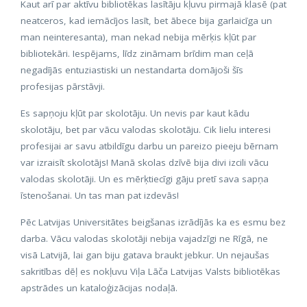
Kaut arī par aktīvu bibliotēkas lasītāju kļuvu pirmajā klasē (pat
neatceros, kad iemācījos lasīt, bet ābece bija garlaicīga un
man neinteresanta), man nekad nebija mērķis kļūt par
bibliotekāri. Iespējams, līdz zināmam brīdim man ceļā
negadījās entuziastiski un nestandarta domājoši šīs
profesijas pārstāvji.
Es sapņoju kļūt par skolotāju. Un nevis par kaut kādu
skolotāju, bet par vācu valodas skolotāju. Cik lielu interesi
profesijai ar savu atbildīgu darbu un pareizo pieeju bērnam
var izraisīt skolotājs! Manā skolas dzīvē bija divi izcili vācu
valodas skolotāji. Un es mērķtiecīgi gāju pretī sava sapņa
īstenošanai. Un tas man pat izdevās!
Pēc Latvijas Universitātes beigšanas izrādījās ka es esmu bez
darba. Vācu valodas skolotāji nebija vajadzīgi ne Rīgā, ne
visā Latvijā, lai gan biju gatava braukt jebkur. Un nejaušas
sakritības dēļ es nokļuvu Viļa Lāča Latvijas Valsts bibliotēkas
apstrādes un kataloģizācijas nodaļā.