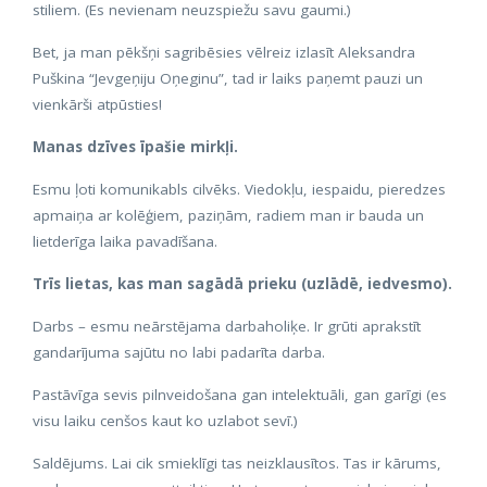
stiliem. (Es nevienam neuzspiežu savu gaumi.)
Bet, ja man pēkšņi sagribēsies vēlreiz izlasīt Aleksandra
Puškina “Jevgeņiju Oņeginu”, tad ir laiks paņemt pauzi un
vienkārši atpūsties!
Manas dzīves īpašie mirkļi.
Esmu ļoti komunikabls cilvēks. Viedokļu, iespaidu, pieredzes
apmaiņa ar kolēģiem, paziņām, radiem man ir bauda un
lietderīga laika pavadīšana.
Trīs lietas, kas man sagādā prieku (uzlādē, iedvesmo).
Darbs – esmu neārstējama darbaholiķe. Ir grūti aprakstīt
gandarījuma sajūtu no labi padarīta darba.
Pastāvīga sevis pilnveidošana gan intelektuāli, gan garīgi (es
visu laiku cenšos kaut ko uzlabot sevī.)
Saldējums. Lai cik smieklīgi tas neizklausītos. Tas ir kārums,