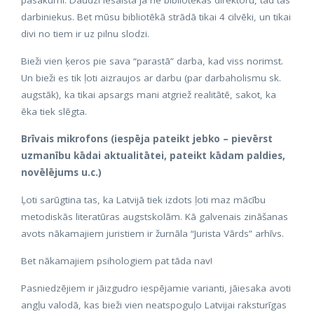
darbiniekus. Bet mūsu bibliotēkā strādā tikai 4 cilvēki, un tikai
divi no tiem ir uz pilnu slodzi.
Bieži vien ķeros pie sava “parastā” darba, kad viss norimst.
Un bieži es tik ļoti aizraujos ar darbu (par darbaholismu sk.
augstāk), ka tikai apsargs mani atgriež realitātē, sakot, ka
ēka tiek slēgta.
Brīvais mikrofons (iespēja pateikt jebko – pievērst
uzmanību kādai aktualitātei, pateikt kādam paldies,
novēlējums u.c.)
Ļoti sarūgtina tas, ka Latvijā tiek izdots ļoti maz mācību
metodiskās literatūras augstskolām. Kā galvenais zināšanas
avots nākamajiem juristiem ir žurnāla “Jurista Vārds” arhīvs.
Bet nākamajiem psihologiem pat tāda nav!
Pasniedzējiem ir jāizgudro iespējamie varianti, jāiesaka avoti
angļu valodā, kas bieži vien neatspoguļo Latvijai raksturīgas