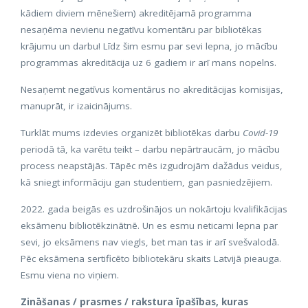
kādiem diviem mēnešiem) akreditējamā programma
nesaņēma nevienu negatīvu komentāru par bibliotēkas
krājumu un darbu! Līdz šim esmu par sevi lepna, jo mācību
programmas akreditācija uz 6 gadiem ir arī mans nopelns.
Nesaņemt negatīvus komentārus no akreditācijas komisijas,
manuprāt, ir izaicinājums.
Turklāt mums izdevies organizēt bibliotēkas darbu
Covid-19
periodā tā, ka varētu teikt – darbu nepārtraucām, jo mācību
process neapstājās. Tāpēc mēs izgudrojām dažādus veidus,
kā sniegt informāciju gan studentiem, gan pasniedzējiem.
2022. gada beigās es uzdrošinājos un nokārtoju kvalifikācijas
eksāmenu bibliotēkzinātnē. Un es esmu neticami lepna par
sevi, jo eksāmens nav viegls, bet man tas ir arī svešvalodā.
Pēc eksāmena sertificēto bibliotekāru skaits Latvijā pieauga.
Esmu viena no viņiem.
Zināšanas / prasmes / rakstura īpašības, kuras