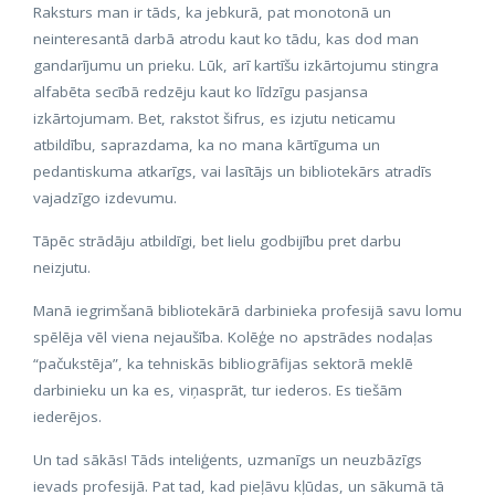
Raksturs man ir tāds, ka jebkurā, pat monotonā un
neinteresantā darbā atrodu kaut ko tādu, kas dod man
gandarījumu un prieku. Lūk, arī kartīšu izkārtojumu stingra
alfabēta secībā redzēju kaut ko līdzīgu pasjansa
izkārtojumam. Bet, rakstot šifrus, es izjutu neticamu
atbildību, saprazdama, ka no mana kārtīguma un
pedantiskuma atkarīgs, vai lasītājs un bibliotekārs atradīs
vajadzīgo izdevumu.
Tāpēc strādāju atbildīgi, bet lielu godbijību pret darbu
neizjutu.
Manā iegrimšanā bibliotekārā darbinieka profesijā savu lomu
spēlēja vēl viena nejaušība. Kolēģe no apstrādes nodaļas
“pačukstēja”, ka tehniskās bibliogrāfijas sektorā meklē
darbinieku un ka es, viņasprāt, tur iederos. Es tiešām
iederējos.
Un tad sākās! Tāds inteliģents, uzmanīgs un neuzbāzīgs
ievads profesijā. Pat tad, kad pieļāvu kļūdas, un sākumā tā