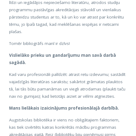
līdzi un iegādājos nepieciešamo literatūru, atrodos studiju
programmu pastāvīgas akreditācijas stāvoklī un vienlaikus
pārsteidzu studentus ar to, kā un ko var atrast par konkrētu
tēmu, jo īpaši tagad, kad meklēšanas iespējas ir neticami
plašas.
Tomēr bibliogrāfs manī ir dzīvs!
Vislielāko prieku un gandarījumu man savā darbā
sagādā.
Kad varu profesionāli palīdzēt: atrast retu izdevumu; sastādīt
vajadzīgās literatūras sarakstu; sakārtot grāmatas plauktos
tā, lai tās būtu pamanāmas un viegli atrodamas (plaukti taču
nav no gumijas); kad lietotājs aiziet ar vēlmi atgriezties.
Mans lielākais izaicinājums profesionālajā darbībā.
Augstskolas bibliotēka ir viens no obligātajiem faktoriem,
kas tiek izvērtēts katras konkrētās mācību programmas
akreditācijas gaitā. Reiz (bibliotēku biju pieņēmusi pirms