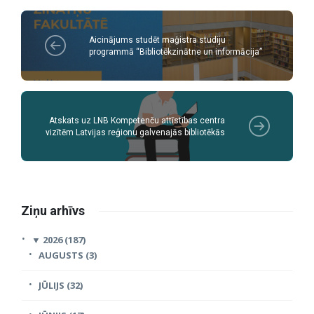
Aicinājums studēt maģistra studiju
programmā “Bibliotēkzinātne un informācija”
Atskats uz LNB Kompetenču attīstības centra
vizītēm Latvijas reģionu galvenajās bibliotēkās
Ziņu arhīvs
▼
2026 (187)
AUGUSTS (3)
JŪLIJS (32)