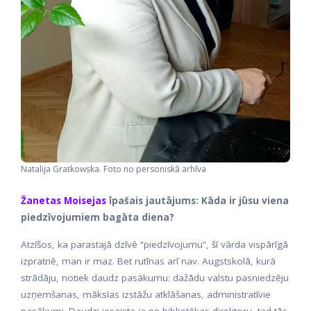
Natalija Gratkowska. Foto no personiskā arhīva
Žanetas Moisejas
īpašais jautājums: Kāda ir jūsu viena
piedzīvojumiem bagāta diena?
Atzīšos, ka parastajā dzīvē “piedzīvojumu”, šī vārda vispārīgā
izpratnē, man ir maz. Bet rutīnas arī nav. Augstskolā, kurā
strādāju, notiek daudz pasākumu: dažādu valstu pasniedzēju
uzņemšanas, mākslas izstāžu atklāšanas, administratīvie
pasākumi. Daudzi iesaista ja ne bibliotēkas direktoru, tad tās