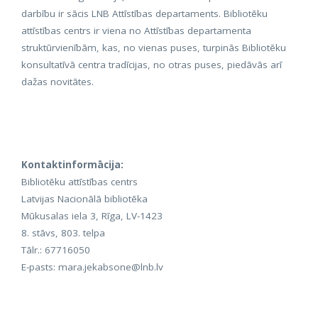
darbību ir sācis LNB Attīstības departaments. Bibliotēku
attīstības centrs ir viena no Attīstības departamenta
struktūrvienībām, kas, no vienas puses, turpinās Bibliotēku
konsultatīvā centra tradīcijas, no otras puses, piedāvās arī
dažas novitātes.
Kontaktinformācija:
Bibliotēku attīstības centrs
Latvijas Nacionālā bibliotēka
Mūkusalas iela 3, Rīga, LV-1423
8. stāvs, 803. telpa
Tālr.: 67716050
E-pasts: mara.jekabsone@lnb.lv