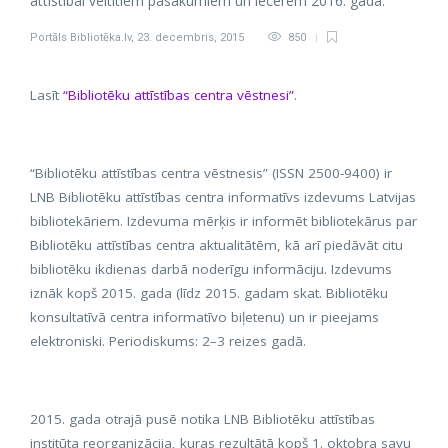
attīstībai veltītiem pasākumiem un iecerēm 2016. gadā.
Portāls Bibliotēka.lv
,
23. decembris, 2015
850
Lasīt
“Bibliotēku attīstības centra vēstnesi”
.
“Bibliotēku attīstības centra vēstnesis” (ISSN 2500-9400) ir
LNB Bibliotēku attīstības centra informatīvs izdevums Latvijas
bibliotekāriem. Izdevuma mērķis ir informēt bibliotekārus par
Bibliotēku attīstības centra aktualitātēm, kā arī piedāvāt citu
bibliotēku ikdienas darbā noderīgu informāciju. Izdevums
iznāk kopš 2015. gada (līdz 2015. gadam skat. Bibliotēku
konsultatīvā centra informatīvo biļetenu) un ir pieejams
elektroniski. Periodiskums: 2–3 reizes gadā.
2015. gada otrajā pusē notika LNB Bibliotēku attīstības
institūta reorganizācija, kuras rezultātā kopš 1. oktobra savu