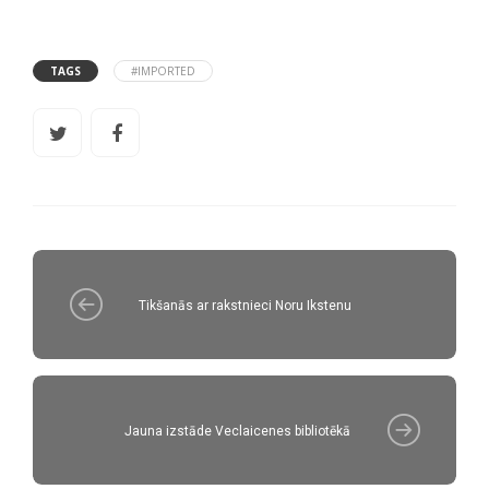
TAGS
#IMPORTED
Tikšanās ar rakstnieci Noru Ikstenu
Jauna izstāde Veclaicenes bibliotēkā