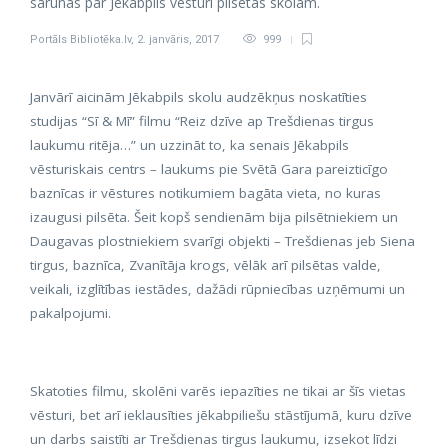
sarunas par Jēkabpils vēsturi pilsētas skolām.
Portāls Bibliotēka.lv
,
2. janvāris, 2017
999
Janvārī aicinām Jēkabpils skolu audzēkņus noskatīties
studijas “Sī & Mī” filmu “Reiz dzīve ap Trešdienas tirgus
laukumu ritēja…” un uzzināt to, ka senais Jēkabpils
vēsturiskais centrs – laukums pie Svētā Gara pareizticīgo
baznīcas ir vēstures notikumiem bagāta vieta, no kuras
izaugusi pilsēta. Šeit kopš sendienām bija pilsētniekiem un
Daugavas plostniekiem svarīgi objekti – Trešdienas jeb Siena
tirgus, baznīca, Zvanītāja krogs, vēlāk arī pilsētas valde,
veikali, izglītības iestādes, dažādi rūpniecības uzņēmumi un
pakalpojumi.
Skatoties filmu, skolēni varēs iepazīties ne tikai ar šīs vietas
vēsturi, bet arī ieklausīties jēkabpiliešu stāstījumā, kuru dzīve
un darbs saistīti ar Trešdienas tirgus laukumu, izsekot līdzi