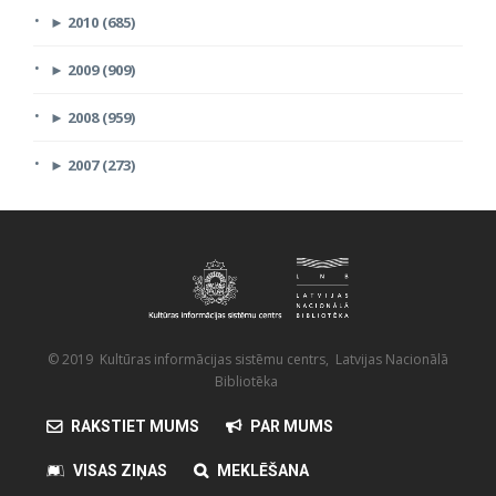
►
2010 (685)
►
2009 (909)
►
2008 (959)
►
2007 (273)
© 2019 Kultūras informācijas sistēmu centrs, Latvijas Nacionālā
Bibliotēka
RAKSTIET MUMS
PAR MUMS
VISAS ZIŅAS
MEKLĒŠANA