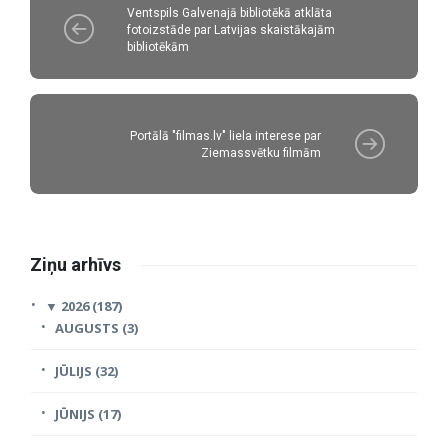
Ventspils Galvenajā bibliotēkā atklāta
fotoizstāde par Latvijas skaistākajām
bibliotēkām
Portālā "filmas.lv" liela interese par
Ziemassvētku filmām
Ziņu arhīvs
▼
2026 (187)
AUGUSTS (3)
JŪLIJS (32)
JŪNIJS (17)