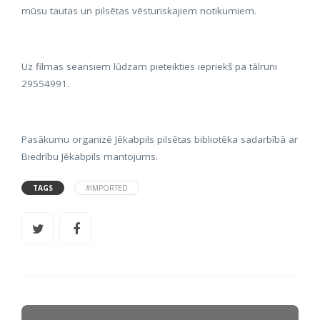
mūsu tautas un pilsētas vēsturiskajiem notikumiem.
Uz filmas seansiem lūdzam pieteikties iepriekš pa tālruni
29554991.
Pasākumu organizē Jēkabpils pilsētas bibliotēka sadarbībā ar
Biedrību Jēkabpils mantojums.
TAGS
#IMPORTED