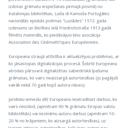
izdotas grāmatu iespiešanas pirmajā posmā) no
Katalonijas bibliotēkas, Luiša di Kamoiša Portugāles
nacionālās episkās poēmas “Luziādes“ 1572. gada
izdevums un Berlīnes ielā Friedrichstraße 1913.gadā
filmēts materiāls, ko piedāvājusi kino asociācija
Association des Cinémath?ques Européennes.
Europeana straujā attīstība ir aktualizējusi problēmas, ar
ko jāsastopas digitalizācijas procesā. Šobrīd Europeana
atrodas pārsvarā digitalizētas sabiedriskā īpašuma
grāmatas, ko vairs neaizsargā autortiesības (jo pagājuši
vairāk nekā 70 gadi kopš autora nāves).
Juridisku iemeslu dēļ Europeana neatradīsiet darbus, ko
vairs neizdod, (apmēram 90 % grāmatu Eiropas valstu
bibliotēkās) vai nezināmu autoru darbus (apmēram 10-
20 % no krājumiem, ko aizsargā autortiesības), uz
kuriem attiecas autortiesības, taču kuru autors nav