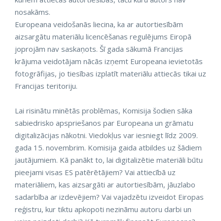
nosakāms.
Europeana veidošanās liecina, ka ar autortiesībām
aizsargātu materiālu licencēšanas regulējums Eiropā
joprojām nav saskaņots. Šī gada sākumā Francijas
krājuma veidotājam nācās izņemt Europeana ievietotās
fotogrāfijas, jo tiesības izplatīt materiālu attiecās tikai uz
Francijas teritoriju.
Lai risinātu minētās problēmas, Komisija šodien sāka
sabiedrisko apspriešanos par Europeana un grāmatu
digitalizācijas nākotni. Viedokļus var iesniegt līdz 2009.
gada 15. novembrim. Komisija gaida atbildes uz šādiem
jautājumiem. Kā panākt to, lai digitalizētie materiāli būtu
pieejami visas ES patērētājiem? Vai attiecībā uz
materiāliem, kas aizsargāti ar autortiesībām, jāuzlabo
sadarbība ar izdevējiem? Vai vajadzētu izveidot Eiropas
reģistru, kur tiktu apkopoti nezināmu autoru darbi un