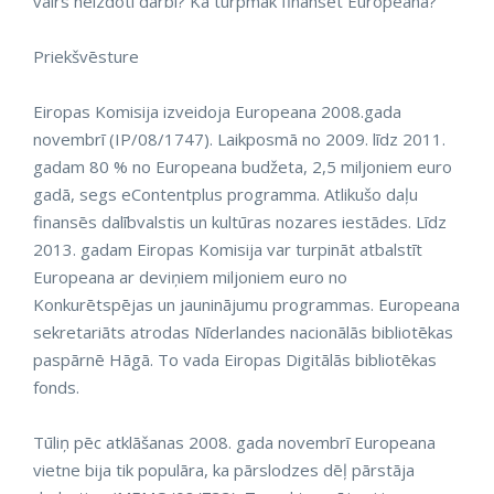
vairs neizdoti darbi? Kā turpmāk finansēt Europeana?
Priekšvēsture
Eiropas Komisija izveidoja Europeana 2008.gada
novembrī (IP/08/1747). Laikposmā no 2009. līdz 2011.
gadam 80 % no Europeana budžeta, 2,5 miljoniem euro
gadā, segs eContentplus programma. Atlikušo daļu
finansēs dalībvalstis un kultūras nozares iestādes. Līdz
2013. gadam Eiropas Komisija var turpināt atbalstīt
Europeana ar deviņiem miljoniem euro no
Konkurētspējas un jauninājumu programmas. Europeana
sekretariāts atrodas Nīderlandes nacionālās bibliotēkas
paspārnē Hāgā. To vada Eiropas Digitālās bibliotēkas
fonds.
Tūliņ pēc atklāšanas 2008. gada novembrī Europeana
vietne bija tik populāra, ka pārslodzes dēļ pārstāja