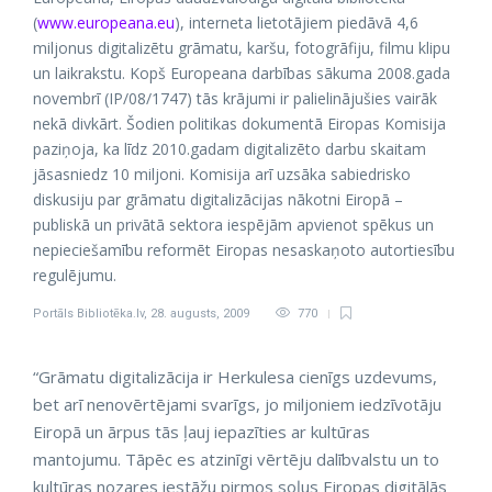
(
www.europeana.eu
), interneta lietotājiem piedāvā 4,6
miljonus digitalizētu grāmatu, karšu, fotogrāfiju, filmu klipu
un laikrakstu. Kopš Europeana darbības sākuma 2008.gada
novembrī (IP/08/1747) tās krājumi ir palielinājušies vairāk
nekā divkārt. Šodien politikas dokumentā Eiropas Komisija
paziņoja, ka līdz 2010.gadam digitalizēto darbu skaitam
jāsasniedz 10 miljoni. Komisija arī uzsāka sabiedrisko
diskusiju par grāmatu digitalizācijas nākotni Eiropā –
publiskā un privātā sektora iespējām apvienot spēkus un
nepieciešamību reformēt Eiropas nesaskaņoto autortiesību
regulējumu.
Portāls Bibliotēka.lv
,
28. augusts, 2009
770
“Grāmatu digitalizācija ir Herkulesa cienīgs uzdevums,
bet arī nenovērtējami svarīgs, jo miljoniem iedzīvotāju
Eiropā un ārpus tās ļauj iepazīties ar kultūras
mantojumu. Tāpēc es atzinīgi vērtēju dalībvalstu un to
kultūras nozares iestāžu pirmos soļus Eiropas digitālās