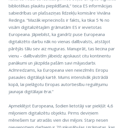
bibliotēkas plauktu piepildīšanā,“ teica ES informācijas
sabiedrības un plašsaziņas līdzekļu komisāre Viviāna
Redinga. “Mazāk iepriecinošs ir fakts, ka tikai 5 % no
visām digitalizētajām grāmatām ES ir ievietotas
Europeana. Jāpiebilst, ka gandrīz puse Europeana
digitalizēto darbu nāk no vienas dalībvalsts, atstājot
pārējās tālu sev aiz muguras. Manuprāt, tas liecina par
vienu – dalībvalstīm jābeidz apskaust citu kontinentu
panākumi un jāizpilda pašām savi mājasdarbi.
Acīmredzams, ka Europeana vien neiezīmēs Eiropu
pasaules digitālajā kartē. Mums intensīvāk jāstrādā
kopā, lai pielāgotu Eiropas autortiesību regulējumu
jaunajai digitālajai ērai.“
Apmeklējot Europeana, šodien lietotāji var piekļūt 4,6
miljoniem digitalizētu objektu. Pirms deviņiem
mēnešiem tur atradās vien divi miljoni. Starp nesen
pievienotiem darbiem ir 70 inkunābulas (grāmatas, kas