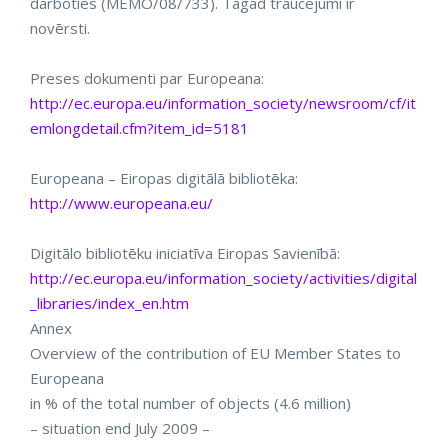
darboties (MEMO/08/733). Tagad traucējumi ir
novērsti.
Preses dokumenti par Europeana:
http://ec.europa.eu/information_society/newsroom/cf/it
emlongdetail.cfm?item_id=5181
Europeana – Eiropas digitālā bibliotēka:
http://www.europeana.eu/
Digitālo bibliotēku iniciatīva Eiropas Savienībā:
http://ec.europa.eu/information_society/activities/digital
_libraries/index_en.htm
Annex
Overview of the contribution of EU Member States to
Europeana
in % of the total number of objects (4.6 million)
– situation end July 2009 –