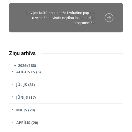
Latvijas Kultūras koledža izsludina papildu
uzņemšanu visās nepilna laika studiju
programmās
Ziņu arhīvs
▼
2026 (188)
AUGUSTS (5)
JŪLIJS (31)
JŪNIJS (17)
MAIJS (20)
APRĪLIS (20)