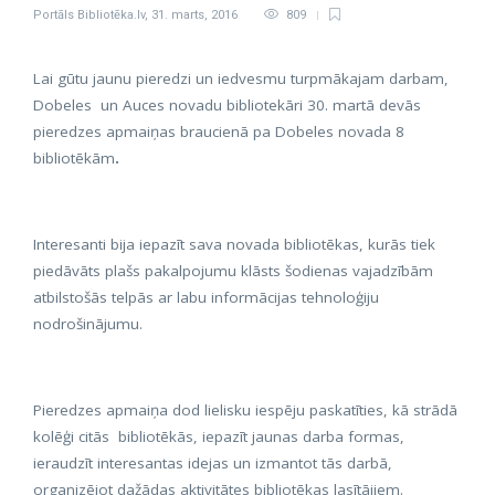
Portāls Bibliotēka.lv
,
31. marts, 2016
809
Lai gūtu jaunu pieredzi un iedvesmu turpmākajam darbam,
Dobeles un Auces novadu bibliotekāri 30. martā devās
pieredzes apmaiņas braucienā pa Dobeles novada 8
bibliotēkām
.
Interesanti bija iepazīt sava novada bibliotēkas, kurās tiek
piedāvāts plašs pakalpojumu klāsts šodienas vajadzībām
atbilstošās telpās ar labu informācijas tehnoloģiju
nodrošinājumu.
Pieredzes apmaiņa dod lielisku iespēju paskatīties, kā strādā
kolēģi citās bibliotēkās, iepazīt jaunas darba formas,
ieraudzīt interesantas idejas un izmantot tās darbā,
organizējot dažādas aktivitātes bibliotēkas lasītājiem.