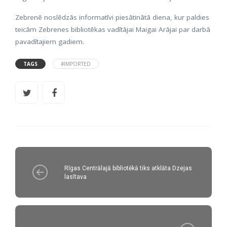
Zebrenē noslēdzās informatīvi piesātinātā diena, kur paldies
teicām Zebrenes bibliotēkas vadītājai Maigai Arājai par darbā
pavadītajiem gadiem.
TAGS
#IMPORTED
Rīgas Centrālajā bibliotēkā tiks atklāta Dzejas
lasītava