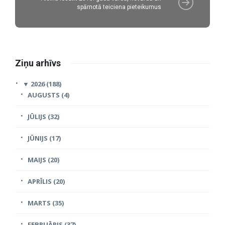
spārnotā teiciena pieteikumus
Ziņu arhīvs
▼
2026 (188)
AUGUSTS (4)
JŪLIJS (32)
JŪNIJS (17)
MAIJS (20)
APRĪLIS (20)
MARTS (35)
FEBRUĀRIS (37)