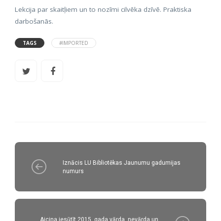
Lekcija par skaitļiem un to nozīmi cilvēka dzīvē. Praktiska
darbošanās.
TAGS
#IMPORTED
Iznācis LU Bibliotēkas Jaunumu gadumijas
numurs
Aicina iesūtīt 2015. gada vārda, nevārda un